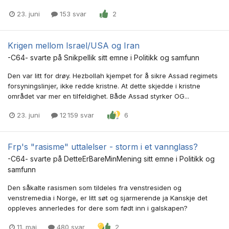
23. juni
153 svar
2
Krigen mellom Israel/USA og Iran
-C64-
svarte på
Snikpellik
sitt emne i
Politikk og samfunn
Den var litt for drøy. Hezbollah kjempet for å sikre Assad regimets
forsyningslinjer, ikke redde kristne. At dette skjedde i kristne
området var mer en tilfeldighet. Både Assad styrker OG...
23. juni
12 159 svar
6
Frp's "rasisme" uttalelser - storm i et vannglass?
-C64-
svarte på
DetteErBareMinMening
sitt emne i
Politikk og
samfunn
Den såkalte rasismen som tildeles fra venstresiden og
venstremedia i Norge, er litt søt og sjarmerende ja Kanskje det
oppleves annerledes for dere som født inn i galskapen?
11. mai
480 svar
2