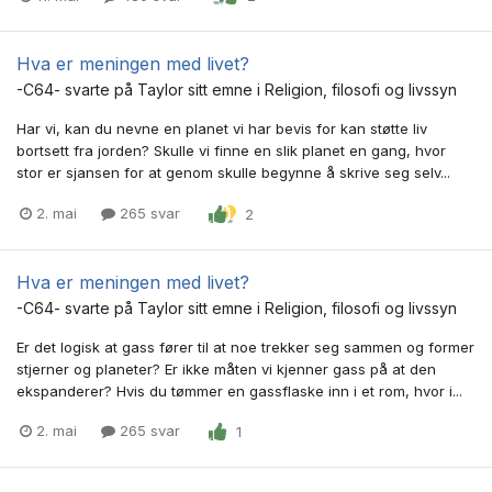
Hva er meningen med livet?
-C64-
svarte på
Taylor
sitt emne i
Religion, filosofi og livssyn
Har vi, kan du nevne en planet vi har bevis for kan støtte liv
bortsett fra jorden? Skulle vi finne en slik planet en gang, hvor
stor er sjansen for at genom skulle begynne å skrive seg selv...
2. mai
265 svar
2
Hva er meningen med livet?
-C64-
svarte på
Taylor
sitt emne i
Religion, filosofi og livssyn
Er det logisk at gass fører til at noe trekker seg sammen og former
stjerner og planeter? Er ikke måten vi kjenner gass på at den
ekspanderer? Hvis du tømmer en gassflaske inn i et rom, hvor i...
2. mai
265 svar
1