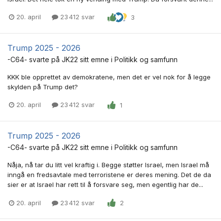
20. april
23 412 svar
3
Trump 2025 - 2026
-C64-
svarte på
JK22
sitt emne i
Politikk og samfunn
KKK ble opprettet av demokratene, men det er vel nok for å legge
skylden på Trump det?
20. april
23 412 svar
1
Trump 2025 - 2026
-C64-
svarte på
JK22
sitt emne i
Politikk og samfunn
Nåja, nå tar du litt vel kraftig i. Begge støtter Israel, men Israel må
inngå en fredsavtale med terroristene er deres mening. Det de da
sier er at Israel har rett til å forsvare seg, men egentlig har de...
20. april
23 412 svar
2