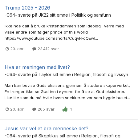
Trump 2025 - 2026
-C64-
svarte på
JK22
sitt emne i
Politikk og samfunn
Ikke noe galt å bruke kristendommen som ideologi. Verre med
visse andre som følger prince of this world
https://www.youtube.com/shorts/CuqvFFdQEwI...
20. april
23 412 svar
Hva er meningen med livet?
-C64-
svarte på
Taylor
sitt emne i
Religion, filosofi og livssyn
Man kan bevise Guds eksisens gjennom å studere skaperverket,
En trenger ikke se Gud inn i øynene for å se at Gud eksisterer.
Like lite som du må hvite hvem snekkeren var som bygde huset...
20. april
265 svar
1
Jesus var vel et bra menneske det?
-C64-
svarte på
Skeptikus
sitt emne i
Religion, filosofi og