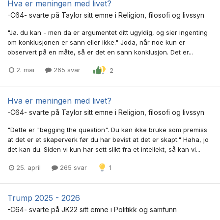
Hva er meningen med livet?
-C64-
svarte på
Taylor
sitt emne i
Religion, filosofi og livssyn
"Ja. du kan - men da er argumentet ditt ugyldig, og sier ingenting
om konklusjonen er sann eller ikke." Joda, når noe kun er
observert på en måte, så er det en sann konklusjon. Det er...
2. mai
265 svar
2
Hva er meningen med livet?
-C64-
svarte på
Taylor
sitt emne i
Religion, filosofi og livssyn
"Dette er "begging the question". Du kan ikke bruke som premiss
at det er et skaperverk før du har bevist at det er skapt." Haha, jo
det kan du. Siden vi kun har sett slikt fra et intellekt, så kan vi...
25. april
265 svar
1
Trump 2025 - 2026
-C64-
svarte på
JK22
sitt emne i
Politikk og samfunn