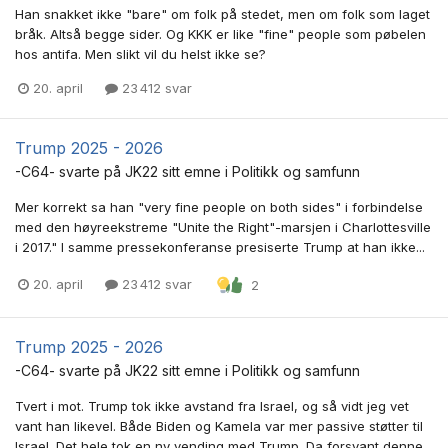
Han snakket ikke "bare" om folk på stedet, men om folk som laget
bråk. Altså begge sider. Og KKK er like "fine" people som pøbelen
hos antifa. Men slikt vil du helst ikke se?
20. april
23 412 svar
Trump 2025 - 2026
-C64-
svarte på
JK22
sitt emne i
Politikk og samfunn
Mer korrekt sa han "very fine people on both sides" i forbindelse
med den høyreekstreme "Unite the Right"-marsjen i Charlottesville
i 2017." I samme pressekonferanse presiserte Trump at han ikke...
20. april
23 412 svar
2
Trump 2025 - 2026
-C64-
svarte på
JK22
sitt emne i
Politikk og samfunn
Tvert i mot. Trump tok ikke avstand fra Israel, og så vidt jeg vet
vant han likevel. Både Biden og Kamela var mer passive støtter til
Israel. Det hele tok en ny vending med Trump. Da forsvant denne...