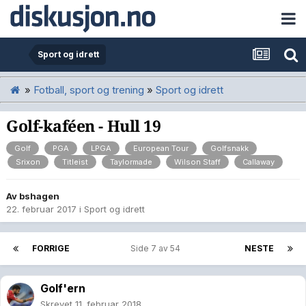
Sport og idrett
»
Fotball, sport og trening
»
Sport og idrett
Golf-kaféen - Hull 19
Golf
PGA
LPGA
European Tour
Golfsnakk
Srixon
Titleist
Taylormade
Wilson Staff
Callaway
Av
bshagen
22. februar 2017
i
Sport og idrett
FORRIGE
Side 7 av 54
NESTE
Golf'ern
Skrevet
11. februar 2018