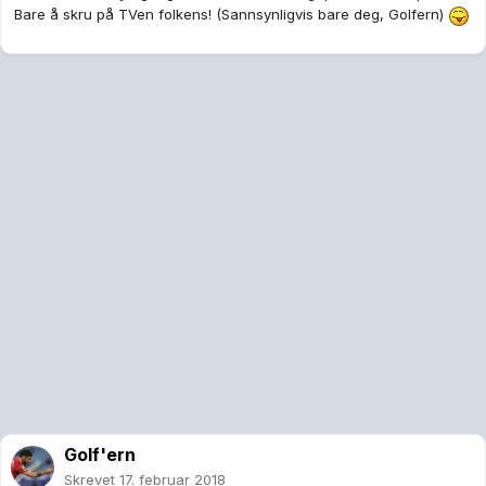
Bare å skru på TVen folkens! (Sannsynligvis bare deg, Golfern)
Golf'ern
Skrevet
17. februar 2018