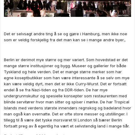
Det er selvsagt andre ting å se og gjøre i Hamburg, men ikke noe
som er veldig forskjellig fra det man kan se i mange andre byer.,
Berlin er derimot mye større og mer variert. Som hovedstad er det
mange større institusjoner og bygg. Museer og gallerier for både
Tyskland og hele verden. Det er mange større merker som har
egne koseptbutikker som han være interessante å se selv om mye
kan være veldig dyrt, men det er ikke Curry-Wurst. Det er fortsatt
endel å se fra Nazi-tiden og fra DDR-tiden. De har mye
undergrunnskultur og spesielle konsepter som restaurenten med
blinde servitører hvor man sitter og spiser i mørke. De har Tropical
Islands med verdens største innendørs regnskog og badeland hvor
man også kan overnatte. Det er ofte store messer og utstillinger. I
tillegg til å være det tyske morsvaret til London så bærer Berlin
fortsatt preg av å egentlig ha vært et selvstendig land i mange tiår.