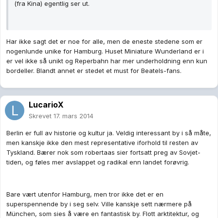
(fra Kina) egentlig ser ut.
Har ikke sagt det er noe for alle, men de eneste stedene som er
nogenlunde unike for Hamburg. Huset Miniature Wunderland er i
er vel ikke så unikt og Reperbahn har mer underholdning enn kun
bordeller. Blandt annet er stedet et must for Beatels-fans.
LucarioX
Skrevet
17. mars 2014
Berlin er full av historie og kultur ja. Veldig interessant by i så måte,
men kanskje ikke den mest representative iforhold til resten av
Tyskland. Bærer nok som robertaas sier fortsatt preg av Sovjet-
tiden, og føles mer avslappet og radikal enn landet forøvrig.
Bare vært utenfor Hamburg, men tror ikke det er en
superspennende by i seg selv. Ville kanskje sett nærmere på
München, som sies å være en fantastisk by. Flott arktitektur, og