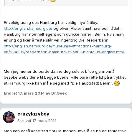
Er veldig uenig der. Hamburg har veldig mye å tilby:
http://english.hamburg.de/
og elven Alster samt havneområdet i
Hamburg har noe helt egent som du ikke finner i Berlin. Hvis man
er ung og liker å feste slår vel ingenting Die Reeperbahn
http://english.hamburg.de/museums-attractions-hamburg-
en/294386/reeperbahn-hamburg-st-pauli-nightclub-english.html
Men jeg mener du burde danne deg selv et bilde gjennom å
besøke websidene til begge byene. Ville bare rette litt på intrykket
at Hamburg ikke kan måle seg med "Die Hauptstadt Berlin".
Endret
17. mars 2014
av Dr.Geek
crazylazyboy
Skrevet
17. mars 2014
Man kan også kose seg fint i München, mye å se på og fantastisk