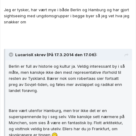
Jeg er tysker, har vært mye i både Berlin og Hamburg og har gjort
sightseeing med ungdomsgrupper i begge byer så jeg vet hva jeg
snakker om
LucarioX skrev (På 17.3.2014 den 17.06):
Berlin er full av historie og kultur ja. Veldig interessant by i så
måte, men kanskje ikke den mest representative iforhold til
resten av Tyskland. Bærer nok som robertaas sier fortsatt
preg av Sovjet-tiden, og føles mer avslappet og radikal enn
landet forøvrig.
Bare vært utenfor Hamburg, men tror ikke det er en
superspennende by i seg selv. Ville kanskje sett nærmere på
München, som sies å være en fantastisk by. Flott arktitektur,
og visttnok veldig bra uteliv. Ellers har du jo Frankfurt, om
skyskrapere er tingen