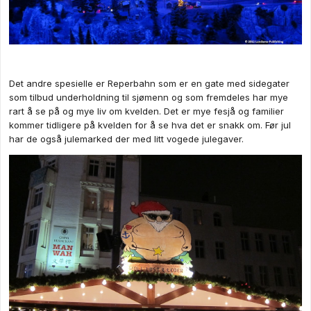
Det andre spesielle er Reperbahn som er en gate med sidegater
som tilbud underholdning til sjømenn og som fremdeles har mye
rart å se på og mye liv om kvelden. Det er mye fesjå og familier
kommer tidligere på kvelden for å se hva det er snakk om. Før jul
har de også julemarked der med litt vogede julegaver.