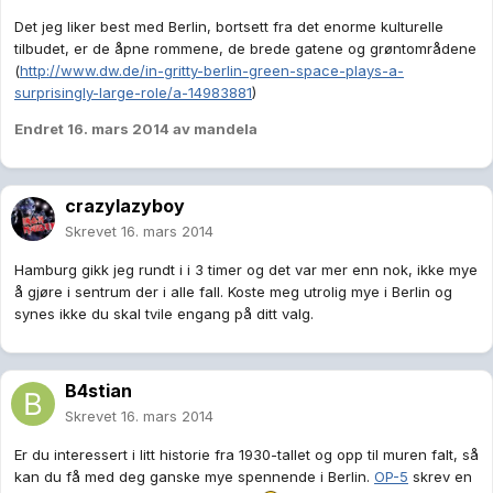
Det jeg liker best med Berlin, bortsett fra det enorme kulturelle
tilbudet, er de åpne rommene, de brede gatene og grøntområdene
(
http://www.dw.de/in-gritty-berlin-green-space-plays-a-
surprisingly-large-role/a-14983881
)
Endret
16. mars 2014
av mandela
crazylazyboy
Skrevet
16. mars 2014
Hamburg gikk jeg rundt i i 3 timer og det var mer enn nok, ikke mye
å gjøre i sentrum der i alle fall. Koste meg utrolig mye i Berlin og
synes ikke du skal tvile engang på ditt valg.
B4stian
Skrevet
16. mars 2014
Er du interessert i litt historie fra 1930-tallet og opp til muren falt, så
kan du få med deg ganske mye spennende i Berlin.
OP-5
skrev en