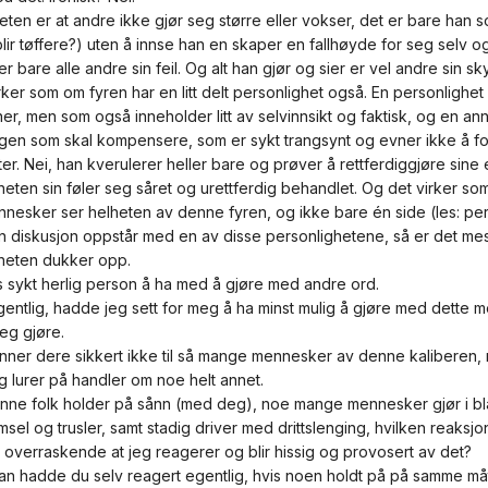
eten er at andre ikke gjør seg større eller vokser, det er bare han s
blir tøffere?) uten å innse han en skaper en fallhøyde for seg selv o
t er bare alle andre sin feil. Og alt han gjør og sier er vel andre sin sk
rker som om fyren har en litt delt personlighet også. En personlighe
er, men som også inneholder litt av selvinnsikt og faktisk, og en an
gen som skal kompensere, som er sykt trangsynt og evner ikke å fo
er. Nei, han kverulerer heller bare og prøver å rettferdiggjøre sine
eten sin føler seg såret og urettferdig behandlet. Og det virker som
nesker ser helheten av denne fyren, og ikke bare én side (les: pe
n diskusjon oppstår med en av disse personlighetene, så er det me
heten dukker opp.
s sykt herlig person å ha med å gjøre med andre ord.
gentlig, hadde jeg sett for meg å ha minst mulig å gjøre med dette
 seg gjøre.
nner dere sikkert ikke til så mange mennesker av denne kaliberen, me
eg lurer på handler om noe helt annet.
ånne folk holder på sånn (med deg), noe mange mennesker gjør i bl
sel og trusler, samt stadig driver med drittslenging, hvilken reak
g overraskende at jeg reagerer og blir hissig og provosert av det?
n hadde du selv reagert egentlig, hvis noen holdt på på samme må