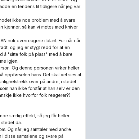
adde en tendens til tidligere når jeg var
erhodet ikke noe problem med å svare
an kjenner, så kan vi møtes med kniver
KAN nok overreagere i blant. For når når
ødt, og jeg er stygt redd for at en
d å "sitte folk på plass" med å bare
me igjen.
person. Og denne personen virker heller
på oppførselen hans. Det skal vel sies at
onlighetstrekk over på andre, i stedet
som han ikke forstår at han selv er den
nskje ikke hvorfor folk reagerer?)
noe særlig effekt, så jeg får heller
 stedet da.
som. Og når jeg samtaler med andre
 i disse samtalene og svare på