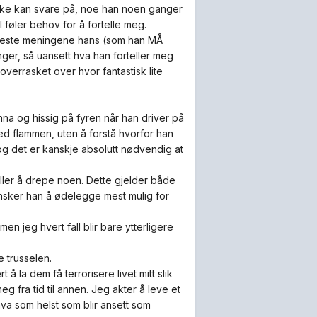
 ikke kan svare på, noe han noen ganger
l føler behov for å fortelle meg.
fleste meningene hans (som han MÅ
er, så uansett hva han forteller meg
g overrasket over hvor fantastisk lite
na og hissig på fyren når han driver på
med flammen, uten å forstå hvorfor han
og det er kanskje absolutt nødvendig at
ller å drepe noen. Dette gjelder både
 ønsker han å ødelegge mest mulig for
n jeg hvert fall blir bare ytterligere
e trusselen.
 la dem få terrorisere livet mitt slik
 fra tid til annen. Jeg akter å leve et
va som helst som blir ansett som