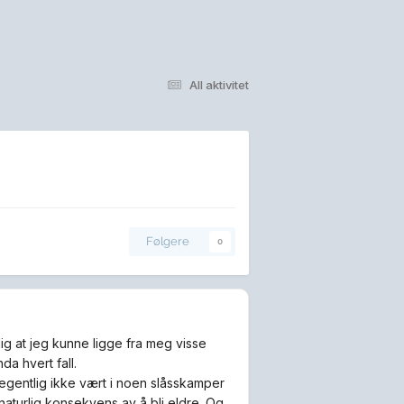
All aktivitet
Følgere
0
g at jeg kunne ligge fra meg visse
da hvert fall.
r egentlig ikke vært i noen slåsskamper
aturlig konsekvens av å bli eldre. Og