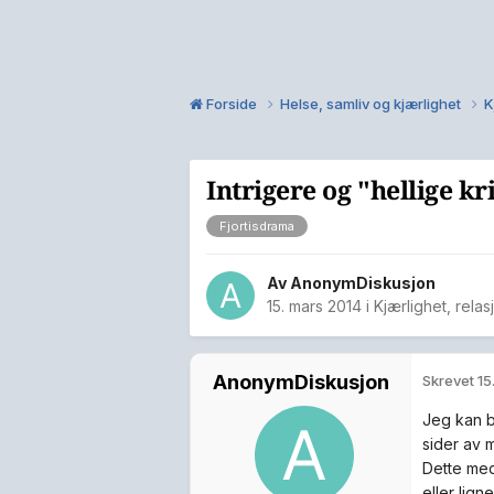
Forside
Helse, samliv og kjærlighet
K
Intrigere og "hellige kr
Fjortisdrama
Av
AnonymDiskusjon
15. mars 2014
i
Kjærlighet, rela
AnonymDiskusjon
Skrevet
15
Jeg kan b
sider av m
Dette med
eller lig