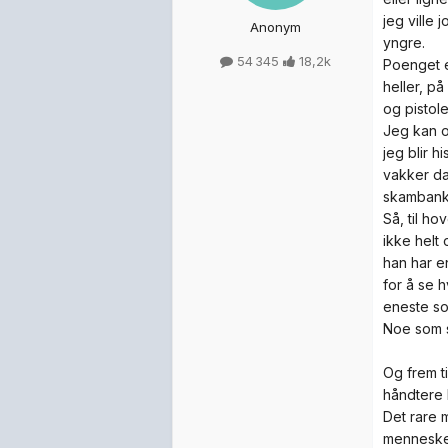
jeg ville 
Anonym
yngre.
54 345
18,2k
Poenget e
heller, p
og pistol
Jeg kan o
jeg blir h
vakker da
skambanke
Så, til h
ikke helt
han har e
for å se 
eneste so
Noe som s
Og frem ti
håndtere 
Det rare 
mennesker