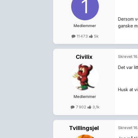
Dersom vo
Medlemmer
ganske mer
11 473
5k
Civilix
Skrevet
16
Det var li
Husk at vi
Medlemmer
7 902
3,1k
Tvillingsjel
Skrevet
16