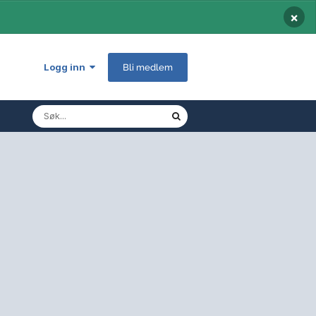
×
Logg inn
Bli medlem