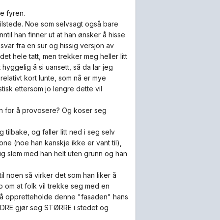
e fyren.
 tilstede. Noe som selvsagt også bare
ntil han finner ut at han ønsker å hisse
svar fra en sur og hissig versjon av
t hele tatt, men trekker meg heller litt
hyggelig å si uansett, så da lar jeg
 relativt kort lunte, som nå er mye
tisk ettersom jo lengre dette vil
inn for å provosere? Og koser seg
ilbake, og faller litt ned i seg selv
one (noe han kanskje ikke er vant til),
elig slem med han helt uten grunn og han
il noen så virker det som han liker å
 om at folk vil trekke seg med en
ke å oppretteholde denne "fasaden" hans
NDRE gjør seg STØRRE i stedet og