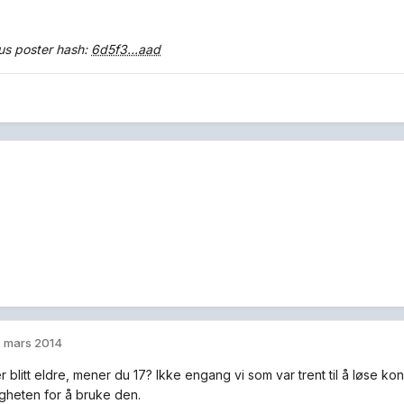
s poster hash:
6d5f3...aad
. mars 2014
r blitt eldre, mener du 17? Ikke engang vi som var trent til å løse ko
heten for å bruke den.