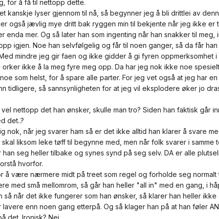
 for å få til nettopp dette.
 kanskje lyser gjennom til nå, så begynner jeg å bli drittlei av denn
er også jævlig mye dritt bak ryggen min til bekjente når jeg ikke er
r enda mer. Og så later han som ingenting når han snakker til meg, in
pp igjen. Noe han selvfølgelig og får til noen ganger, så da får han 
Med mindre jeg gir faen og ikke gidder å gi fyren oppmerksomhet i de
g orker ikke å la meg fyre meg opp. Da har jeg nok ikke noe spesielt 
noe som helst, for å spare alle parter. For jeg vet også at jeg har en
n tidligere, så sannsynligheten for at jeg vil eksplodere øker jo dras
 vel nettopp det han ønsker, skulle man tro? Siden han faktisk går 
d det..?
 nok, når jeg svarer ham så er det ikke alltid han klarer å svare meg t
 skal liksom leke tøff til begynne med, men når folk svarer i samme t
r han seg heller tilbake og synes synd på seg selv. DA er alle pluts
orstå hvorfor.
for å være nærmere midt på treet som regel og forholde seg normalt t
e med små mellomrom, så går han heller "all in" med en gang, i håp
 så når det ikke fungerer som han ønsker, så klarer han heller ik
 lavere enn noen gang etterpå. Og så klager han på at han føler A
 det. Ironisk? Nei.