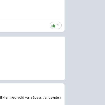
1
nflikter med vold var såpass trangsynte i