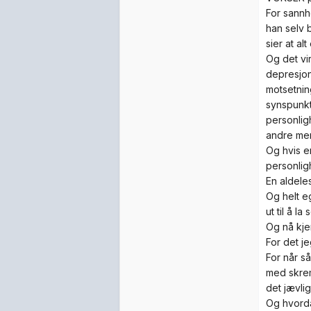
For sannh
han selv 
sier at al
Og det vi
depresjon
motsetnin
synspunkt
personligh
andre men
Og hvis e
personlig
En aldele
Og helt e
ut til å la
Og nå kje
For det j
For når s
med skrem
det jævli
Og hvorda