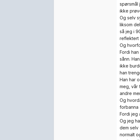
spørsmål 
ikke prøve
Og selv s
liksom de
så jeg i 9
reflekter
Og hvorfo
Fordi han
sånn. Han
ikke burd
han treng
Han har o
meg, vår f
andre me
Og hvorda
forbanna 
Fordi jeg
Og jeg har
dem selv 
normalt o