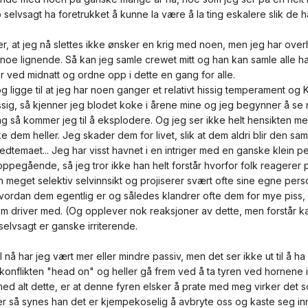
jo selvsagt ha foretrukket å kunne la være å la ting eskalere slik de h
r, at jeg nå slettes ikke ønsker en krig med noen, men jeg har ov
å noe lignende. Så kan jeg samle crewet mitt og han kan samle alle h
er ved midnatt og ordne opp i dette en gang for alle.
g ligge til at jeg har noen ganger et relativt hissig temperament og 
issig, så kjenner jeg blodet koke i årene mine og jeg begynner å se r
g så kommer jeg til å eksplodere. Og jeg ser ikke helt hensikten me
 dem heller. Jeg skader dem for livet, slik at dem aldri blir den sam
ovedtemaet... Jeg har visst havnet i en intriger med en ganske klein 
 oppegående, så jeg tror ikke han helt forstår hvorfor folk reagerer 
n meget selektiv selvinnsikt og projiserer svært ofte sine egne pers
hvordan dem egentlig er og således klandrer ofte dem for mye piss, 
m driver med. (Og opplever nok reaksjoner av dette, men forstår ka
elvsagt er ganske irriterende.
l nå har jeg vært mer eller mindre passiv, men det ser ikke ut til å ha 
konflikten "head on" og heller gå frem ved å ta tyren ved hornene i
med alt dette, er at denne fyren elsker å prate med meg virker det 
 så synes han det er kjempekoselig å avbryte oss og kaste seg inn