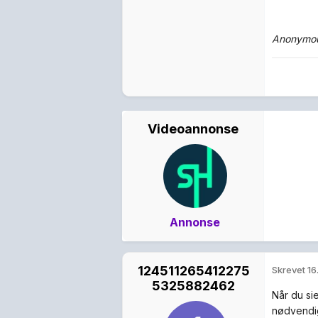
Anonymou
Videoannonse
Annonse
124511265412275
Skrevet
16
5325882462
Når du sie
nødvendig