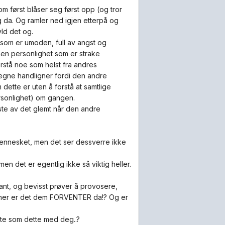
om først blåser seg først opp (og tror
g da. Og ramler ned igjen etterpå og
yld det og.
t som er umoden, full av angst og
nen personlighet som er strake
rstå noe som helst fra andres
 egne handligner fordi den andre
 dette er uten å forstå at samtlige
rsonlighet) om gangen.
ste av det glemt når den andre
 mennesket, men det ser dessverre ikke
n det er egentlig ikke så viktig heller.
ant, og bevisst prøver å provosere,
sjoner er det dem FORVENTER da!? Og er
te som dette med deg..?