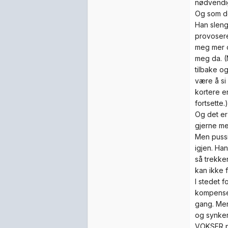
nødvendig,
Og som det
Han sleng
provosere
meg mer o
meg da. (
tilbake o
være å si 
kortere en
fortsette.)
Og det er
gjerne me
Men pussig
igjen. Han
så trekke
kan ikke f
I stedet 
kompenser
gang. Men
og synker
VOKSER på