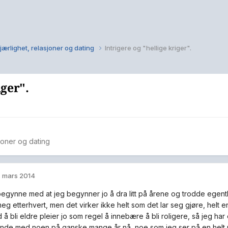
jærlighet, relasjoner og dating
Intrigere og "hellige kriger".
iger".
sjoner og dating
. mars 2014
egynne med at jeg begynner jo å dra litt på årene og trodde egentli
eg etterhvert, men det virker ikke helt som det lar seg gjøre, helt en
 å bli eldre pleier jo som regel å innebære å bli roligere, så jeg ha
nende med noen på ganske mange år nå, noe som jeg ser på en helt n