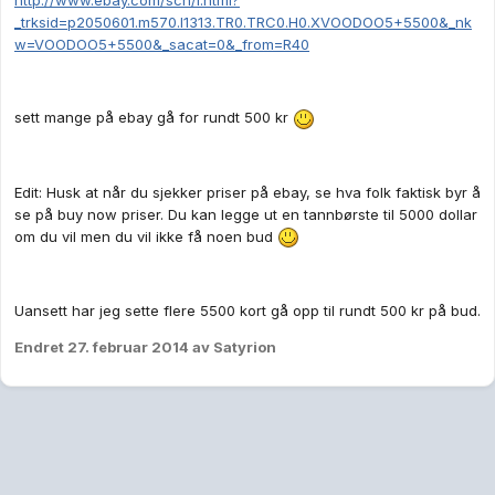
http://www.ebay.com/sch/i.html?
_trksid=p2050601.m570.l1313.TR0.TRC0.H0.XVOODOO5+5500&_nk
w=VOODOO5+5500&_sacat=0&_from=R40
sett mange på ebay gå for rundt 500 kr
Edit: Husk at når du sjekker priser på ebay, se hva folk faktisk byr å
se på buy now priser. Du kan legge ut en tannbørste til 5000 dollar
om du vil men du vil ikke få noen bud
Uansett har jeg sette flere 5500 kort gå opp til rundt 500 kr på bud.
Endret
27. februar 2014
av Satyrion