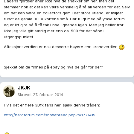
Dagens fjortiser aner ikke hva de snakker om her, men det
stemmer nok at det kan være vanskelig å få all verden for det. Selv
om det kan være en collectors gem i det store utland, er miljøet
rundt de gamle 3DFX kortene små. Har fulgt med på ymse forum
og er litt gira på å få tak i noe lignende igjen. Men jeg heller tror
ikke jeg ville gitt særlig mer enn ca. 500 for det sånn i
utgangspunktet.
Affeksjonsverdien er nok desverre høyere enn kroneverdien
Sjekket om de finnes på ebay og hva de går for der?
JKJK
Skrevet
27. februar 2014
Hvis det er flere 3Dfx fans her, sjekk denne tråden:
http://hardforum.com/showthread.php?t=1771419