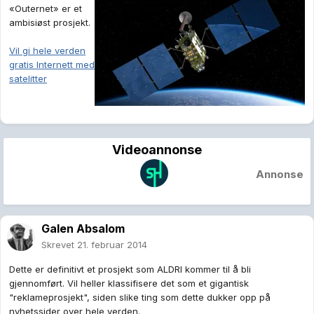
«Outernet» er et
ambisiøst prosjekt.
Vil gi hele verden
gratis Internett med
satelitter
Videoannonse
Annonse
Galen Absalom
Skrevet
21. februar 2014
Dette er definitivt et prosjekt som ALDRI kommer til å bli
gjennomført. Vil heller klassifisere det som et gigantisk
"reklameprosjekt", siden slike ting som dette dukker opp på
nyhetssider over hele verden.