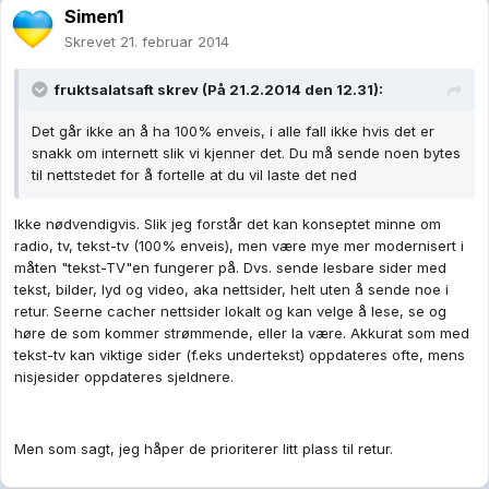
Simen1
Skrevet
21. februar 2014
fruktsalatsaft skrev (På 21.2.2014 den 12.31):
Det går ikke an å ha 100% enveis, i alle fall ikke hvis det er
snakk om internett slik vi kjenner det. Du må sende noen bytes
til nettstedet for å fortelle at du vil laste det ned
Ikke nødvendigvis. Slik jeg forstår det kan konseptet minne om
radio, tv, tekst-tv (100% enveis), men være mye mer modernisert i
måten "tekst-TV"en fungerer på. Dvs. sende lesbare sider med
tekst, bilder, lyd og video, aka nettsider, helt uten å sende noe i
retur. Seerne cacher nettsider lokalt og kan velge å lese, se og
høre de som kommer strømmende, eller la være. Akkurat som med
tekst-tv kan viktige sider (f.eks undertekst) oppdateres ofte, mens
nisjesider oppdateres sjeldnere.
Men som sagt, jeg håper de prioriterer litt plass til retur.