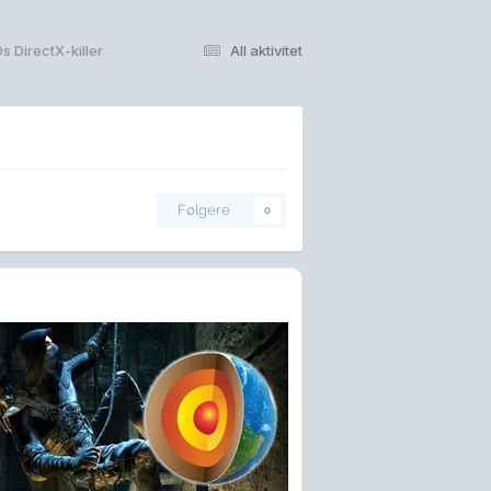
 DirectX-killer
All aktivitet
Følgere
0