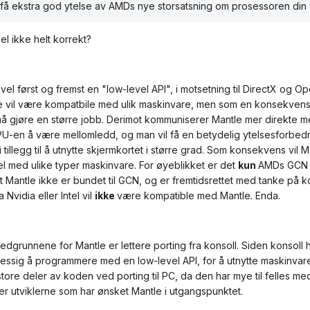
få ekstra god ytelse av AMDs nye storsatsning om prosessoren din er
el ikke helt korrekt?
vel først og fremst en "low-level API", i motsetning til DirectX og O
e vil være kompatbile med ulik maskinvare, men som en konsekvens 
 gjøre en større jobb. Derimot kommuniserer Mantle mer direkte me
PU-en å være mellomledd, og man vil få en betydelig ytelsesforbe
i tillegg til å utnytte skjermkortet i større grad. Som konsekvens vil 
l med ulike typer maskinvare. For øyeblikket er det
kun
AMDs GCN 
at Mantle ikke er bundet til GCN, og er fremtidsrettet med tanke på
 Nvidia eller Intel vil
ikke
være kompatible med Mantle. Enda.
edgrunnene for Mantle er lettere porting fra konsoll. Siden konsoll 
essig å programmere med en low-level API, for å utnytte maskinvaren 
tore deler av koden ved porting til PC, da den har mye til felles m
 er utviklerne som har ønsket Mantle i utgangspunktet.