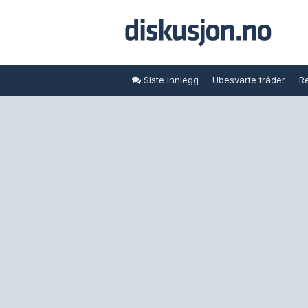
Siste innlegg
Ubesvarte tråder
Re