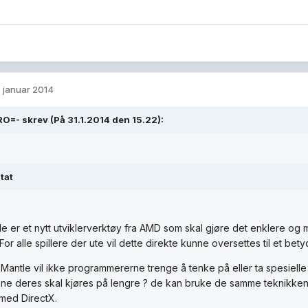
. januar 2014
O=- skrev (På 31.1.2014 den 15.22):
tat
e er et nytt utviklerverktøy fra AMD som skal gjøre det enklere og mer
. For alle spillere der ute vil dette direkte kunne oversettes til et betyde
Mantle vil ikke programmererne trenge å tenke på eller ta spesielle
lene deres skal kjøres på lengre ? de kan bruke de samme teknikke
med DirectX.