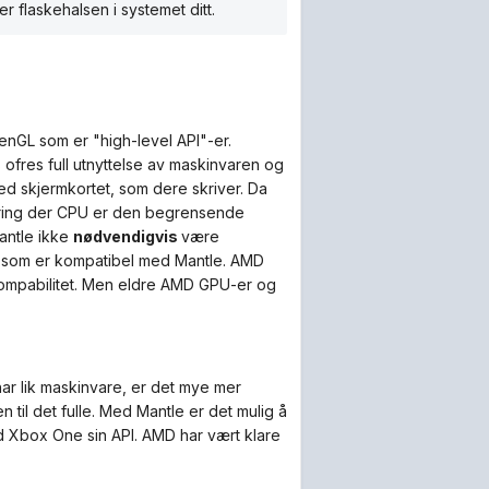
 flaskehalsen i systemet ditt.
penGL som er "high-level API"-er.
ofres full utnyttelse av maskinvaren og
d skjermkortet, som dere skriver. Da
dring der CPU er den begrensende
Mantle ikke
nødvendigvis
være
som er kompatibel med Mantle. AMD
 kompabilitet. Men eldre AMD GPU-er og
har lik maskinvare, er det mye mer
til det fulle. Med Mantle er det mulig å
ed Xbox One sin API. AMD har vært klare