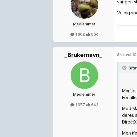
var den st
Veldig sp
Medlemmer
1 608
904
_Brukernavn_
Skrevet
31
Sita
Mantle 
Medlemmer
For alle
1 677
643
Med Man
deres 
DirectX
Men ifø