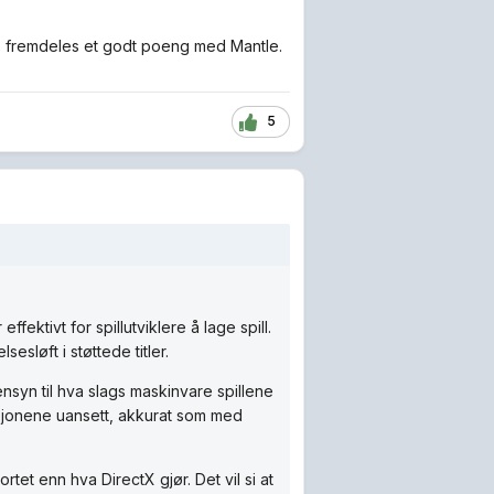
 jo fremdeles et godt poeng med Mantle.
5
fektivt for spillutviklere å lage spill.
sesløft i støttede titler.
nsyn til hva slags maskinvare spillene
sjonene uansett, akkurat som med
et enn hva DirectX gjør. Det vil si at