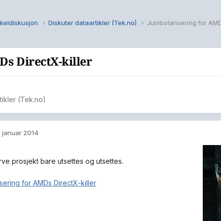
kkeldiskusjon
Diskuter dataartikler (Tek.no)
Jumbolansering for AMDs
s DirectX-killer
tikler (Tek.no)
. januar 2014
ve prosjekt bare utsettes og utsettes.
ering for AMDs DirectX-killer