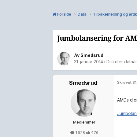
Forside
Data
Tilbakemelding og arti
Jumbolansering for AMD
Av
Smedsrud
31. januar 2014
i
Diskuter dataar
Smedsrud
Skrevet
31
AMDs djer
Jumbolans
Medlemmer
1 628
476