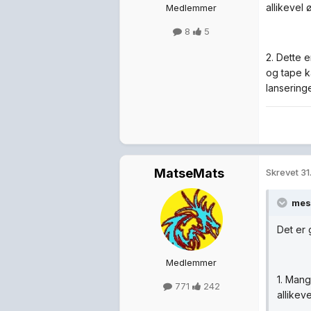
allikeve
Medlemmer
8
5
2. Dette 
og tape k
lansering
MatseMats
Skrevet
31
mest
Det er 
Medlemmer
1. Mang
771
242
allike