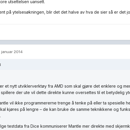
ore utsettelsen uansett.
ent på ytelsesøkningen, blir det det halve av hva de sier så er det
. januar 2014
t
er et nytt utviklerverktøy fra AMD som skal gjøre det enklere og mer ef
 spillere der ute vil dette direkte kunne oversettes til et betydelig ytel
tle vil ikke programmererne trenge å tenke på eller ta spesielle he
skal kjøres på lengre – de kan bruke de samme teknikkene og funk
.
lge testdata fra Dice kommuniserer Mantle mer direkte med skjermkort