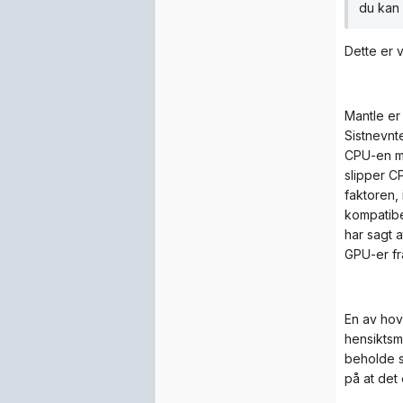
du kan 
Dette er v
Mantle er 
Sistnevnt
CPU-en må
slipper C
faktoren, 
kompatibe
har sagt 
GPU-er fra
En av hov
hensiktsm
beholde s
på at det