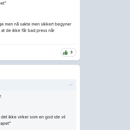
pet"
enge men nå sakte men sikkert begyner
 at de ikke får bad press når
3
.
 det ikke virker som en god ide vil
kapet"