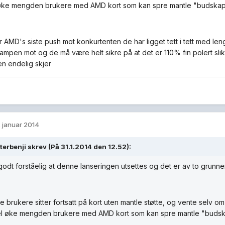
l øke mengden brukere med AMD kort som kan spre mantle "budska
er AMD's siste push mot konkurtenten de har ligget tett i tett med l
ampen mot og de må være helt sikre på at det er 110% fin polert slik
en endelig skjer
. januar 2014
erbenji skrev (På 31.1.2014 den 12.52):
godt forståelig at denne lanseringen utsettes og det er av to grunner
e brukere sitter fortsatt på kort uten mantle støtte, og vente selv om
vel øke mengden brukere med AMD kort som kan spre mantle "buds