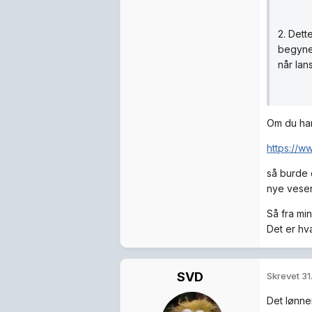
2. Dett
begyner
når lan
Om du har
https://
så burde d
nye vesen
Så fra min
Det er hva
SVD
Skrevet
31
Det lønner