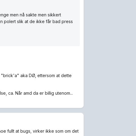
 lenge men nå sakte men sikkert
polert slik at de ikke får bad press
li "brick'a" aka DØ, ettersom at dette
e, ca. Når amd da er billig utenom...
noe fullt at bugs, virker ikke som om det