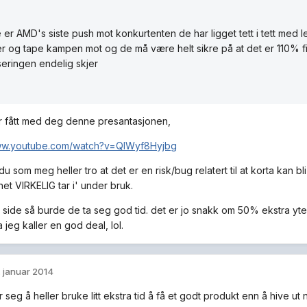
e er AMD's siste push mot konkurtenten de har ligget tett i tett med
 og tape kampen mot og de må være helt sikre på at det er 110% fin 
seringen endelig skjer
 fått med deg denne presantasjonen,
www.youtube.com/watch?v=QIWyf8Hyjbg
u som meg heller tro at det er en risk/bug relatert til at korta kan b
et VIRKELIG tar i' under bruk.
 side så burde de ta seg god tid. det er jo snakk om 50% ekstra ytels
 jeg kaller en god deal, lol.
. januar 2014
 seg å heller bruke litt ekstra tid å få et godt produkt enn å hive ut 