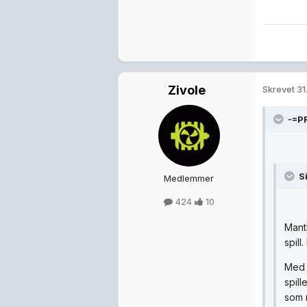
Zivole
Skrevet
31
-=PR
Si
Medlemmer
424
10
Mantl
spill
Med 
spil
som 