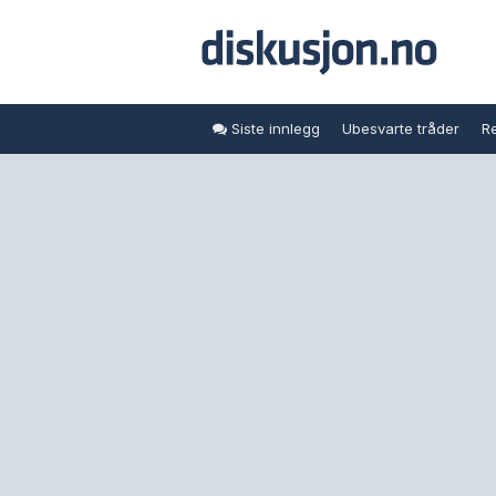
Siste innlegg
Ubesvarte tråder
Re