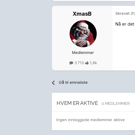
XmasB
Skrevet
31
Nå er det
Medlemmer
3 713
1,9k
Gå til emneliste
HVEM ER AKTIVE
0 MEDLEMMER
Ingen innloggede medlemmer aktive