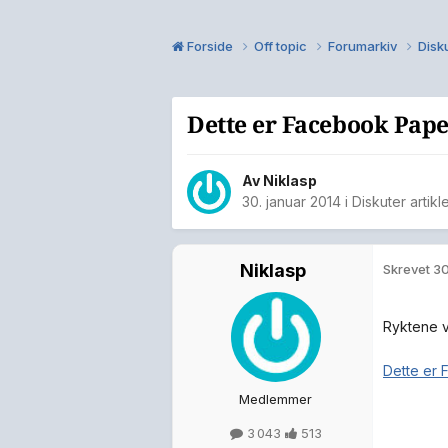
Forside
Off topic
Forumarkiv
Disku
Dette er Facebook Pap
Av
Niklasp
30. januar 2014
i
Diskuter artikl
Niklasp
Skrevet
30
Ryktene 
Dette er
Medlemmer
3 043
513