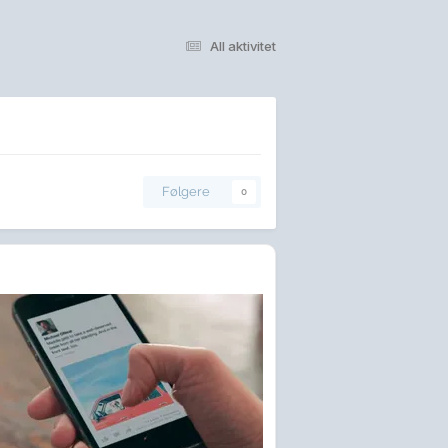
All aktivitet
Følgere
0