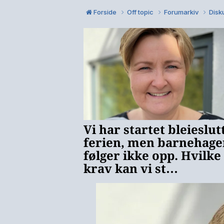
Forside
Off topic
Forumarkiv
Disku