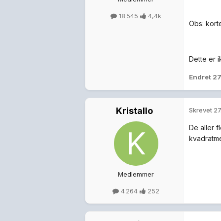
18 545
4,4k
Obs: korte
Dette er i
Endret
27
Kristallo
Skrevet
27
De aller 
kvadratme
Medlemmer
4 264
252