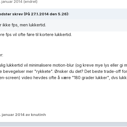
. januar 2014
(endret)
dster skrev (På 27.1.2014 den 5.26):
r ikke fps, men lukkertid.
 fps vil ofte føre til kortere lukkertid.
r:
lig lukkertid vil minimalisere motion-blur (og kreve mye lys eller gi 
e bevegelser mer "rykkete". Ønsker du det? Det beste trade-off for
en-screen) video hevdes ofte å være "180 grader lukker", dvs lukk
. januar 2014
av knutinh