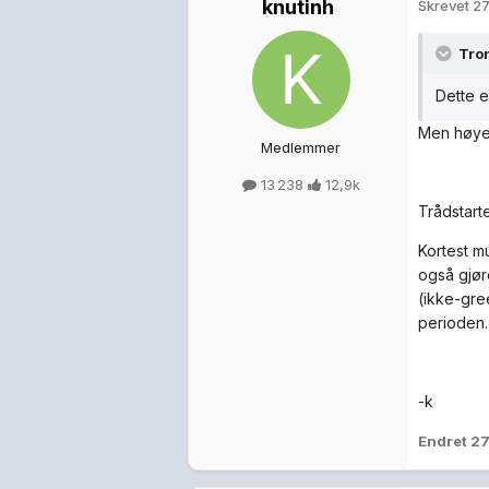
knutinh
Skrevet
27
Tron
Dette e
Men høyere
Medlemmer
13 238
12,9k
Trådstarte
Kortest mu
også gjør
(ikke-gre
perioden.
-k
Endret
27