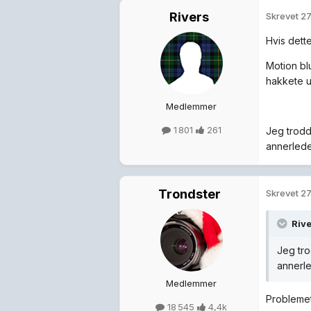
Rivers
Skrevet
27
Hvis dette
Motion blu
hakkete ut
Medlemmer
1 801
261
Jeg trodd
annerlede
Trondster
Skrevet
27
Rive
Jeg tro
annerl
Medlemmer
Problemet
18 545
4,4k