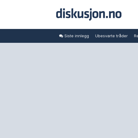
Siste innlegg
Ubesvarte tråder
Re