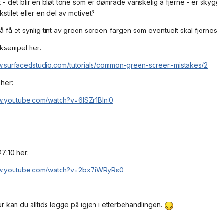
 - det blir en bløt tone som er dømrade vanskelig å fjerne - er sky
stilet eller en del av motivet?
så få et synlig tint av green screen-fargen som eventuelt skal fjerne
ksempel her:
w.surfacedstudio.com/tutorials/common-green-screen-mistakes/2
her:
w.youtube.com/watch?v=6lSZr1BInl0
@7:10 her:
ww.youtube.com/watch?v=2bx7iWRyRs0
ur kan du alltids legge på igjen i etterbehandlingen.