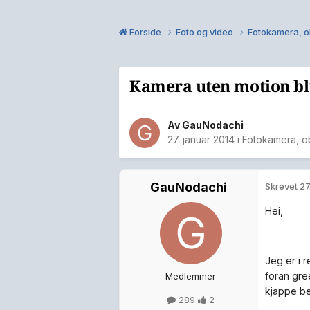
Forside
Foto og video
Fotokamera, ob
Kamera uten motion bl
Av
GauNodachi
27. januar 2014
i
Fotokamera, ob
GauNodachi
Skrevet
27
Hei,
Jeg er i r
foran gre
Medlemmer
kjappe bev
289
2