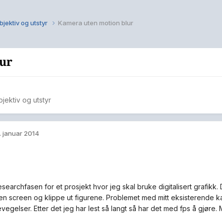
jektiv og utstyr
Kamera uten motion blur
ur
jektiv og utstyr
. januar 2014
esearchfasen for et prosjekt hvor jeg skal bruke digitalisert grafikk. 
en screen og klippe ut figurene. Problemet med mitt eksisterende ka
egelser. Etter det jeg har lest så langt så har det med fps å gjøre. 