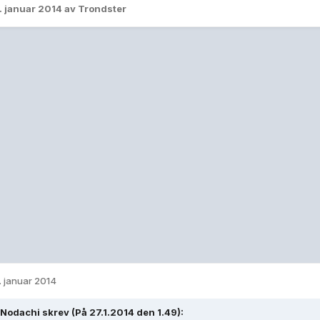
. januar 2014
av Trondster
. januar 2014
odachi skrev (På 27.1.2014 den 1.49):