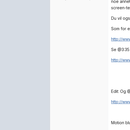
noe annet
screen-tek
Du vil og
Som for e
http://ww
Se @3:35 
http://ww
Edit: Og 
http://w
Motion bl