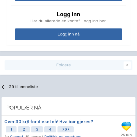
Logg inn
Har du allerede en konto? Logg inn her.
Logg inn nå
Følgere
0
Gå til emneliste
POPULÆR NÅ
Over 30 kr/l for diesel nå! Hva bør gjøres?
1
2
3
4
76
Av
Simen1
,
19. mars
i
Politikk og samfunn