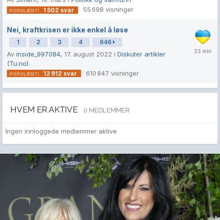
55 698
visninger
1 502
svar
Nei, kraftkrisen er ikke enkel å løse
1
2
3
4
646
Av
inside_997084
,
17. august 2022
i
Diskuter artikler
(Tu.no)
610 847
visninger
12 912
svar
HVEM ER AKTIVE
0 MEDLEMMER
Ingen innloggede medlemmer aktive