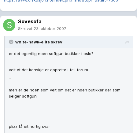
https://www.diskusjon.no/index.php?showtopi...&start=7300
Sovesofa
Skrevet
23. oktober 2007
white-hawk-elite skrev:
er det egentlig noen softgun butikker i oslo?
veit at det kanskje er oppretta i feil forum
¨
men er de noen som veit om det er noen butikker der som
selger softgun
plizz få eit hurtig svar