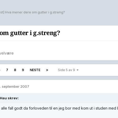
st] Hva mener dere om gutter i g.streng?
om gutter i g.streng?
velvære
6
7
8
9
NESTE
Side 5 av 9
. september 2007
Hau skrev:
i alle fall godt da forloveden til en jeg bor med kom ut i studen med b