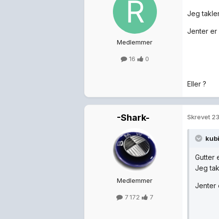
Jeg takle
Jenter er 
Medlemmer
16
0
Eller ?
-Shark-
Skrevet
23
kubi
Gutter 
Jeg tak
Medlemmer
Jenter e
7 172
7