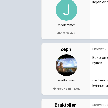
Ingen er 
Medlemmer
1 979
2
Zeph
Skrevet
23
Boxeren e
nytten.
G-streng 
Medlemmer
kvinner, 
45 072
12,9k
Bruktbilen
Skrevet
23