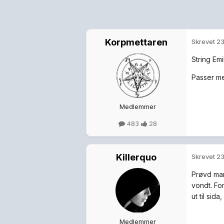
Korpmettaren
Skrevet
23
String Emi
Passer me
Medlemmer
483
28
Killerquo
Skrevet
23
Prøvd mann
vondt. For
ut til sida
Medlemmer