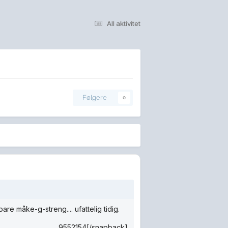
All aktivitet
Følgere
0
are måke-g-streng.... ufattelig tidig.
9552154[/snapback]