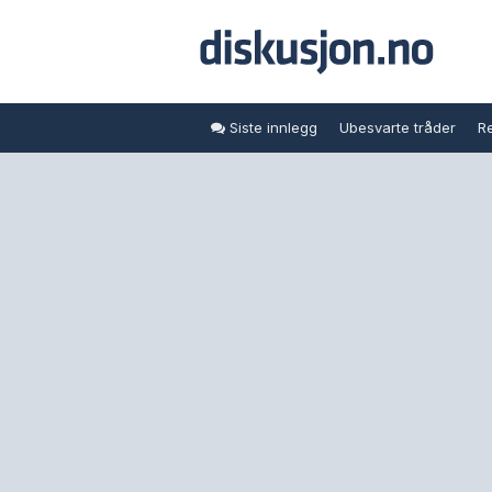
Siste innlegg
Ubesvarte tråder
Re