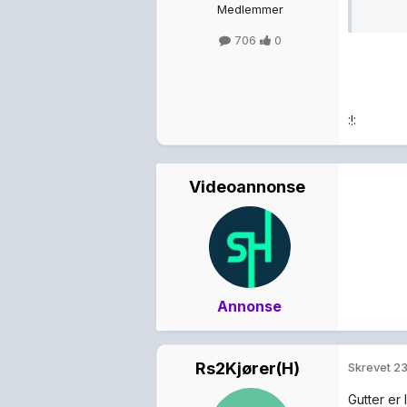
Medlemmer
706
0
:!:
Videoannonse
Annonse
Rs2Kjører(H)
Skrevet
23
Gutter er 