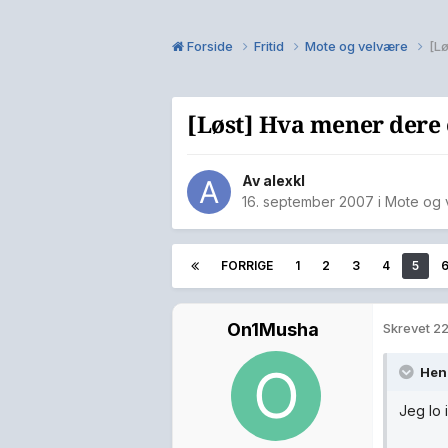
Forside
Fritid
Mote og velvære
[Lø
[Løst] Hva mener dere 
Av
alexkl
16. september 2007
i
Mote og 
FORRIGE
1
2
3
4
5
On1Musha
Skrevet
22
Hen
Jeg lo 