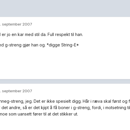
. september 2007
l er jo en kar med stil da. Full respekt til han.
d g-streng gjør han og. *digge String-E*
. september 2007
eg-streng, jeg. Det er ikke spesielt digg. Hår i ræva skal først og f
 det andre, så er det kjipt å få boner i g-streng, fordi, i motsetning ti
, noe som uansett fører til at det stikker ut.