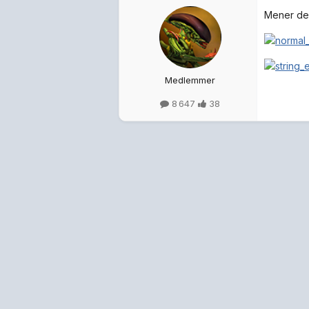
Mener dere
Medlemmer
8 647
38