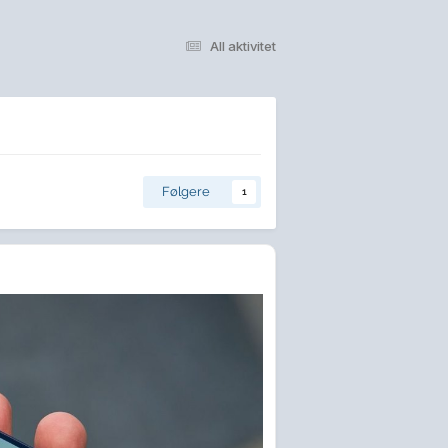
All aktivitet
Følgere
1