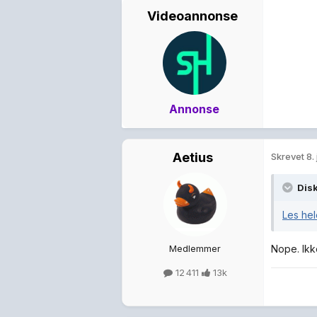
Videoannonse
Annonse
Aetius
Skrevet
8. 
Dis
Les hel
Medlemmer
Nope. Ikk
12 411
13k