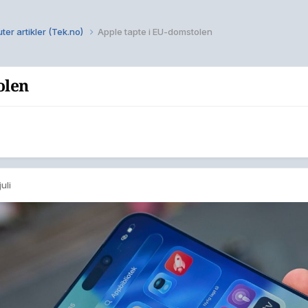
ter artikler (Tek.no)
Apple tapte i EU-domstolen
olen
)
juli