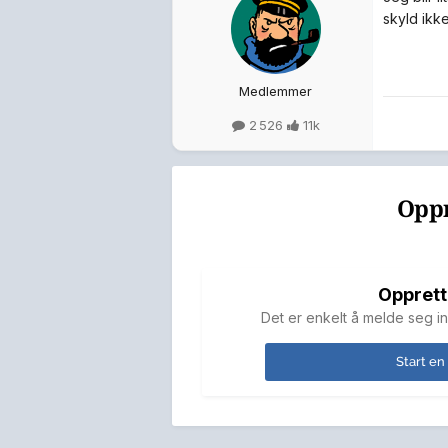
skyld ikk
Medlemmer
2 526
11k
Oppr
Opprett
Det er enkelt å melde seg in
Start en