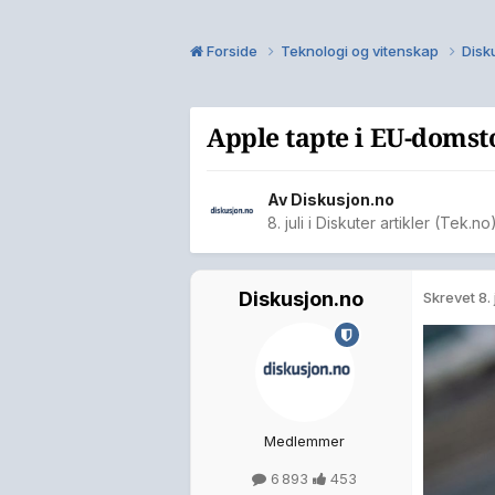
Forside
Teknologi og vitenskap
Disku
Apple tapte i EU-domst
Av
Diskusjon.no
8. juli
i
Diskuter artikler (Tek.no
Diskusjon.no
Skrevet
8. 
Medlemmer
6 893
453