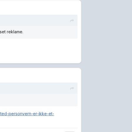
set reklame.
sted-personvern-er-ikke-et-