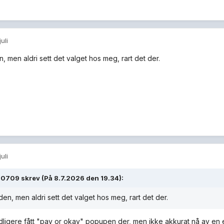
juli
, men aldri sett det valget hos meg, rart det der.
juli
g0709
skrev (På 8.7.2026 den 19.34):
den, men aldri sett det valget hos meg, rart det der.
idligere fått "pay or okay" popupen der, men ikke akkurat nå av en 