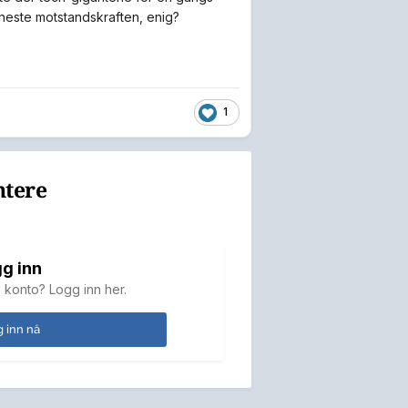
eneste motstandskraften, enig?
1
ntere
g inn
 konto? Logg inn her.
 inn nå