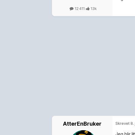
12 411
13k
AtterEnBruker
Skrevet
8. 
Jeg blir 