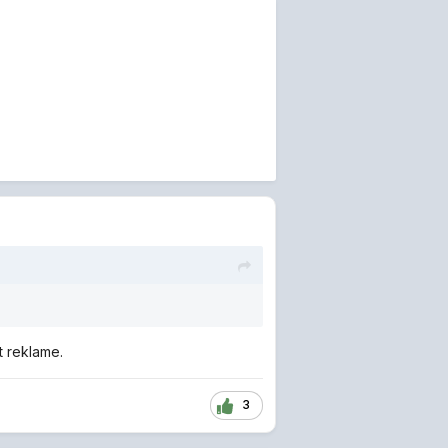
t reklame.
3