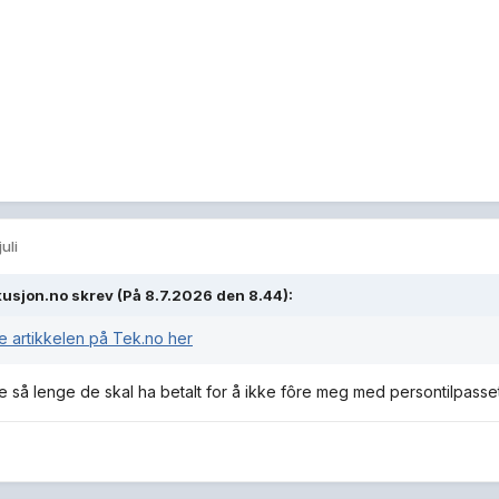
juli
kusjon.no
skrev (På 8.7.2026 den 8.44):
e artikkelen på Tek.no her
e så lenge de skal ha betalt for å ikke fôre meg med persontilpasse