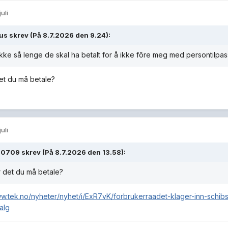
juli
ius
skrev (På 8.7.2026 den 9.24):
kke så lenge de skal ha betalt for å ikke fôre meg med persontilpas
et du må betale?
juli
g0709
skrev (På 8.7.2026 den 13.58):
 det du må betale?
ww.tek.no/nyheter/nyhet/i/ExR7vK/forbrukerraadet-klager-inn-schib
alg