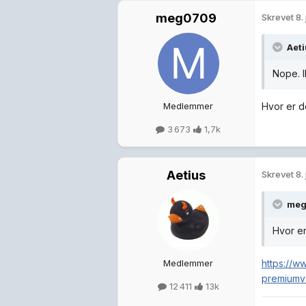
meg0709
Skrevet
8. 
Aet
Nope. I
Medlemmer
Hvor er d
3 673
1,7k
Aetius
Skrevet
8. 
me
Hvor er
Medlemmer
https://w
premiumv
12 411
13k