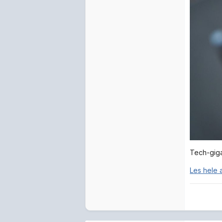
Tech-giga
Les hele 