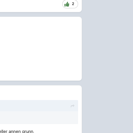
2
eller annen grunn.