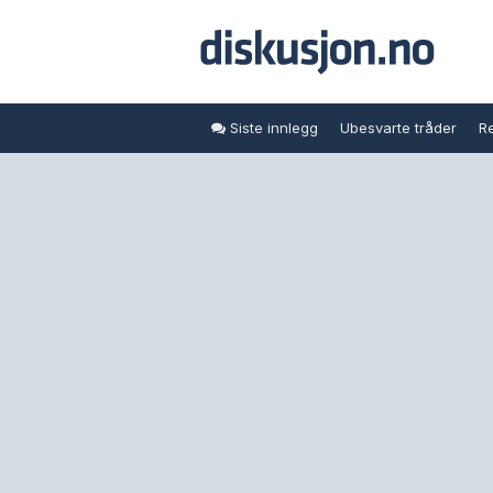
Siste innlegg
Ubesvarte tråder
Re