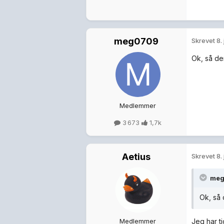
meg0709
Skrevet
8. 
Ok, så den
Medlemmer
3 673
1,7k
Aetius
Skrevet
8. 
me
Ok, så 
Medlemmer
Jeg har t