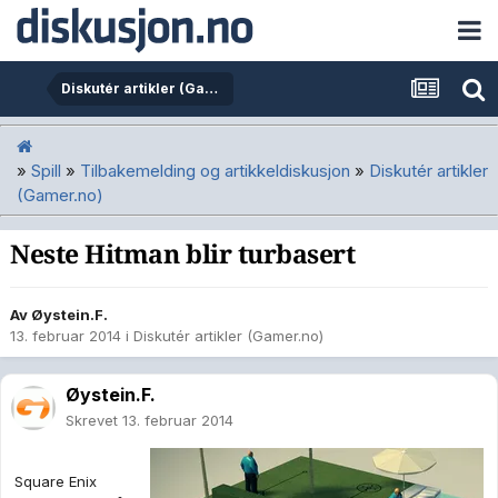
Diskutér artikler (Gamer.no)
»
Spill
»
Tilbakemelding og artikkeldiskusjon
»
Diskutér artikler
(Gamer.no)
Neste Hitman blir turbasert
Av
Øystein.F.
13. februar 2014
i
Diskutér artikler (Gamer.no)
Øystein.F.
Skrevet
13. februar 2014
Square Enix