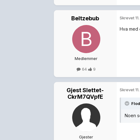
Beltzebub
Skrevet
11
Hva med o
Medlemmer
64
9
Gjest Slettet-
Skrevet
11
CkrM7QVpfE
Flod
Noen so
Gjester