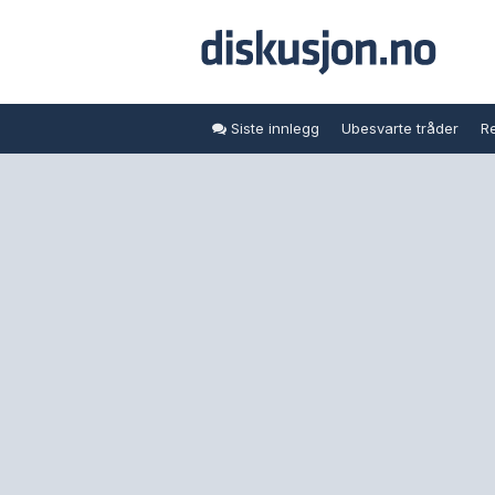
Siste innlegg
Ubesvarte tråder
Re