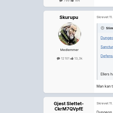
799
164
Skurupu
Skrevet
11
Slim
Dungeo
Sanctu
Medlemmer
Defens
12 101
13,3k
Ellers 
Man kan ti
Gjest Slettet-
Skrevet
11
CkrM7QVpfE
Dungeon D