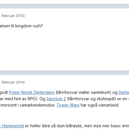
. februar 2014
delsen til kingdom rush?
. februar 2014
 godt
Prime World: Defenders
(tårnforsvar møter samlekort) og
Defen
var med hint av RPG). Og
Sanctum 2
(tårnforsvar og skytespill) er en
g morsomt i samarbeidsmodus.
Tower Wars
har også samarbeid.
3: Homeworld
er heller ikke så dum tidtrøyte, men mye mer basic en