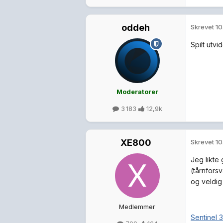
oddeh
Skrevet
10
Spilt utvi
Moderatorer
3 183
12,9k
XE800
Skrevet
10
Jeg likte
(tårnfors
og veldi
Medlemmer
Sentinel 