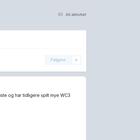
All aktivitet
Følgere
0
iste og har tidligere spilt mye WC3