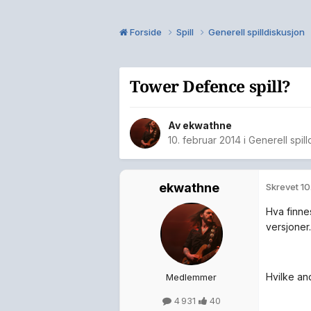
Forside
Spill
Generell spilldiskusjon
Tower Defence spill?
Av
ekwathne
10. februar 2014
i
Generell spill
ekwathne
Skrevet
10
Hva finne
versjoner.
Hvilke an
Medlemmer
4 931
40