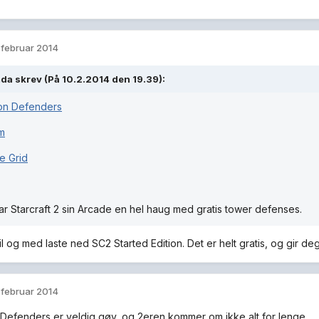
. februar 2014
da skrev (På 10.2.2014 den 19.39):
n Defenders
m
e Grid
har Starcraft 2 sin Arcade en hel haug med gratis tower defenses.
l og med laste ned SC2 Started Edition. Det er helt gratis, og gir deg 
. februar 2014
efenders er veldig gøy, og 2eren kommer om ikke alt for lenge.