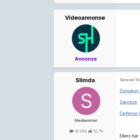
Videoannonse
Annonse
Slimda
Skrevet
10
Dungeon 
Sanctum
Defense 
Medlemmer
15 265
12,7k
Ellers ha