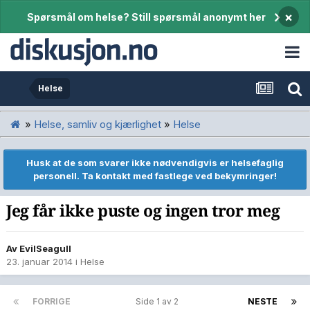
×
Spørsmål om helse? Still spørsmål anonymt her
Helse
»
Helse, samliv og kjærlighet
»
Helse
Husk at de som svarer ikke nødvendigvis er helsefaglig
personell. Ta kontakt med fastlege ved bekymringer!
Jeg får ikke puste og ingen tror meg
Av
EvilSeagull
23. januar 2014
i
Helse
FORRIGE
Side 1 av 2
NESTE