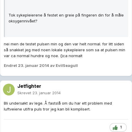
Tok sykepleierene å festet en greie på fingeren din for å måle
oksygennivået?
nei men de testet pulsen min og den var helt normal. for litt siden
så snakket jeg med noen lokale sykepleiere som sa at pulsen min
var ca normal hundre og noe. ()ca normalt
Endret
23. januar 2014
av EvilSeagull
Jetfighter
Skrevet
23. januar 2014
Bli undersøkt av lege. Å fastslå om du har ett problem med
luftveiene utifra puls tror jeg kan bli komplisert.
1