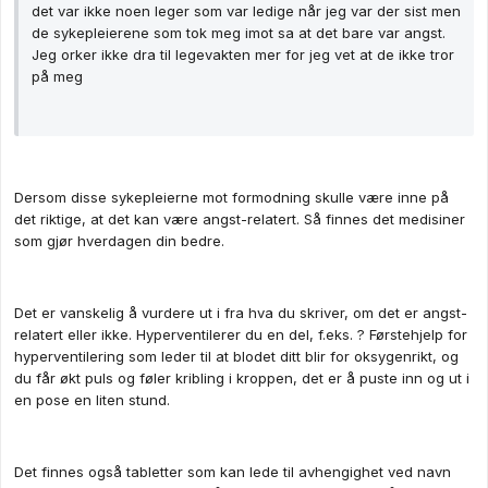
det var ikke noen leger som var ledige når jeg var der sist men
de sykepleierene som tok meg imot sa at det bare var angst.
Jeg orker ikke dra til legevakten mer for jeg vet at de ikke tror
på meg
Dersom disse sykepleierne mot formodning skulle være inne på
det riktige, at det kan være angst-relatert. Så finnes det medisiner
som gjør hverdagen din bedre.
Det er vanskelig å vurdere ut i fra hva du skriver, om det er angst-
relatert eller ikke. Hyperventilerer du en del, f.eks. ? Førstehjelp for
hyperventilering som leder til at blodet ditt blir for oksygenrikt, og
du får økt puls og føler kribling i kroppen, det er å puste inn og ut i
en pose en liten stund.
Det finnes også tabletter som kan lede til avhengighet ved navn