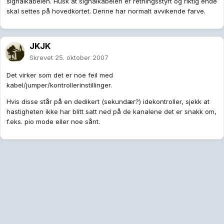
signalkabelen. Husk at signalkabelen er retningsstyrt og riktig ende
skal settes på hovedkortet. Denne har normalt avvikende farve.
JKJK
Skrevet
25. oktober 2007
Det virker som det er noe feil med
kabel/jumper/kontrollerinstillinger.
Hvis disse står på en dedikert (sekundær?) idekontroller, sjekk at
hastigheten ikke har blitt satt ned på de kanalene det er snakk om,
f.eks. pio mode eller noe sånt.