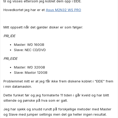
til og visses ettersom jeg koblet dem opp i EIDE.
Hovedkortet jeg har er et
Asus M2N32 WS PRO
Mitt oppsett når det gjelder disker er som følger:
PRI_IDE
Master: WD 160GB
Slave: NEC CD/DVD
PRI_EIDE
Master: WD 320GB
Slave: Maxtor 120GB
Problemmet mitt er at jeg får ikke frem diskene koblet i "EIDE" frem
i min datamaskin.
Dette funket før og jeg formaterte 11 tiden i går kveld og har blitt
sittende og pønske på hva som er galt.
Jeg har sjekk og snudd rundt på forskjellige metoder med Master
og Slave med jumper settings men det ga heller ingen resultat.