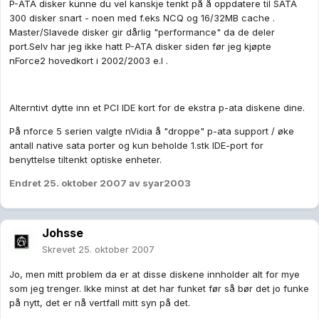
P-ATA disker kunne du vel kanskje tenkt på å oppdatere til SATA
300 disker snart - noen med f.eks NCQ og 16/32MB cache .
Master/Slavede disker gir dårlig "performance" da de deler
port.Selv har jeg ikke hatt P-ATA disker siden før jeg kjøpte
nForce2 hovedkort i 2002/2003 e.l .
Alterntivt dytte inn et PCI IDE kort for de ekstra p-ata diskene dine.
På nforce 5 serien valgte nVidia å "droppe" p-ata support / øke
antall native sata porter og kun beholde 1.stk IDE-port for
benyttelse tiltenkt optiske enheter.
Endret
25. oktober 2007
av syar2003
Johsse
Skrevet
25. oktober 2007
Jo, men mitt problem da er at disse diskene innholder alt for mye
som jeg trenger. Ikke minst at det har funket før så bør det jo funke
på nytt, det er nå vertfall mitt syn på det.