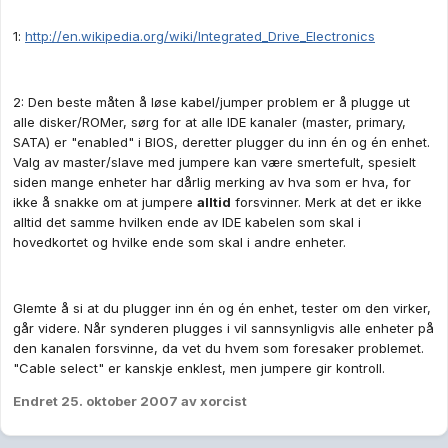
1:
http://en.wikipedia.org/wiki/Integrated_Drive_Electronics
2: Den beste måten å løse kabel/jumper problem er å plugge ut
alle disker/ROMer, sørg for at alle IDE kanaler (master, primary,
SATA) er "enabled" i BIOS, deretter plugger du inn én og én enhet.
Valg av master/slave med jumpere kan være smertefult, spesielt
siden mange enheter har dårlig merking av hva som er hva, for
ikke å snakke om at jumpere
alltid
forsvinner. Merk at det er ikke
alltid det samme hvilken ende av IDE kabelen som skal i
hovedkortet og hvilke ende som skal i andre enheter.
Glemte å si at du plugger inn én og én enhet, tester om den virker,
går videre. Når synderen plugges i vil sannsynligvis alle enheter på
den kanalen forsvinne, da vet du hvem som foresaker problemet.
"Cable select" er kanskje enklest, men jumpere gir kontroll.
Endret
25. oktober 2007
av xorcist