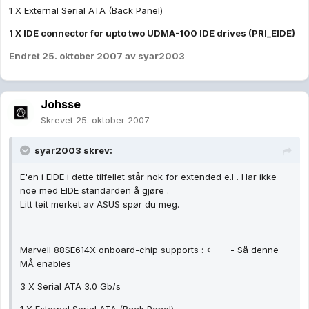
1 X External Serial ATA (Back Panel)
1 X IDE connector for upto two UDMA-100 IDE drives (PRI_EIDE)
Endret
25. oktober 2007
av syar2003
Johsse
Skrevet
25. oktober 2007
syar2003 skrev:
E'en i EIDE i dette tilfellet står nok for extended e.l . Har ikke
noe med EIDE standarden å gjøre .
Litt teit merket av ASUS spør du meg.
Marvell 88SE614X onboard-chip supports : <---- Så denne
MÅ enables
3 X Serial ATA 3.0 Gb/s