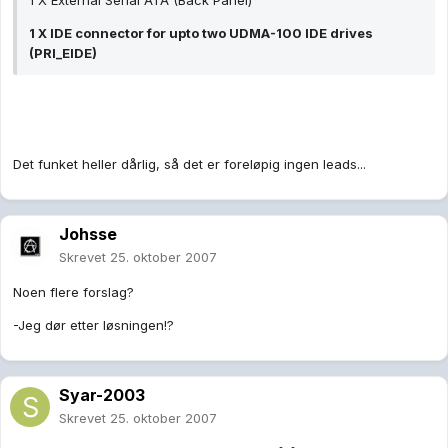
1 X External Serial ATA (Back Panel)
1 X IDE connector for upto two UDMA-100 IDE drives
(PRI_EIDE)
Det funket heller dårlig, så det er foreløpig ingen leads...
Johsse
Skrevet
25. oktober 2007
Noen flere forslag?
-Jeg dør etter løsningen!?
Syar-2003
Skrevet
25. oktober 2007