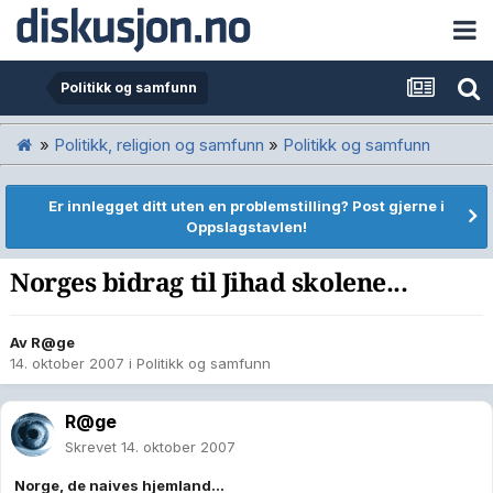
Politikk og samfunn
»
Politikk, religion og samfunn
»
Politikk og samfunn
Er innlegget ditt uten en problemstilling? Post gjerne i
Oppslagstavlen!
Norges bidrag til Jihad skolene...
Av
R@ge
14. oktober 2007
i
Politikk og samfunn
R@ge
Skrevet
14. oktober 2007
Norge, de naives hjemland…