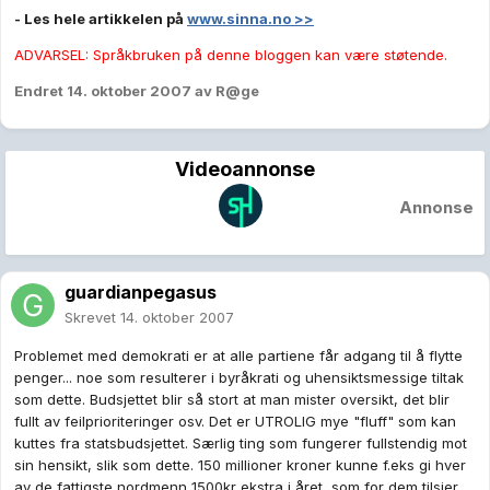
- Les hele artikkelen på
www.sinna.no >>
ADVARSEL: Språkbruken på denne bloggen kan være støtende.
Endret
14. oktober 2007
av R@ge
Videoannonse
Annonse
guardianpegasus
Skrevet
14. oktober 2007
Problemet med demokrati er at alle partiene får adgang til å flytte
penger... noe som resulterer i byråkrati og uhensiktsmessige tiltak
som dette. Budsjettet blir så stort at man mister oversikt, det blir
fullt av feilprioriteringer osv. Det er UTROLIG mye "fluff" som kan
kuttes fra statsbudsjettet. Særlig ting som fungerer fullstendig mot
sin hensikt, slik som dette. 150 millioner kroner kunne f.eks gi hver
av de fattigste nordmenn 1500kr ekstra i året, som for dem tilsier