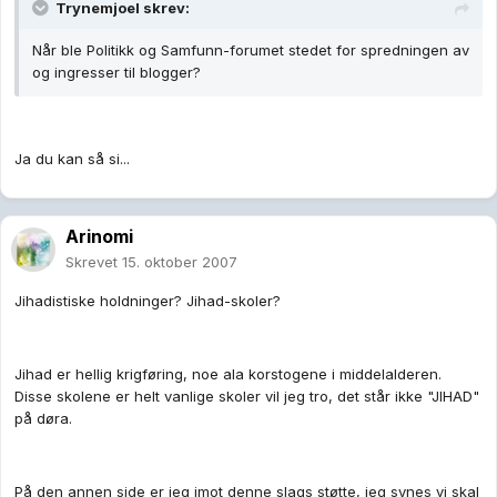
Trynemjoel skrev:
Når ble Politikk og Samfunn-forumet stedet for spredningen av
og ingresser til blogger?
Ja du kan så si...
Arinomi
Skrevet
15. oktober 2007
Jihadistiske holdninger? Jihad-skoler?
Jihad er hellig krigføring, noe ala korstogene i middelalderen.
Disse skolene er helt vanlige skoler vil jeg tro, det står ikke "JIHAD"
på døra.
På den annen side er jeg imot denne slags støtte, jeg synes vi skal