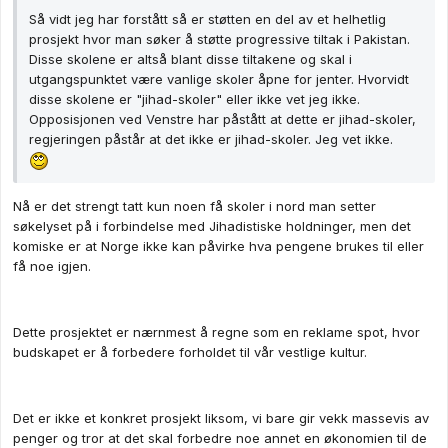
Så vidt jeg har forstått så er støtten en del av et helhetlig
prosjekt hvor man søker å støtte progressive tiltak i Pakistan.
Disse skolene er altså blant disse tiltakene og skal i
utgangspunktet være vanlige skoler åpne for jenter. Hvorvidt
disse skolene er "jihad-skoler" eller ikke vet jeg ikke.
Opposisjonen ved Venstre har påstått at dette er jihad-skoler,
regjeringen påstår at det ikke er jihad-skoler. Jeg vet ikke.
Nå er det strengt tatt kun noen få skoler i nord man setter
søkelyset på i forbindelse med Jihadistiske holdninger, men det
komiske er at Norge ikke kan påvirke hva pengene brukes til eller
få noe igjen.
Dette prosjektet er nærnmest å regne som en reklame spot, hvor
budskapet er å forbedere forholdet til vår vestlige kultur.
Det er ikke et konkret prosjekt liksom, vi bare gir vekk massevis av
penger og tror at det skal forbedre noe annet en økonomien til de