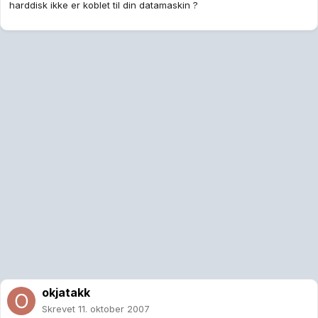
harddisk ikke er koblet til din datamaskin ?
okjatakk
Skrevet
11. oktober 2007