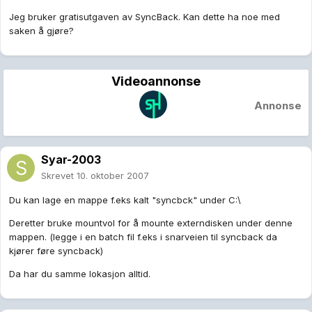
Jeg bruker gratisutgaven av SyncBack. Kan dette ha noe med
saken å gjøre?
Videoannonse
Annonse
Syar-2003
Skrevet
10. oktober 2007
Du kan lage en mappe f.eks kalt "syncbck" under C:\
Deretter bruke mountvol for å mounte externdisken under denne
mappen. (legge i en batch fil f.eks i snarveien til syncback da
kjører føre syncback)
Da har du samme lokasjon alltid.