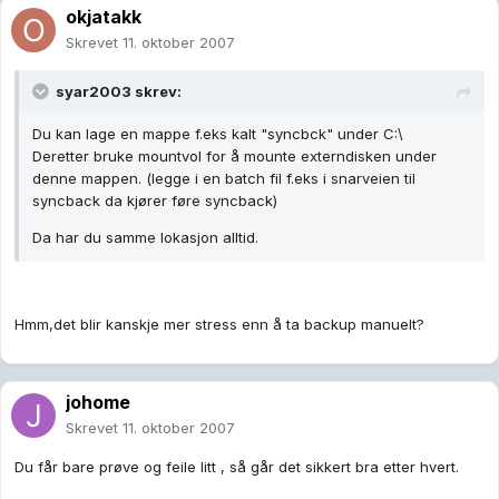
okjatakk
Skrevet
11. oktober 2007
syar2003 skrev:
Du kan lage en mappe f.eks kalt "syncbck" under C:\
Deretter bruke mountvol for å mounte externdisken under
denne mappen. (legge i en batch fil f.eks i snarveien til
syncback da kjører føre syncback)
Da har du samme lokasjon alltid.
Hmm,det blir kanskje mer stress enn å ta backup manuelt?
johome
Skrevet
11. oktober 2007
Du får bare prøve og feile litt , så går det sikkert bra etter hvert.