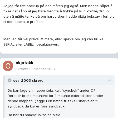
Ja,jeg får tatt backup på den måten jeg også. Men hadde håpet å
fikse det sånn at jeg bare trengte å trykke på Run Profile/Group
uten å måtte tenke på om harddisken hadde riktig bokstav i forhold
til den oppsatte profilen.
Men jeg får vel prøve litt mere, eller sjekke om jeg kan bruke
SERIAL eller LABEL i betalutgaven.
okjatakk
Skrevet
11. oktober 2007
syar2003 skrev:
Du kan lage en mappe f.eks kalt "syncbck" under C:\
Deretter bruke mountvol for å mounte externdisken under
denne mappen. (legge i en batch fil f.eks i snarveien til
syncback da kjører føre syncback)
Da har du samme lokasjon alltid.