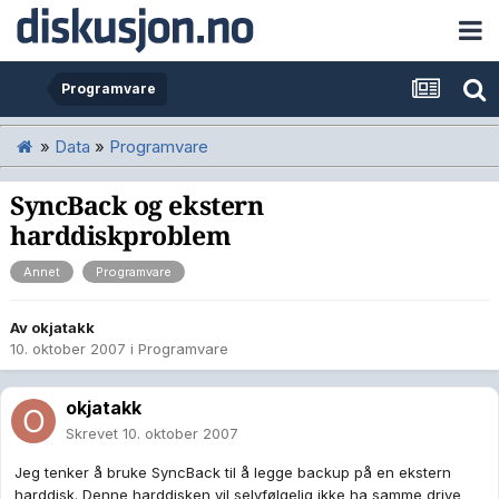
Programvare
»
Data
»
Programvare
SyncBack og ekstern
harddiskproblem
Annet
Programvare
Av
okjatakk
10. oktober 2007
i
Programvare
okjatakk
Skrevet
10. oktober 2007
Jeg tenker å bruke SyncBack til å legge backup på en ekstern
harddisk. Denne harddisken vil selvfølgelig ikke ha samme drive