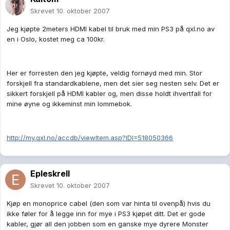
Skrevet
10. oktober 2007
Jeg kjøpte 2meters HDMI kabel til bruk med min PS3 på qxl.no av
en i Oslo, kostet meg ca 100kr.
Her er forresten den jeg kjøpte, veldig fornøyd med min. Stor
forskjell fra standardkablene, men det sier seg nesten selv. Det er
sikkert forskjell på HDMI kabler og, men disse holdt ihvertfall for
mine øyne og ikkeminst min lommebok.
http://my.qxl.no/accdb/viewItem.asp?IDI=518050366
Epleskrell
Skrevet
10. oktober 2007
Kjøp en monoprice cabel (den som var hinta til ovenpå) hvis du
ikke føler for å legge inn for mye i PS3 kjøpet ditt. Det er gode
kabler, gjør all den jobben som en ganske mye dyrere Monster