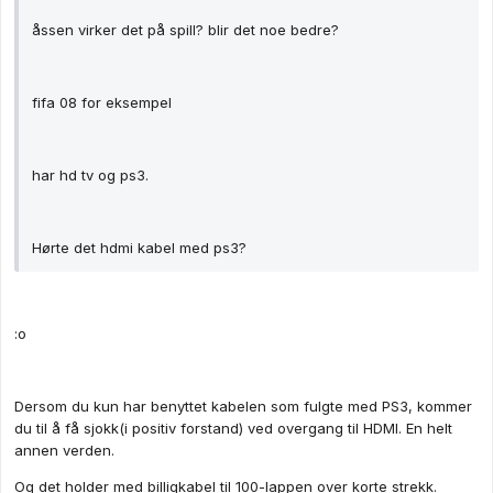
åssen virker det på spill? blir det noe bedre?
fifa 08 for eksempel
har hd tv og ps3.
Hørte det hdmi kabel med ps3?
:o
Dersom du kun har benyttet kabelen som fulgte med PS3, kommer
du til å få sjokk(i positiv forstand) ved overgang til HDMI. En helt
annen verden.
Og det holder med billigkabel til 100-lappen over korte strekk.