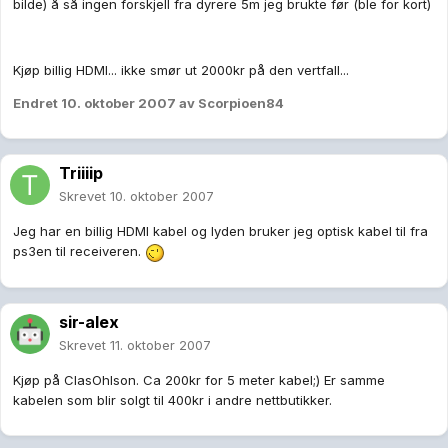
bilde) å så ingen forskjell fra dyrere 5m jeg brukte før (ble for kort)
Kjøp billig HDMI... ikke smør ut 2000kr på den vertfall...
Endret
10. oktober 2007
av Scorpioen84
Triiiip
Skrevet
10. oktober 2007
Jeg har en billig HDMI kabel og lyden bruker jeg optisk kabel til fra
ps3en til receiveren.
sir-alex
Skrevet
11. oktober 2007
Kjøp på ClasOhlson. Ca 200kr for 5 meter kabel;) Er samme
kabelen som blir solgt til 400kr i andre nettbutikker.