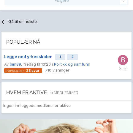
Følgere
0
Gå til emneliste
POPULÆR NÅ
Legge ned yrkesskolen
1
2
Av
bim89
,
fredag kl 10:20
i
Politikk og samfunn
710
visninger
23
svar
HVEM ER AKTIVE
0 MEDLEMMER
Ingen innloggede medlemmer aktive