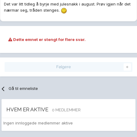
Det var litt tidleg å byrje med julesnakk i august. Prøv igjen når det
nærmar seg, tråden stenges.
Dette emnet er stengt for flere svar.
Følgere
0
Gå til emneliste
HVEM ER AKTIVE
0 MEDLEMMER
Ingen innloggede medlemmer aktive