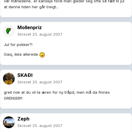
vår månedene.. er kanskje fordi man gleder seg ofte så fælt til jul
at denne tiden her går treigt...
Mollenpriz
Skrevet
25. august 2007
Jul for pokker?!
Gasj, ikke allerede
SKAÐI
Skrevet
25. august 2007
greit nok at du vil ta æren for ny tråpd, men må da finnes
GRENSER!!
Zeph
Skrevet
25. august 2007