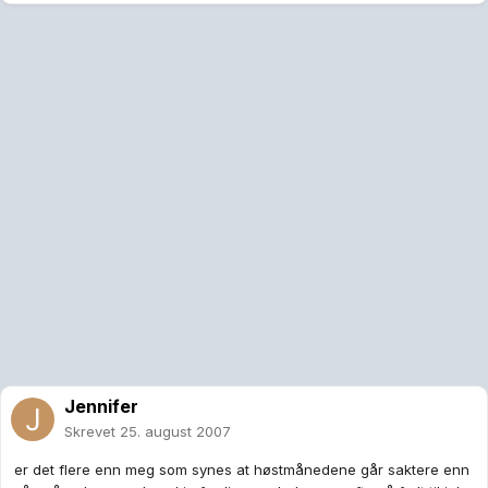
Jennifer
Skrevet
25. august 2007
er det flere enn meg som synes at høstmånedene går saktere enn