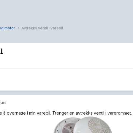
 og motor
Avtrekks ventil i varebil
l
 juni
e å overnatte i min varebil. Trenger en avtrekks ventil i varerommet.