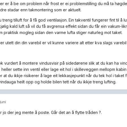
er er å be om problem når frost er ei problemstilling du må ta høgde f
re stadar enn takmontering som er aktuelt.
 treng tilluft for å få god ventilasjon. Ein takventil fungerer fint til å 
kjølig kald luft så vil du få avgrensa effekt sidan du får ein vakum-li
om praktisk mogleg sidan den varme lufta stiger naturleg mot taket.
ller utett din din varebil er vil kunne variere alt etter kva slags varebil
ok vurdert å montere vindusvisir på sidedørene slik at du kan ha vindue
 heller sette inn ventil eller lage eit hol i skilleveggen mellopm k
r at du ikkje risikerer å lage eit lekkasjepunkt når du tek hol i taket
vindauga heilt opp og holde bilen tett når du ikkje treng lufting.
 juni
r jo der jeg mente å poste. Går det an å flytte tråden ?.