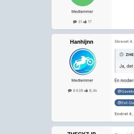
Medlemmer
31
17
Hanhijnn
Skrevet
4.
ZHE
Ja, det
Medlemmer
En modera
6 638
8,4k
@Gaveko
@Evil-D
Endret
4.