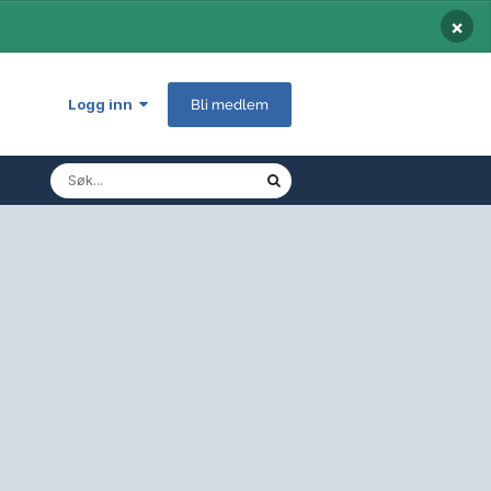
×
Logg inn
Bli medlem