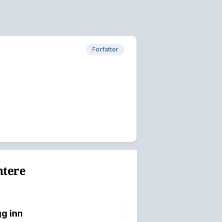
Forfatter
ntere
g inn