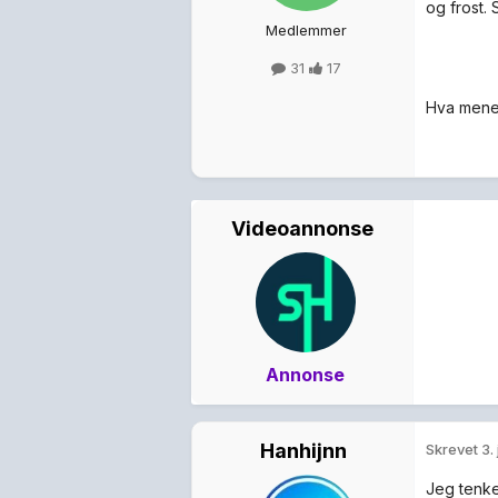
og frost.
Medlemmer
31
17
Hva mener
Videoannonse
Annonse
Hanhijnn
Skrevet
3.
Jeg tenker