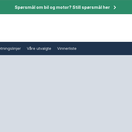
Spørsmål om bil og motor? Still spørsmål her
tningslinjer
Våre utvalgte
Vinnerliste