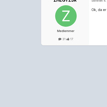
ZHEGYZJR
Skrevet
4.
Ok, da er
Medlemmer
31
17