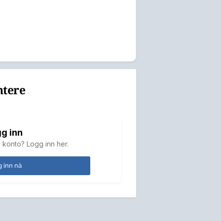
ntere
g inn
 konto? Logg inn her.
 inn nå