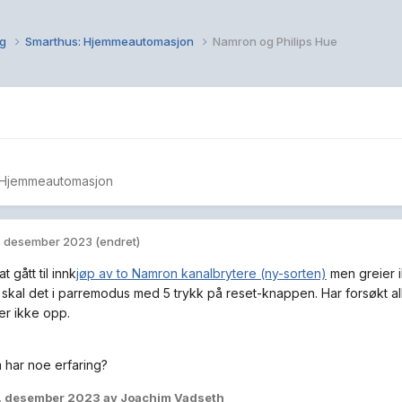
ng
Smarthus: Hjemmeautomasjon
Namron og Philips Hue
 Hjemmeautomasjon
. desember 2023
(endret)
t gått til innk
jøp av to Namron kanalbrytere (ny-sorten)
men greier i
skal det i parremodus med 5 trykk på reset-knappen. Har forsøkt a
er ikke opp.
 har noe erfaring?
. desember 2023
av Joachim Vadseth