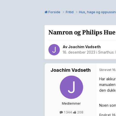
Forside
Fritid
Hus, hage og oppussi
Namron og Philips Hue
Av
Joachim Vadseth
16. desember 2023
i
Smarthus:
Joachim Vadseth
Skrevet
16
Har akkura
manualen 
den dukk
Medlemmer
Noen som
1 344
208
Endret
16