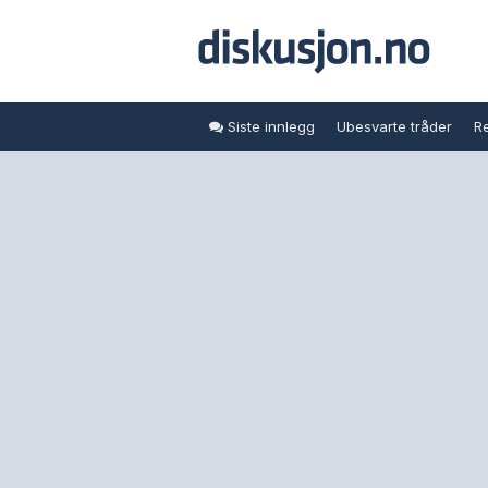
Siste innlegg
Ubesvarte tråder
Re