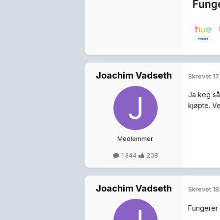
Joachim Vadseth
Skrevet
17
Ja keg så
kjøpte. V
Medlemmer
1 344
208
Joachim Vadseth
Skrevet
18
Fungerer