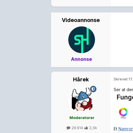
Videoannonse
Annonse
Hårek
Skrevet
17
Ser at de
Moderatorer
26 914
2,5k
Et
Namron