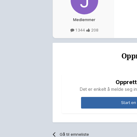
Medlemmer
1 344
208
Oppr
Opprett
Det er enkelt å melde seg in
Start en
Gå til emneliste