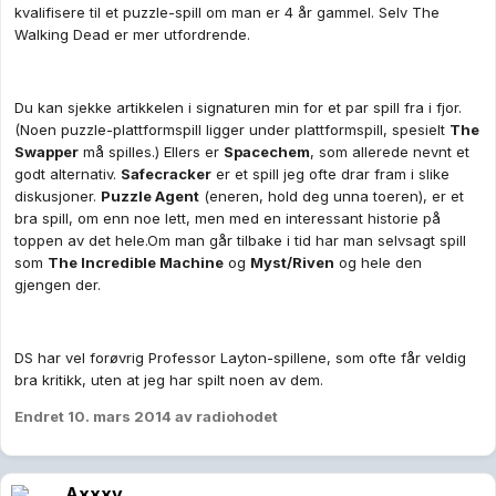
kvalifisere til et puzzle-spill om man er 4 år gammel. Selv The
Walking Dead er mer utfordrende.
Du kan sjekke artikkelen i signaturen min for et par spill fra i fjor.
(Noen puzzle-plattformspill ligger under plattformspill, spesielt
The
Swapper
må spilles.) Ellers er
Spacechem
, som allerede nevnt et
godt alternativ.
Safecracker
er et spill jeg ofte drar fram i slike
diskusjoner.
Puzzle Agent
(eneren, hold deg unna toeren), er et
bra spill, om enn noe lett, men med en interessant historie på
toppen av det hele.Om man går tilbake i tid har man selvsagt spill
som
The Incredible Machine
og
Myst/Riven
og hele den
gjengen der.
DS har vel forøvrig Professor Layton-spillene, som ofte får veldig
bra kritikk, uten at jeg har spilt noen av dem.
Endret
10. mars 2014
av radiohodet
Axxxy