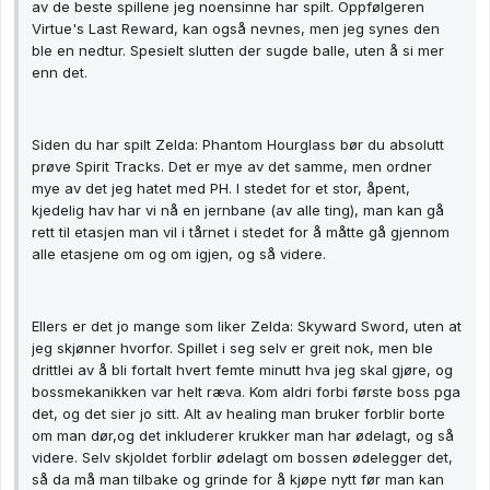
av de beste spillene jeg noensinne har spilt. Oppfølgeren
Virtue's Last Reward, kan også nevnes, men jeg synes den
ble en nedtur. Spesielt slutten der sugde balle, uten å si mer
enn det.
Siden du har spilt Zelda: Phantom Hourglass bør du absolutt
prøve Spirit Tracks. Det er mye av det samme, men ordner
mye av det jeg hatet med PH. I stedet for et stor, åpent,
kjedelig hav har vi nå en jernbane (av alle ting), man kan gå
rett til etasjen man vil i tårnet i stedet for å måtte gå gjennom
alle etasjene om og om igjen, og så videre.
Ellers er det jo mange som liker Zelda: Skyward Sword, uten at
jeg skjønner hvorfor. Spillet i seg selv er greit nok, men ble
drittlei av å bli fortalt hvert femte minutt hva jeg skal gjøre, og
bossmekanikken var helt ræva. Kom aldri forbi første boss pga
det, og det sier jo sitt. Alt av healing man bruker forblir borte
om man dør,og det inkluderer krukker man har ødelagt, og så
videre. Selv skjoldet forblir ødelagt om bossen ødelegger det,
så da må man tilbake og grinde for å kjøpe nytt før man kan