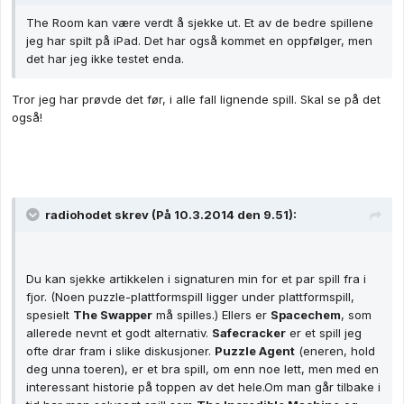
The Room kan være verdt å sjekke ut. Et av de bedre spillene
jeg har spilt på iPad. Det har også kommet en oppfølger, men
det har jeg ikke testet enda.
Tror jeg har prøvde det før, i alle fall lignende spill. Skal se på det
også!
radiohodet skrev (På 10.3.2014 den 9.51):
Du kan sjekke artikkelen i signaturen min for et par spill fra i
fjor. (Noen puzzle-plattformspill ligger under plattformspill,
spesielt
The Swapper
må spilles.) Ellers er
Spacechem
, som
allerede nevnt et godt alternativ.
Safecracker
er et spill jeg
ofte drar fram i slike diskusjoner.
Puzzle Agent
(eneren, hold
deg unna toeren), er et bra spill, om enn noe lett, men med en
interessant historie på toppen av det hele.Om man går tilbake i