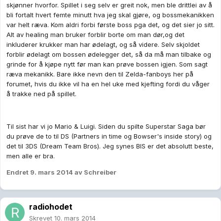
skjønner hvorfor. Spillet i seg selv er greit nok, men ble drittlei av å
bli fortalt hvert femte minutt hva jeg skal gjøre, og bossmekanikken
var helt ræva. Kom aldri forbi første boss pga det, og det sier jo sitt.
Alt av healing man bruker forblir borte om man dør,og det
inkluderer krukker man har ødelagt, og så videre. Selv skjoldet
forblir ødelagt om bossen ødelegger det, så da må man tilbake og
grinde for å kjøpe nytt før man kan prøve bossen igjen. Som sagt
ræva mekanikk. Bare ikke nevn den til Zelda-fanboys her på
forumet, hvis du ikke vil ha en hel uke med kjefting fordi du våger
å trakke ned på spillet.
Til sist har vi jo Mario & Luigi. Siden du spilte Superstar Saga bør
du prøve de to til DS (Partners in time og Bowser's inside story) og
det til 3DS (Dream Team Bros). Jeg synes BIS er det absolutt beste,
men alle er bra.
Endret
9. mars 2014
av Schreiber
radiohodet
Skrevet
10. mars 2014