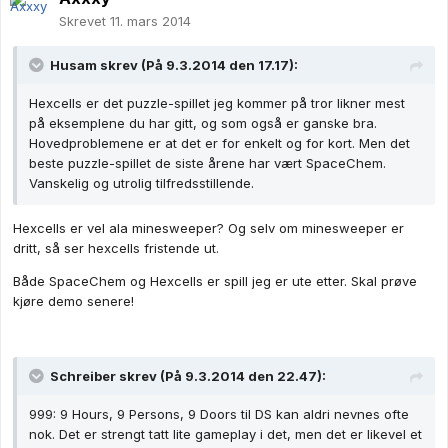
Skrevet
11. mars 2014
Husam skrev (På 9.3.2014 den 17.17):
Hexcells er det puzzle-spillet jeg kommer på tror likner mest
på eksemplene du har gitt, og som også er ganske bra.
Hovedproblemene er at det er for enkelt og for kort. Men det
beste puzzle-spillet de siste årene har vært SpaceChem.
Vanskelig og utrolig tilfredsstillende.
Hexcells er vel ala minesweeper? Og selv om minesweeper er
dritt, så ser hexcells fristende ut.
Både SpaceChem og Hexcells er spill jeg er ute etter. Skal prøve
kjøre demo senere!
Schreiber skrev (På 9.3.2014 den 22.47):
999: 9 Hours, 9 Persons, 9 Doors til DS kan aldri nevnes ofte
nok. Det er strengt tatt lite gameplay i det, men det er likevel et