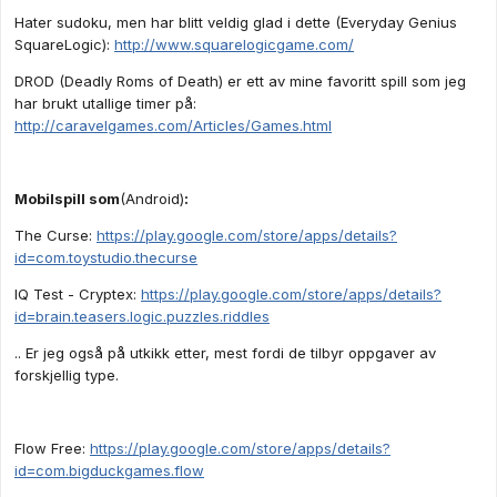
Hater sudoku, men har blitt veldig glad i dette (Everyday Genius
SquareLogic):
http://www.squarelogicgame.com/
DROD (Deadly Roms of Death) er ett av mine favoritt spill som jeg
har brukt utallige timer på:
http://caravelgames.com/Articles/Games.html
Mobilspill som
(Android)
:
The Curse:
https://play.google.com/store/apps/details?
id=com.toystudio.thecurse
IQ Test - Cryptex:
https://play.google.com/store/apps/details?
id=brain.teasers.logic.puzzles.riddles
.. Er jeg også på utkikk etter, mest fordi de tilbyr oppgaver av
forskjellig type.
Flow Free:
https://play.google.com/store/apps/details?
id=com.bigduckgames.flow