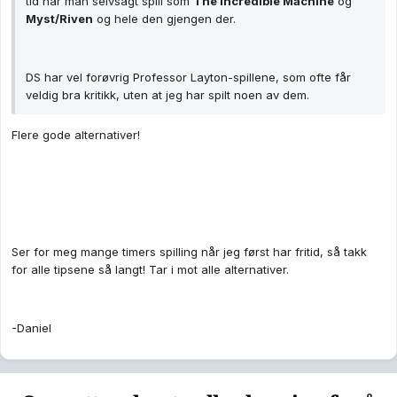
tid har man selvsagt spill som
The Incredible Machine
og
Myst/Riven
og hele den gjengen der.
DS har vel forøvrig Professor Layton-spillene, som ofte får
veldig bra kritikk, uten at jeg har spilt noen av dem.
Flere gode alternativer!
Ser for meg mange timers spilling når jeg først har fritid, så takk
for alle tipsene så langt! Tar i mot alle alternativer.
-Daniel