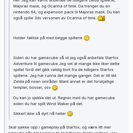
Hei. Jeg kan varmt anbefale de tidligere zelda spillene,
Majoras mask, og Ocarina of time. Da trenger du en
nintendo 64, og expension pack til Majoras mask. Du kan
også spille 3ds versonen av Ocarina of time.
Holder faktisk på med begge spillene
Siden du har gamecube så vil jeg også anbefale Starfox
Adventure til gamecube Jeg vet at mange ikke liker dette
spillet fordi det gikk veldig bort fra de tidligere Starfox
spillene. Jeg har runna det mange ganger. Det er litt likt
Zelda på noen områder. Blant annet er det forskjellige
templer, bosser, osv
Du kan jo sjekke det ut. Regner med du har gamecube
siden du har spilt Wind Waker på det.
Sikkert ikke så dyrt nå heller
Skal sjekke opp i gameplay på Starfox, og være litt mer