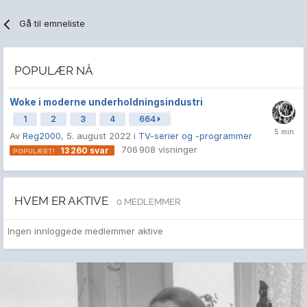
Gå til emneliste
POPULÆR NÅ
Woke i moderne underholdningsindustri
1
2
3
4
664
Av
Reg2000
,
5. august 2022
i
TV-serier og -programmer
706 908
visninger
13 260
svar
HVEM ER AKTIVE
0 MEDLEMMER
Ingen innloggede medlemmer aktive