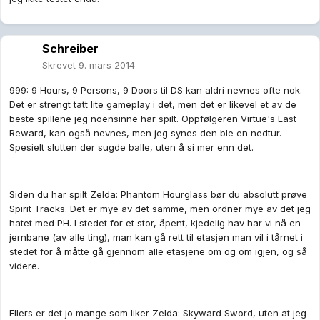
Schreiber
Skrevet
9. mars 2014
999: 9 Hours, 9 Persons, 9 Doors til DS kan aldri nevnes ofte nok.
Det er strengt tatt lite gameplay i det, men det er likevel et av de
beste spillene jeg noensinne har spilt. Oppfølgeren Virtue's Last
Reward, kan også nevnes, men jeg synes den ble en nedtur.
Spesielt slutten der sugde balle, uten å si mer enn det.
Siden du har spilt Zelda: Phantom Hourglass bør du absolutt prøve
Spirit Tracks. Det er mye av det samme, men ordner mye av det jeg
hatet med PH. I stedet for et stor, åpent, kjedelig hav har vi nå en
jernbane (av alle ting), man kan gå rett til etasjen man vil i tårnet i
stedet for å måtte gå gjennom alle etasjene om og om igjen, og så
videre.
Ellers er det jo mange som liker Zelda: Skyward Sword, uten at jeg