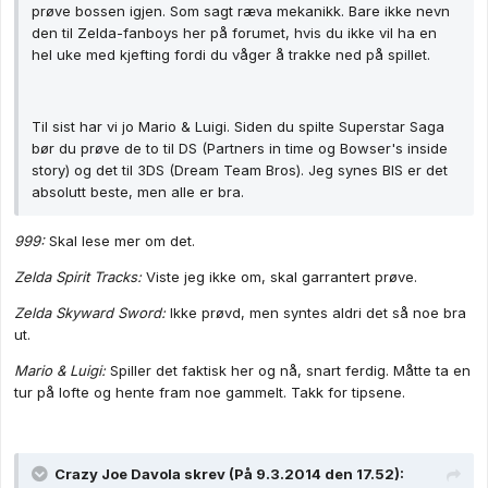
prøve bossen igjen. Som sagt ræva mekanikk. Bare ikke nevn
den til Zelda-fanboys her på forumet, hvis du ikke vil ha en
hel uke med kjefting fordi du våger å trakke ned på spillet.
Til sist har vi jo Mario & Luigi. Siden du spilte Superstar Saga
bør du prøve de to til DS (Partners in time og Bowser's inside
story) og det til 3DS (Dream Team Bros). Jeg synes BIS er det
absolutt beste, men alle er bra.
999:
Skal lese mer om det.
Zelda Spirit Tracks:
Viste jeg ikke om, skal garrantert prøve.
Zelda Skyward Sword:
Ikke prøvd, men syntes aldri det så noe bra
ut.
Mario & Luigi:
Spiller det faktisk her og nå, snart ferdig. Måtte ta en
tur på lofte og hente fram noe gammelt. Takk for tipsene.
Crazy Joe Davola skrev (På 9.3.2014 den 17.52):