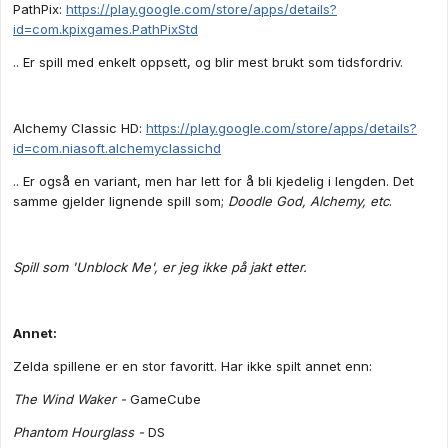
PathPix:
https://play.google.com/store/apps/details?
id=com.kpixgames.PathPixStd
.. Er spill med enkelt oppsett, og blir mest brukt som tidsfordriv.
Alchemy Classic HD:
https://play.google.com/store/apps/details?
id=com.niasoft.alchemyclassichd
.. Er også en variant, men har lett for å bli kjedelig i lengden. Det
samme gjelder lignende spill som;
Doodle God, Alchemy, etc
.
Spill som 'Unblock Me', er jeg ikke på jakt etter.
Annet:
Zelda spillene er en stor favoritt. Har ikke spilt annet enn:
The Wind Waker -
GameCube
Phantom Hourglass -
DS