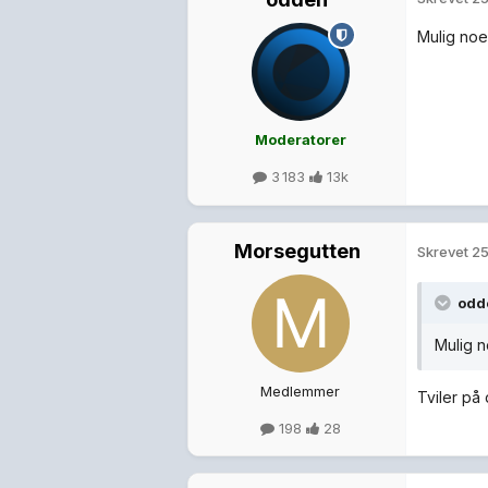
Mulig noe
Moderatorer
3 183
13k
Morsegutten
Skrevet
25
odd
Mulig n
Medlemmer
Tviler på 
198
28