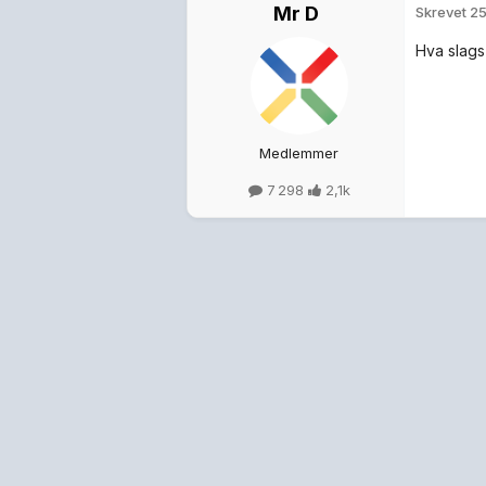
Mr D
Skrevet
25
Hva slags 
Medlemmer
7 298
2,1k