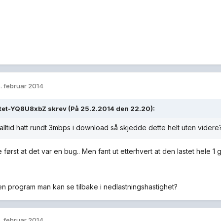
. februar 2014
ttet-YQ8U8xbZ skrev (På 25.2.2014 den 22.20):
alltid hatt rundt 3mbps i download så skjedde dette helt uten videre
 først at det var en bug.. Men fant ut etterhvert at den lastet hele 1
en program man kan se tilbake i nedlastningshastighet?
. februar 2014