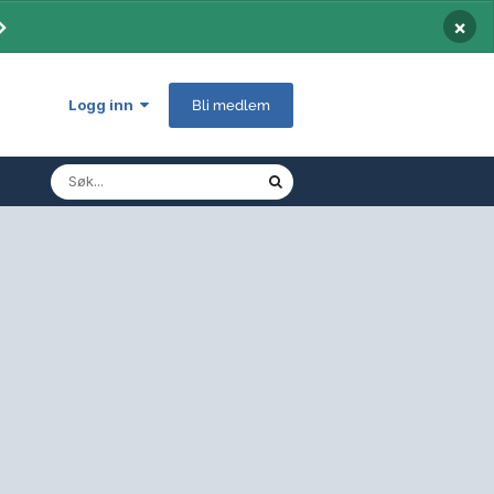
×
Logg inn
Bli medlem