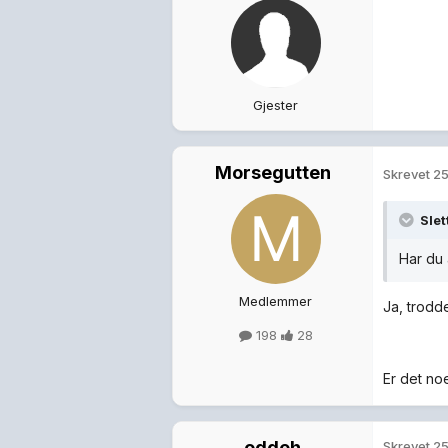
Gjester
Morsegutten
Skrevet
25
Sle
Har du 
Medlemmer
Ja, trodde
198
28
Er det no
oddeh
Skrevet
25