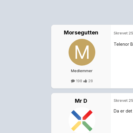
Morsegutten
Skrevet
25
Telenor B
Medlemmer
198
28
Mr D
Skrevet
25
Da er det 