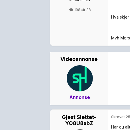
198
28
Hva skjer
Mvh Mors
Videoannonse
Annonse
Gjest Slettet-
Skrevet
25
YQ8U8xbZ
Har du al