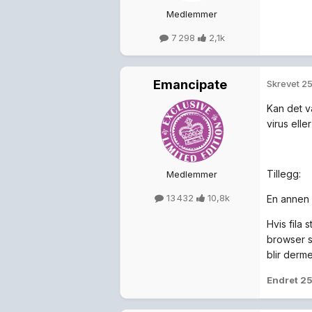
Medlemmer
7 298
2,1k
Emancipate
Skrevet
25
Kan det v
virus ell
Tillegg:
Medlemmer
13 432
10,8k
En annen 
Hvis fila
browser s
blir derme
Endret
25