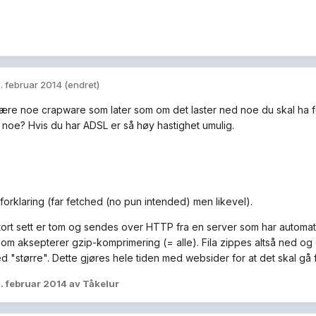
. februar 2014
(endret)
ære noe crapware som later som om det laster ned noe du skal ha fo
er noe? Hvis du har ADSL er så høy hastighet umulig.
forklaring (far fetched (no pun intended) men likevel).
 stort sett er tom og sendes over HTTP fra en server som har automati
om aksepterer gzip-komprimering (= alle). Fila zippes altså ned og 
d "større". Dette gjøres hele tiden med websider for at det skal gå f
. februar 2014
av Tåkelur