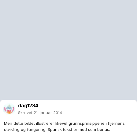
dag1234
Skrevet
21. januar 2014
Men dette bildet illustrerer likevel grunnsprinsippene i hjernens
utvikling og fungering. Spansk tekst er med som bonus.