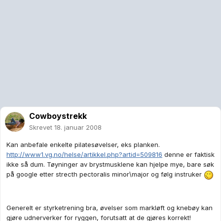
Cowboystrekk
Skrevet
18. januar 2008
Kan anbefale enkelte pilatesøvelser, eks planken.
http://www1.vg.no/helse/artikkel.php?artid=509816
denne er faktisk
ikke så dum. Tøyninger av brystmusklene kan hjelpe mye, bare søk
på google etter strecth pectoralis minor\major og følg instruker
Generelt er styrketrening bra, øvelser som markløft og knebøy kan
gjøre udnerverker for ryggen, forutsatt at de gjøres korrekt!