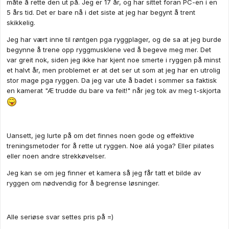
måte å rette den ut på. Jeg er 17 år, og har sittet foran PC-en i en
5 års tid. Det er bare nå i det siste at jeg har begynt å trent
skikkelig.
Jeg har vært inne til røntgen pga ryggplager, og de sa at jeg burde
begynne å trene opp ryggmusklene ved å begeve meg mer. Det
var greit nok, siden jeg ikke har kjent noe smerte i ryggen på minst
et halvt år, men problemet er at det ser ut som at jeg har en utrolig
stor mage pga ryggen. Da jeg var ute å badet i sommer sa faktisk
en kamerat "Æ trudde du bare va feit!" når jeg tok av meg t-skjorta
Uansett, jeg lurte på om det finnes noen gode og effektive
treningsmetoder for å rette ut ryggen. Noe alá yoga? Eller pilates
eller noen andre strekkøvelser.
Jeg kan se om jeg finner et kamera så jeg får tatt et bilde av
ryggen om nødvendig for å begrense løsninger.
Alle seriøse svar settes pris på =)