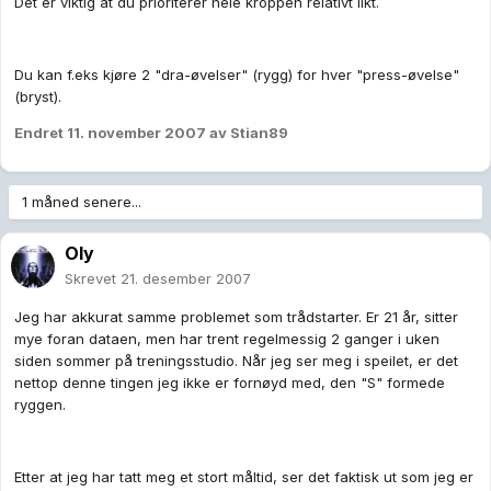
Det er viktig at du prioriterer hele kroppen relativt likt.
Du kan f.eks kjøre 2 "dra-øvelser" (rygg) for hver "press-øvelse"
(bryst).
Endret
11. november 2007
av Stian89
1 måned senere...
Oly
Skrevet
21. desember 2007
Jeg har akkurat samme problemet som trådstarter. Er 21 år, sitter
mye foran dataen, men har trent regelmessig 2 ganger i uken
siden sommer på treningsstudio. Når jeg ser meg i speilet, er det
nettop denne tingen jeg ikke er fornøyd med, den "S" formede
ryggen.
Etter at jeg har tatt meg et stort måltid, ser det faktisk ut som jeg er