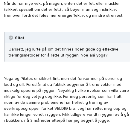
Når du har mye vekt på magen, enten det er fett eller muskler
(sikkert spesielt om det er fett) , så bøyer man seg instinktivt
fremover fordi det føles mer energieffektivt og mindre streniøst.
Sitat
Uansett, jeg lurte på om det finnes noen gode og effektive
treningsmetoder for å rette ut ryggen. Noe alá yoga?
Yoga og Pilates er sikkert fint, men det funker mer på sener og
ledd og dill. Foreslår at du faktisk begynner å trene vekter med
muskelgruppene på ryggen. Nøyaktig hvilke øvelser som ville være
riktige for deg vet jeg dog ikke. For meg personlig som har hatt
noen av de samme problemene har helhetlig trening av
overkroppsgrupper funket VELDIG bra. Jeg har rettet meg opp og
har ikke lenger vondt i ryggen. Fikk tidligere vondt i ryggen av å gå
i butikken, nå 3 måneder etterpå har jeg begynt å jogge.