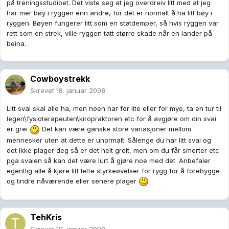
på treningsstudioet. Det viste seg at jeg overdreiv litt med at jeg
har mer bøy i ryggen enn andre, for det er normalt å ha litt bøy i
ryggen. Bøyen fungerer litt som en støtdemper, så hvis ryggen var
rett som en strek, ville ryggen tatt større skade når en lander på
beina.
Cowboystrekk
Skrevet
18. januar 2008
Litt svai skal alle ha, men noen har for lite eller for mye, ta en tur til
legen\fysioterapeuten\kiropraktoren etc for å avgjøre om din svai
er grei
Det kan være ganske store variasjoner mellom
mennesker uten at dette er unormalt. Sålenge du har litt svai og
det ikke plager deg så er det helt greit, men om du får smerter etc
pga svaien så kan det være lurt å gjøre noe med det. Anbefaler
egentlig alle å kjøre litt lette styrkeøvelser for rygg for å forebygge
og lindre nåværende eller senere plager
TehKris