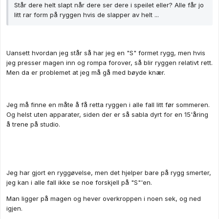
Står dere helt slapt når dere ser dere i speilet eller? Alle får jo
litt rar form på ryggen hvis de slapper av helt ...
Uansett hvordan jeg står så har jeg en "S" formet rygg, men hvis
jeg presser magen inn og rompa forover, så blir ryggen relativt rett.
Men da er problemet at jeg må gå med bøyde knær.
Jeg må finne en måte å få retta ryggen i alle fall litt før sommeren.
Og helst uten apparater, siden der er så sabla dyrt for en 15'åring
å trene på studio.
Jeg har gjort en ryggøvelse, men det hjelper bare på rygg smerter,
jeg kan i alle fall ikke se noe forskjell på "S"'en.
Man ligger på magen og hever overkroppen i noen sek, og ned
igjen.