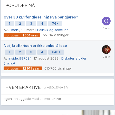
POPULÆR NÅ
Over 30 kr/l for diesel nå! Hva bør gjøres?
1
2
3
4
76
Av
Simen1
,
19. mars
i
Politikk og samfunn
55 614
visninger
1 501
svar
Nei, kraftkrisen er ikke enkel å løse
1
2
3
4
646
Av
inside_997084
,
17. august 2022
i
Diskuter artikler
(Tu.no)
610 766
visninger
12 911
svar
HVEM ER AKTIVE
0 MEDLEMMER
Ingen innloggede medlemmer aktive