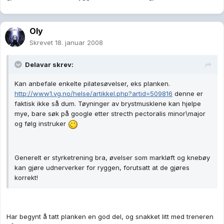
Oly
Skrevet
18. januar 2008
Delavar skrev:
Kan anbefale enkelte pilatesøvelser, eks planken.
http://www1.vg.no/helse/artikkel.php?artid=509816
denne er
faktisk ikke så dum. Tøyninger av brystmusklene kan hjelpe
mye, bare søk på google etter strecth pectoralis minor\major
og følg instruker
Generelt er styrketrening bra, øvelser som markløft og knebøy
kan gjøre udnerverker for ryggen, forutsatt at de gjøres
korrekt!
Har begynt å tatt planken en god del, og snakket litt med treneren