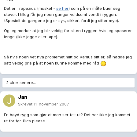
Det er Trapezius (muskel -
se her
) som på en måte buer seg
utover. I tilleg får jeg noen ganger voldsomt vondt i ryggen.
(Spesielt de gangene jeg er syk, sikkert fordi jeg sitter mye).
Og jeg merker at jeg blir veldig for sliten i ryggen hvis jeg spaserer
lenge (ikke jogge eller løpe).
Så hvis noen vet hva problemet mitt og Kanius sitt er, så hadde jeg
satt veldig pris på at noen kunne komme med råd
2 uker senere...
Jan
Skrevet
11. november 2007
En bøyd rygg som gjør at man ser feit ut? Det har ikke jeg kommet
ut for før. Pics please.