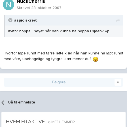
NuckChorris
Skrevet
28. oktober 2007
aspic skrev:
Kvifor hoppe i høyet når han kunne ha hoppa i sjøen? =p
Hvorfor løpe rundt med tørre lette klær når han kunne ha løpt rundt
med våte, ubehagelige og tyngre klær mener du?
Følgere
0
Gå til emneliste
HVEM ER AKTIVE
0 MEDLEMMER