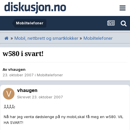
Mobiltelefoner
»
Mobil, nettbrett og smartklokker
»
Mobiltelefoner
w580 i svart!
Av
vhaugen
23. oktober 2007
i
Mobiltelefoner
vhaugen
Skrevet
23. oktober 2007
ÅÅÅÅ!
Nå har jeg venta dødslenge på ny mobil,skal få meg en w580. VIL
HA SVART!