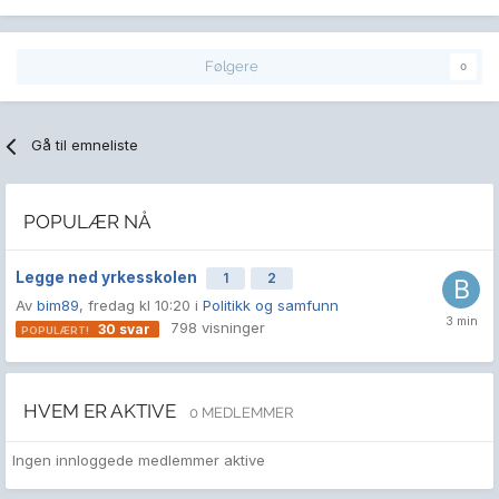
Følgere
0
Gå til emneliste
POPULÆR NÅ
Legge ned yrkesskolen
1
2
Av
bim89
,
fredag kl 10:20
i
Politikk og samfunn
798
visninger
30
svar
HVEM ER AKTIVE
0 MEDLEMMER
Ingen innloggede medlemmer aktive