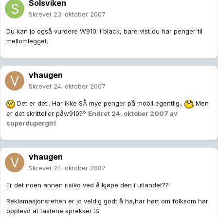
Solsviken
Skrevet
23. oktober 2007
Du kan jo også vurdere W910i i black, bare vist du har penger til
mellomlegget.
vhaugen
Skrevet
24. oktober 2007
Det er det.. Har ikke SÅ mye penger på mobil,egentlig..
Men
er det skritteller påw910??
Endret
24. oktober 2007
av
superdupergirl
vhaugen
Skrevet
24. oktober 2007
Er det noen annen risiko ved å kjøpe den i utlandet??
Reklamasjonsretten er jo veldig godt å ha,har hørt om folksom har
opplevd at tastene sprekker :S