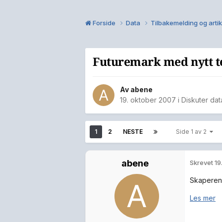
Forside
Data
Tilbakemelding og arti
Futuremark med nytt 
Av
abene
19. oktober 2007
i
Diskuter dat
1
2
NESTE
Side 1 av 2
abene
Skrevet
19
Skaperen 
Les mer