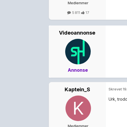
Medlemmer
5 811
17
Videoannonse
Annonse
Kaptein_S
Skrevet
19
Urk, trod
Medlemmer