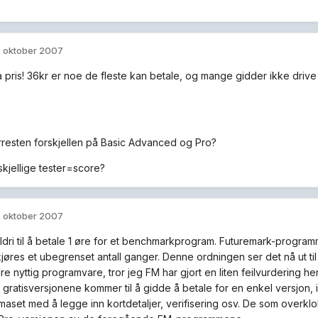
. oktober 2007
a pris! 36kr er noe de fleste kan betale, og mange gidder ikke drive
rresten forskjellen på Basic Advanced og Pro?
skjellige tester=score?
. oktober 2007
dri til å betale 1 øre for et benchmarkprogram. Futuremark-programmen
øres et ubegrenset antall ganger. Denne ordningen ser det nå ut til å
re nyttig programvare, tror jeg FM har gjort en liten feilvurdering he
d gratisversjonene kommer til å gidde å betale for en enkel versjon, 
aset med å legge inn kortdetaljer, verifisering osv. De som over