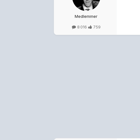
Medlemmer
8 016
759