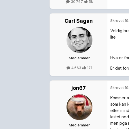
30 767
5k
Carl Sagan
Skrevet
19
Veldig br
lite.
Hva er fo
Medlemmer
4 663
171
Er det for
jon67
Skrevet
19
Kommer al
som kan kj
etter mind
lastet ne
men pga m
Medlemmer