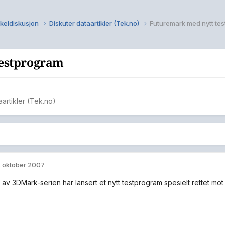
kkeldiskusjon
Diskuter dataartikler (Tek.no)
Futuremark med nytt te
testprogram
aartikler (Tek.no)
. oktober 2007
av 3DMark-serien har lansert et nytt testprogram spesielt rettet mo