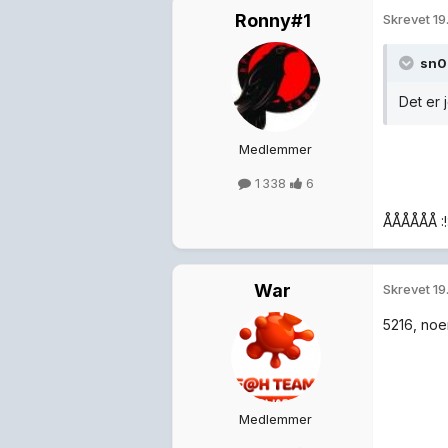
Ronny#1
Skrevet
19
sn0
Det er 
Medlemmer
1 338
6
ÅÅÅÅÅÅ :!
War
Skrevet
19
5216, noe
Medlemmer