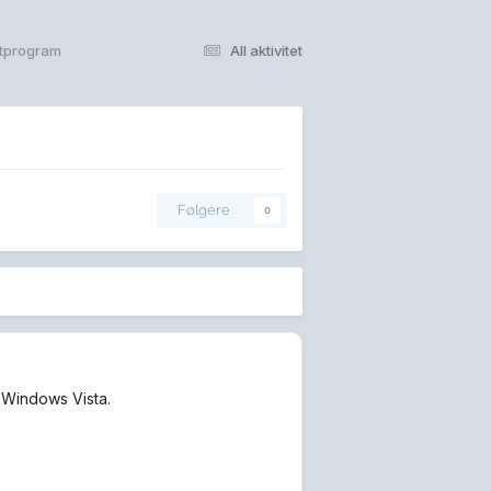
stprogram
All aktivitet
Følgere
0
t Windows Vista.