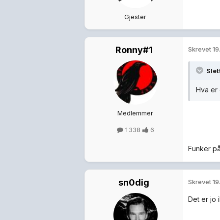
Gjester
Ronny#1
Skrevet
19
Sle
Hva er
Medlemmer
1 338
6
Funker på
sn0dig
Skrevet
19
Det er jo