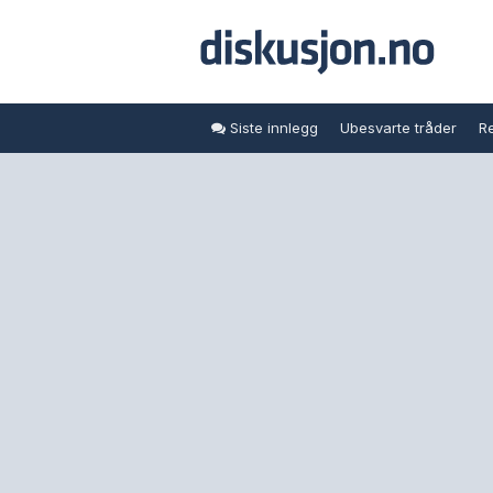
Siste innlegg
Ubesvarte tråder
Re