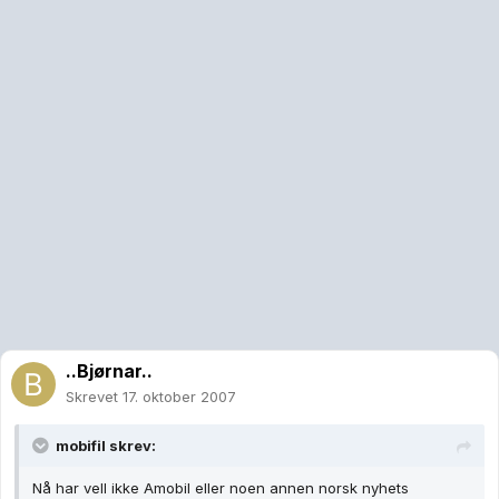
..Bjørnar..
Skrevet
17. oktober 2007
mobifil skrev:
Nå har vell ikke Amobil eller noen annen norsk nyhets