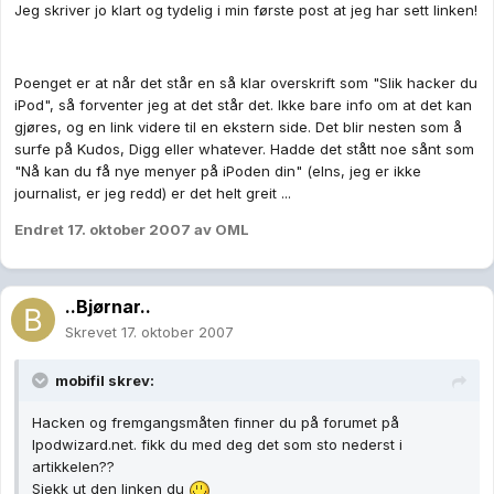
Jeg skriver jo klart og tydelig i min første post at jeg har sett linken!
Poenget er at når det står en så klar overskrift som "Slik hacker du
iPod", så forventer jeg at det står det. Ikke bare info om at det kan
gjøres, og en link videre til en ekstern side. Det blir nesten som å
surfe på Kudos, Digg eller whatever. Hadde det stått noe sånt som
"Nå kan du få nye menyer på iPoden din" (elns, jeg er ikke
journalist, er jeg redd) er det helt greit ...
Endret
17. oktober 2007
av OML
..Bjørnar..
Skrevet
17. oktober 2007
mobifil skrev:
Hacken og fremgangsmåten finner du på forumet på
Ipodwizard.net. fikk du med deg det som sto nederst i
artikkelen??
Sjekk ut den linken du