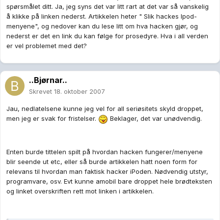
spørsmålet ditt. Ja, jeg syns det var litt rart at det var så vanskelig
å klikke på linken nederst. Artikkelen heter " Slik hackes Ipod-
menyene", og nedover kan du lese litt om hva hacken gjør, og
nederst er det en link du kan følge for prosedyre. Hva i all verden
er vel problemet med det?
..Bjørnar..
Skrevet
18. oktober 2007
Jau, nedlatelsene kunne jeg vel for all seriøsitets skyld droppet,
men jeg er svak for fristelser.
Beklager, det var unødvendig.
Enten burde tittelen spilt på hvordan hacken fungerer/menyene
blir seende ut etc, eller så burde artikkelen hatt noen form for
relevans til hvordan man faktisk hacker iPoden. Nødvendig utstyr,
programvare, osv. Evt kunne amobil bare droppet hele brødteksten
og linket overskriften rett mot linken i artikkelen.