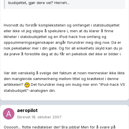
budsjettet, gjør dere vel? Herreh...
Hvorvidt du forstår kompleksiteten og omfanget i statsbudsjettet
eller ikke vil jeg slippe å spekulere i, men at du klarer å finne
likheter i statsbudsjettet og en iPod-hack hva omfang og
oppsummeringsegenskaper angår forundrer meg dog noe. Da er
nok pekebøker mer i din gate. Og for all enkelhets skyld kan du jo
da prøve å forestille deg at du får en pekebok det ikke er bilder i.
Var det vanskelig å svelge det faktum at noen mennesker ikke likte
den manglende sammenheng mellom tittel og brødtekst i denne
artikkelen?
Det forundrer meg om mulig mer enn "iPod-hack VS
statsbudsjett"-analogien din.
aeropilot
Skrevet
18. oktober 2007
Oooooh... flotte nedlatelser der! Bra jobba! Men for å svare på