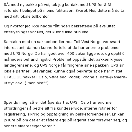
SÅ; med ny pakke på vei, tok jeg kontakt med UPS for å få
refundert beløpet på moms fakturaen. Svaret; Nei, dette må du ta
med ditt lokale tollkontor.
Og hvorfor jeg ikke hadde fått noen bekreftelse på avsluttet
etterlysningssak? Nei, det kunne ikke hun vite...
Samtalen med en saksbehandler hos Toll Vest Norge var svært
interessant, da hun kunne fortelle at de har enorme problemer
med UPS Norge. De har godt over 400 saker liggende, og opptil 6
måneders behandlingstid! Problemet oppstår idet pakken krysser
landegrensene, og UPS Norge får fingrene sine i pakken. UPS sin
lokale partner i Stavanger, kunne også bekrefte at de har mistet
UTALLIGE pakker i Oslo, være seg iPoder, iPhone's, data-/kamera-
utstyr osv.. (..men sko??)
Spør du meg, så er det åpenbart at UPS i Oslo har enorme
utfordringer i å bedre alt fra kundeservice, interne rutiner for
registrering, sikring og oppfølgning av pakkeforsendelser. En kan
jo lure på om det er et råttent egg på lageret som forsyner seg, og
senere videreselger varer..?