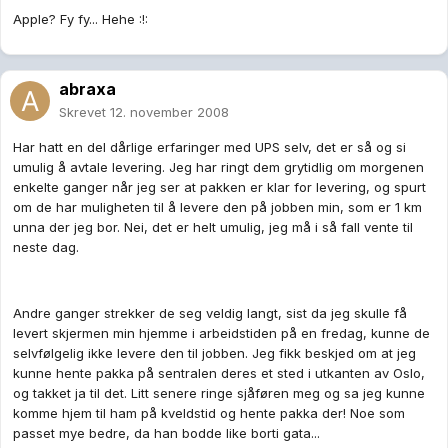
Apple? Fy fy... Hehe :!:
abraxa
Skrevet
12. november 2008
Har hatt en del dårlige erfaringer med UPS selv, det er så og si
umulig å avtale levering. Jeg har ringt dem grytidlig om morgenen
enkelte ganger når jeg ser at pakken er klar for levering, og spurt
om de har muligheten til å levere den på jobben min, som er 1 km
unna der jeg bor. Nei, det er helt umulig, jeg må i så fall vente til
neste dag.
Andre ganger strekker de seg veldig langt, sist da jeg skulle få
levert skjermen min hjemme i arbeidstiden på en fredag, kunne de
selvfølgelig ikke levere den til jobben. Jeg fikk beskjed om at jeg
kunne hente pakka på sentralen deres et sted i utkanten av Oslo,
og takket ja til det. Litt senere ringe sjåføren meg og sa jeg kunne
komme hjem til ham på kveldstid og hente pakka der! Noe som
passet mye bedre, da han bodde like borti gata...