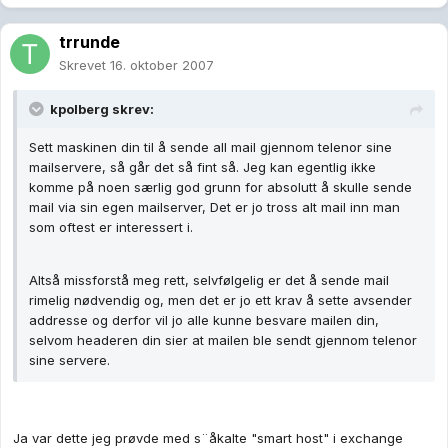
trrunde
Skrevet
16. oktober 2007
kpolberg skrev:
Sett maskinen din til å sende all mail gjennom telenor sine
mailservere, så går det så fint så. Jeg kan egentlig ikke
komme på noen særlig god grunn for absolutt å skulle sende
mail via sin egen mailserver, Det er jo tross alt mail inn man
som oftest er interessert i.
Altså missforstå meg rett, selvfølgelig er det å sende mail
rimelig nødvendig og, men det er jo ett krav å sette avsender
addresse og derfor vil jo alle kunne besvare mailen din,
selvom headeren din sier at mailen ble sendt gjennom telenor
sine servere.
Ja var dette jeg prøvde med s¨åkalte "smart host" i exchange