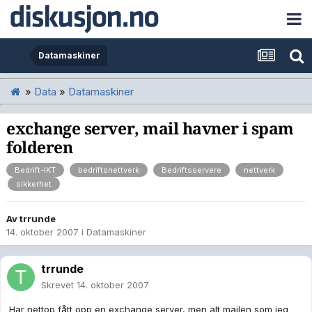
Datamaskiner
»
Data
»
Datamaskiner
exchange server, mail havner i spam
folderen
Bedrift-IKT
bedriftsnettverk
Bedriftsservere
nettverk
sikkerhet
Av
trrunde
14. oktober 2007
i
Datamaskiner
trrunde
Skrevet
14. oktober 2007
Har nettop fått opp en exchange server, men alt mailen som jeg