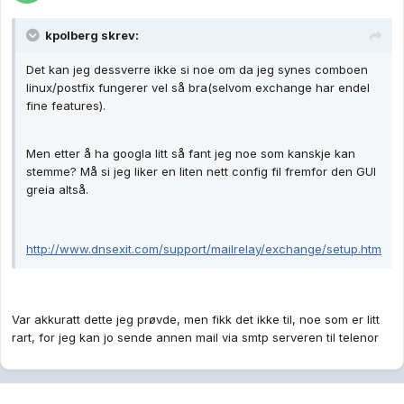
kpolberg skrev:
Det kan jeg dessverre ikke si noe om da jeg synes comboen
linux/postfix fungerer vel så bra(selvom exchange har endel
fine features).
Men etter å ha googla litt så fant jeg noe som kanskje kan
stemme? Må si jeg liker en liten nett config fil fremfor den GUI
greia altså.
http://www.dnsexit.com/support/mailrelay/exchange/setup.htm
Var akkuratt dette jeg prøvde, men fikk det ikke til, noe som er litt
rart, for jeg kan jo sende annen mail via smtp serveren til telenor