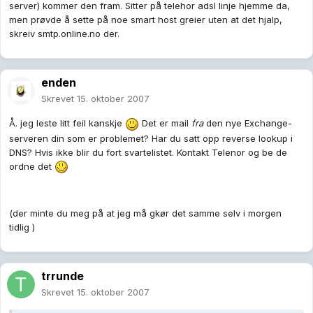
server) kommer den fram. Sitter på telehor adsl linje hjemme da,
men prøvde å sette på noe smart host greier uten at det hjalp,
skreiv smtp.online.no der.
enden
Skrevet
15. oktober 2007
Å. jeg leste litt feil kanskje
Det er mail
fra
den nye Exchange-
serveren din som er problemet? Har du satt opp reverse lookup i
DNS? Hvis ikke blir du fort svartelistet. Kontakt Telenor og be de
ordne det
(der minte du meg på at jeg må gkør det samme selv i morgen
tidlig )
trrunde
Skrevet
15. oktober 2007