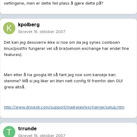
settingene, men er dette feil plass å gjøre dette på?
kpolberg
Skrevet
16. oktober 2007
Det kan jeg dessverre ikke si noe om da jeg synes comboen
linux/postfix fungerer vel så bra(selvom exchange har endel fine
features).
Men etter å ha googla litt så fant jeg noe som kanskje kan
stemme? Må si jeg liker en liten nett config fil fremfor den GUI
greia altså.
http://www.dnsexit.com/support/mailrelay/exchange/setup.htm
trrunde
Skrevet
16. oktober 2007