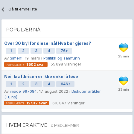
Gå til emneliste
POPULÆR NÅ
Over 30 kr/l for diesel nå! Hva bør gjøres?
1
2
3
4
76
Av
Simen1
,
19. mars
i
Politikk og samfunn
55 698
visninger
1 502
svar
Nei, kraftkrisen er ikke enkel å løse
1
2
3
4
646
Av
inside_997084
,
17. august 2022
i
Diskuter artikler
(Tu.no)
610 847
visninger
12 912
svar
HVEM ER AKTIVE
0 MEDLEMMER