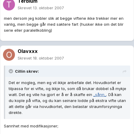
Terbium
Skrevet
13. oktober 2007
men dersom jeg kobler slik at begge viftene ikke trekker mer en
vanlig, men begge går med saktere fart (husker ikke om det blir
serie eller paralellkobling)
Olavxxx
Skrevet
18. oktober 2007
Cillin skrev:
Det er mogleg, men eg vil ikkje anbefale det. Hovudkortet er
tilpassa for ei vifte, og ikkje to, som då brukar dobbel så mykje
watt. Det eg ville ha gjort er å er å skaffe ein
_sånn_
. Då kan
du kople på vifta, og du kan seinare lodde på ekstra vifte utan
att dette går via hovudkortet, den belastar straumforsyninga
direkte.
Sannhet med modifikasjoner;