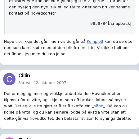
eksistrenede kabinettvifte (som jeg ikke vil fjerne til fordel for
den nye)og den nye. slik at jeg får to vifter som bruker samme
kontakt på hovedkortet?
9656784[/snapback]
Nope tror ikkje det går ..men vis du går på
Komplett
kan du se etter
noe som kan skjøte med at den blir fra en til to. Vet ikkje helt om
det finnes jeg men du kan jo se...
Cillin
Skrevet
12. oktober 2007
Det er mogleg, men eg vil ikkje anbefale det. Hovudkortet er
tilpassa for ei vifte, og ikkje to, som då brukar dobbel så mykje
watt. Det eg ville ha gjort er å er å skaffe ein
_sånn_
. Då kan du
kople på vifta, og du kan seinare lodde på ekstra vifte utan att
dette går via hovudkortet, den belastar straumforsyninga direkte.