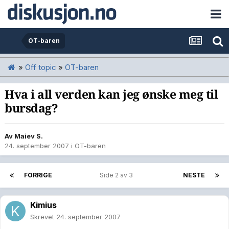
OT-baren
»
Off topic
»
OT-baren
Hva i all verden kan jeg ønske meg til
bursdag?
Av
Maiev S.
24. september 2007
i
OT-baren
FORRIGE
Side 2 av 3
NESTE
Kimius
Skrevet
24. september 2007