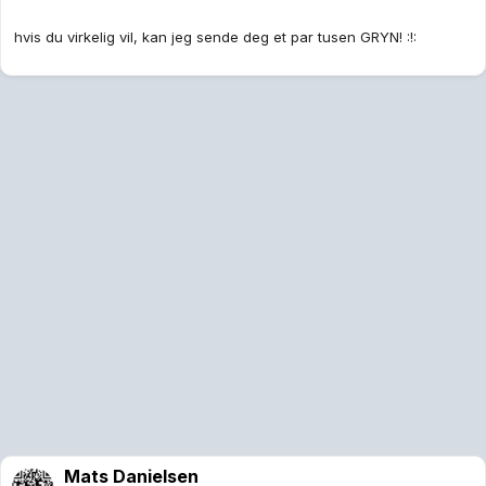
hvis du virkelig vil, kan jeg sende deg et par tusen GRYN! :!:
Mats Danielsen