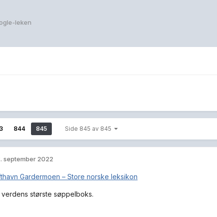
ogle-leken
3
844
845
Side 845 av 845
. september 2022
e verdens største søppelboks.