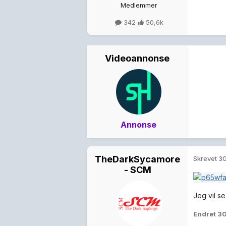
Medlemmer
342
50,6k
Videoannonse
Annonse
TheDarkSycamore
Skrevet
30
- SCM
Jeg vil s
Endret
30