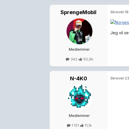
Jeg vil se
4 uker sener