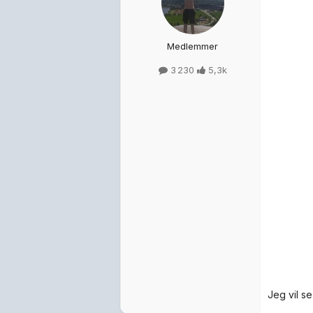
SprengeMobil
Skrevet
18
Jeg vil se
Medlemmer
342
50,6k
N-4K0
Skrevet
23
Medlemmer
1 151
11,1k