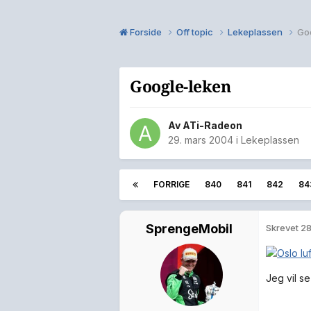
Forside
Off topic
Lekeplassen
Go
Google-leken
Av
ATi-Radeon
29. mars 2004
i
Lekeplassen
FORRIGE
840
841
842
84
SprengeMobil
Skrevet
28
Jeg vil s