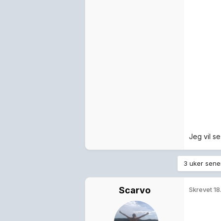
Medlemmer
3 230
5,3k
Jeg vil s