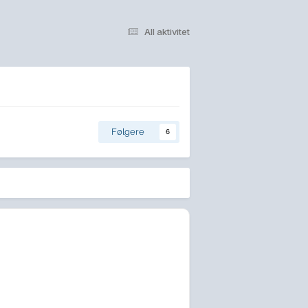
All aktivitet
Følgere
6