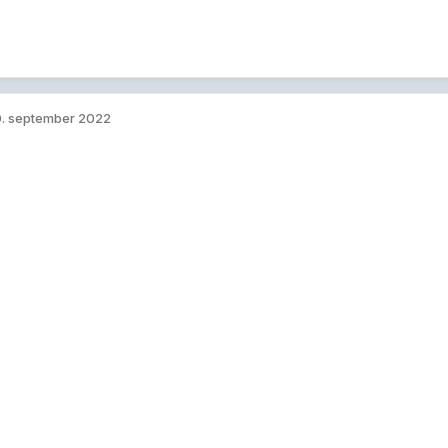
. september 2022
e Utakt-programlederne Per Øystein Kvindesland og Bjørn Olav Skjæ
e...
. oktober 2022