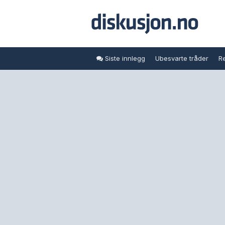
Siste innlegg
Ubesvarte tråder
Re