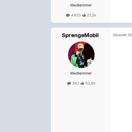
Medlemmer
4 655
21,2k
SprengeMobil
Skrevet
30
Jeg vil s
Medlemmer
342
50,6k
3 uker sener
Scarvo
Skrevet
18