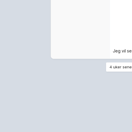
Scarvo
Skrevet
17
Medlemmer
3 230
5,3k