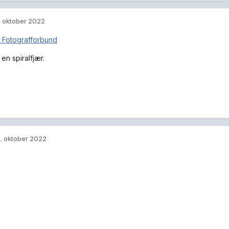
 en hest som ser ut som den storflirer.
e...