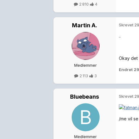
2 810
4
Martin A.
Skrevet
29
..
Okay det 
Medlemmer
Endret
29
2 113
3
Bluebeans
Skrevet
29
/me vil s
Medlemmer