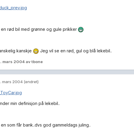
e en rød bil med grønne og gule prikker
 vanskelig kanskje
Jeg vil se en rød, gul og blå lekebil..
. mars 2004
av tbone
. mars 2004
(endret)
der min definisjon på lekebil..
e en som får bank..dvs god gammeldags juling..