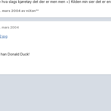
e hva slags kjøretøy det der er men men =) Kilden min sier det er e
. mars 2004
av niXon^^
. mars 2004
e han Donald Duck!