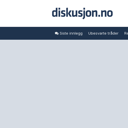
Siste innlegg
Ubesvarte tråder
Re