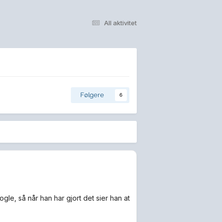
All aktivitet
Følgere
6
oogle, så når han har gjort det sier han at