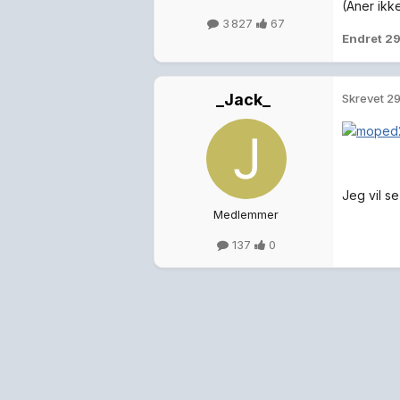
(Aner ikk
3 827
67
Endret
29
_Jack_
Skrevet
29
Jeg vil s
Medlemmer
137
0