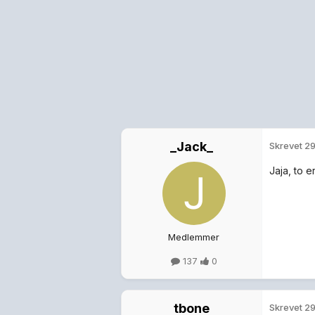
_Jack_
Skrevet
29
Jaja, to 
Medlemmer
137
0
tbone
Skrevet
29