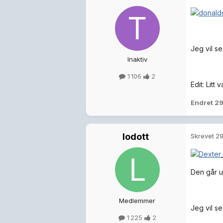
Jeg vil s
Inaktiv
1 106
2
Edit: Litt
Endret
29
lodott
Skrevet
29
Den går un
Medlemmer
Jeg vil s
1 225
2