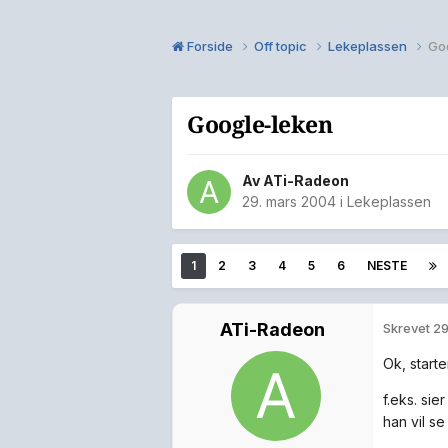
Forside
Off topic
Lekeplassen
Go
Google-leken
Av
ATi-Radeon
29. mars 2004
i
Lekeplassen
1
2
3
4
5
6
NESTE
ATi-Radeon
Skrevet
29
Ok, start
f.eks. sie
han vil se