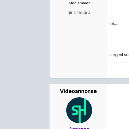
Medlemmer
2 810
4
ok...
Jeg vil s
Videoannonse