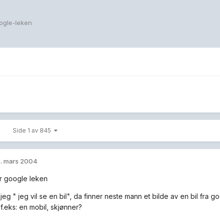
ogle-leken
Side 1 av 845
. mars 2004
er google leken
r jeg " jeg vil se en bil", da finner neste mann et bilde av en bil fra g
 f.eks: en mobil, skjønner?