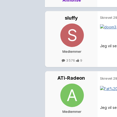
Annonse
sluffy
Skrevet
29
Jeg vil se
Medlemmer
3 576
9
ATi-Radeon
Skrevet
29
Jeg vil s
Medlemmer