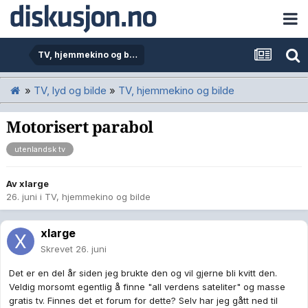
TV, hjemmekino og bilde
»
TV, lyd og bilde
»
TV, hjemmekino og bilde
Motorisert parabol
utenlandsk tv
Av
xlarge
26. juni
i
TV, hjemmekino og bilde
xlarge
Skrevet
26. juni
Det er en del år siden jeg brukte den og vil gjerne bli kvitt den.
Veldig morsomt egentlig å finne "all verdens sateliter" og masse
gratis tv. Finnes det et forum for dette? Selv har jeg gått ned til