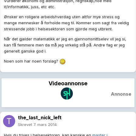
Vurderer økonomi og administrasjon, regnskap,noe med
it/informatikk, juss, etc etc.
Ønsker en roligere arbeidshverdag uten altfor mye stress og
mange mennesker å forholde meg til. Kommer som sagt fra veldig
stressende jobb i helsesektoren som gjorde meg utbrent.
Når det gjelder matematikk er jeg en gjennomsnittselev vil jeg si,
kan få femmere men da må jeg virkelig stå på. Andre fag er jeg
generelt ganske god i.
Noen som har noen forslag?
Videoannonse
Annonse
the_last_nick_left
Skrevet
7. mars 2014
Hvis du trives i helsesektoren, kan kanskje en
master i