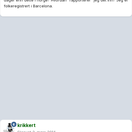
dager enn dette i norge? Hvordan "rapporterer" jeg det inn? Jeg er
folkeregistrert i Barcelona.
krikkert