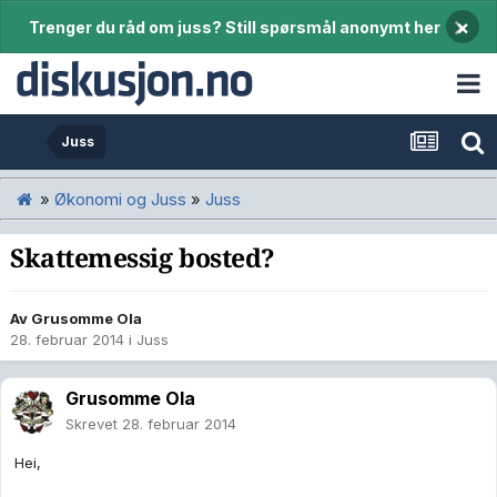
×
Trenger du råd om juss? Still spørsmål anonymt her
Juss
»
Økonomi og Juss
»
Juss
Skattemessig bosted?
Av
Grusomme Ola
28. februar 2014
i
Juss
Grusomme Ola
Skrevet
28. februar 2014
Hei,