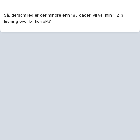
Så, dersom jeg er der mindre enn 183 dager, vil vel min 1-2-3-
løsning over bli korrekt?