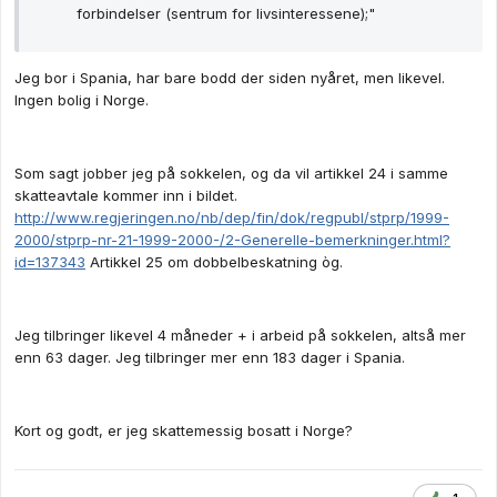
forbindelser (sentrum for livsinteressene);"
Jeg bor i Spania, har bare bodd der siden nyåret, men likevel.
Ingen bolig i Norge.
Som sagt jobber jeg på sokkelen, og da vil artikkel 24 i samme
skatteavtale kommer inn i bildet.
http://www.regjeringen.no/nb/dep/fin/dok/regpubl/stprp/1999-
2000/stprp-nr-21-1999-2000-/2-Generelle-bemerkninger.html?
id=137343
Artikkel 25 om dobbelbeskatning òg.
Jeg tilbringer likevel 4 måneder + i arbeid på sokkelen, altså mer
enn 63 dager. Jeg tilbringer mer enn 183 dager i Spania.
Kort og godt, er jeg skattemessig bosatt i Norge?