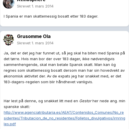
Skrevet
1. mars 2014
I Spania er man skattemessig bosatt etter 183 dager.
Grusomme Ola
Skrevet
1. mars 2014
Ja, det er det jeg har funnet ut, så jeg skal ha biten med Spania på
det tørre. Hvis man bor der over 183 dager, ikke nødvendigvis
sammenhengende, skal man betale Spansk skatt. Man kan òg
regnes som skattemessig bosatt dersom man har sin hovedvekt av
økonomisk aktivitet der. Av de expats jeg har snakket med, er det
183-dagers-regelen som blir håndhevet vanligvis.
Har lest på denne, og snakket litt med en
Gestor
her nede ang. min
spanske skatt
:
http://www.agenciatributaria.es/AEAT/Contenidos_Comunes/No_re
sidentes/Tributacion_de_no_residentes/Folletos_divulgativos/irnring
les.pdf