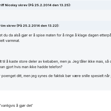
iff Nicolay skrev (På 25.2.2014 den 13.25):
riim skrev (På 25.2.2014 den 13.22):
t du da alså gjør er å spise maten for å ringe å klage dagen etterp
ielt varmmat.
t til å kaste store deler av kebaben, men ja. Jeg tåler ikke mais, så
man gjort hvis man ikke hadde telefon?
 poenget ditt, men jeg synes de faktisk bør være snille spesielt når 
'vanligvis å gjør det'