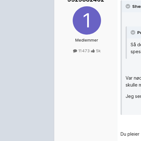
Sher
P
Medlemmer
Så de
11 473
5k
spes
Var nød
skulle 
Jeg ser
Du pleier 