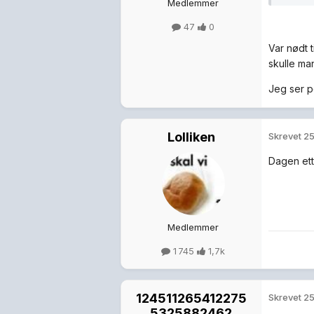
Medlemmer
47
0
Var nødt t
skulle ma
Jeg ser p
Lolliken
Skrevet
25
Dagen ett
Medlemmer
1 745
1,7k
124511265412275
Skrevet
25
5325882462