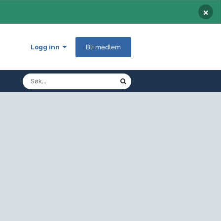
×
Logg inn
Bli medlem