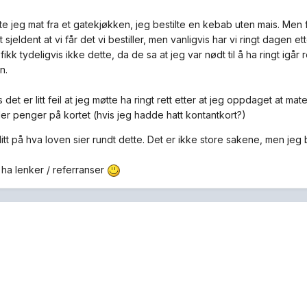
lte jeg mat fra et gatekjøkken, jeg bestilte en kebab uten mais. Men
t sjeldent at vi får det vi bestiller, men vanligvis har vi ringt dagen et
ikk tydeligvis ikke dette, da de sa at jeg var nødt til å ha ringt igår re
n.
det er litt feil at jeg møtte ha ringt rett etter at jeg oppdaget at mat
ller penger på kortet (hvis jeg hadde hatt kontantkort?)
litt på hva loven sier rundt dette. Det er ikke store sakene, men jeg ble
 ha lenker / referranser