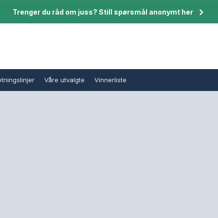
Trenger du råd om juss? Still spørsmål anonymt her
tningslinjer
Våre utvalgte
Vinnerliste