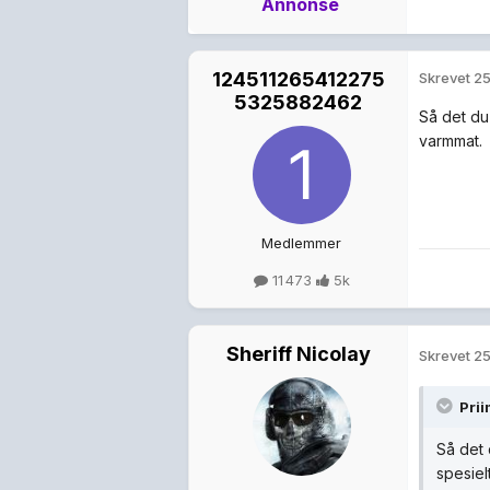
Annonse
124511265412275
Skrevet
25
5325882462
Så det du
varmmat.
Medlemmer
11 473
5k
Sheriff Nicolay
Skrevet
25
Prii
Så det 
spesiel