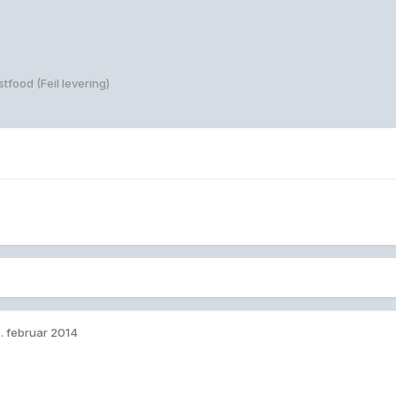
stfood (Feil levering)
. februar 2014