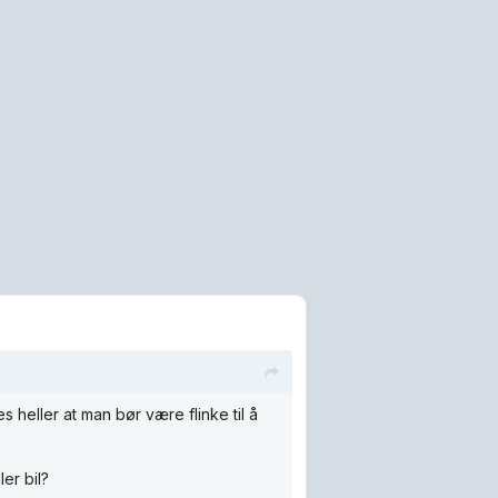
nes heller at man bør være flinke til å
er bil?