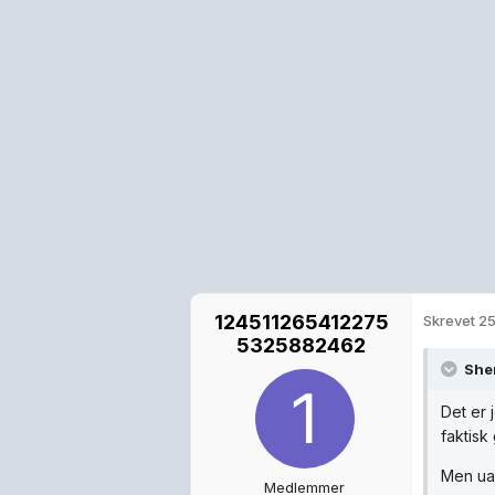
124511265412275
Skrevet
25
5325882462
Sher
Det er j
faktisk
Men uan
Medlemmer