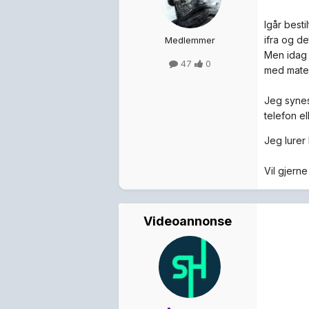
Igår besti
ifra og de
Medlemmer
Men idag f
47
0
med mate
Jeg synes 
telefon e
Jeg lurer 
Vil gjerne
Videoannonse