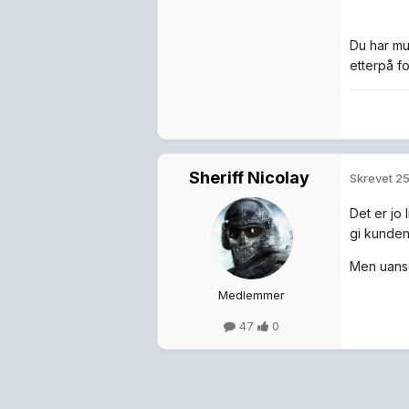
Du har mu
etterpå fo
Sheriff Nicolay
Skrevet
25
Det er jo 
gi kunden
Men uanset
Medlemmer
47
0