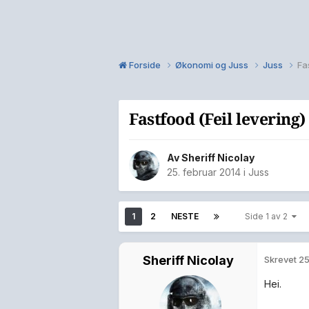
Forside
Økonomi og Juss
Juss
Fa
Fastfood (Feil levering)
Av
Sheriff Nicolay
25. februar 2014
i
Juss
1
2
NESTE
Side 1 av 2
Sheriff Nicolay
Skrevet
25
Hei.