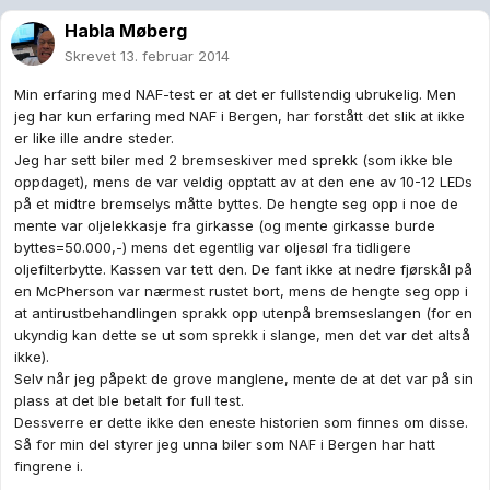
Habla Møberg
Skrevet
13. februar 2014
Min erfaring med NAF-test er at det er fullstendig ubrukelig. Men
jeg har kun erfaring med NAF i Bergen, har forstått det slik at ikke
er like ille andre steder.
Jeg har sett biler med 2 bremseskiver med sprekk (som ikke ble
oppdaget), mens de var veldig opptatt av at den ene av 10-12 LEDs
på et midtre bremselys måtte byttes. De hengte seg opp i noe de
mente var oljelekkasje fra girkasse (og mente girkasse burde
byttes=50.000,-) mens det egentlig var oljesøl fra tidligere
oljefilterbytte. Kassen var tett den. De fant ikke at nedre fjørskål på
en McPherson var nærmest rustet bort, mens de hengte seg opp i
at antirustbehandlingen sprakk opp utenpå bremseslangen (for en
ukyndig kan dette se ut som sprekk i slange, men det var det altså
ikke).
Selv når jeg påpekt de grove manglene, mente de at det var på sin
plass at det ble betalt for full test.
Dessverre er dette ikke den eneste historien som finnes om disse.
Så for min del styrer jeg unna biler som NAF i Bergen har hatt
fingrene i.