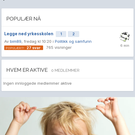
POPULÆR NÅ
Legge ned yrkesskolen
1
2
Av
bim89
,
fredag kl 10:20
i
Politikk og samfunn
765
visninger
27
svar
HVEM ER AKTIVE
0 MEDLEMMER
Ingen innloggede medlemmer aktive