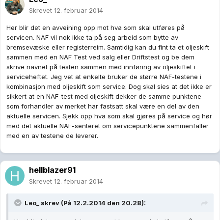
Skrevet
12. februar 2014
Her blir det en avveining opp mot hva som skal utføres på
servicen. NAF vil nok ikke ta på seg arbeid som bytte av
bremsevæske eller registerreim. Samtidig kan du fint ta et oljeskift
sammen med en NAF Test ved salg eller Driftstest og be dem
skrive navnet på testen sammen med innføring av oljeskiftet i
serviceheftet. Jeg vet at enkelte bruker de større NAF-testene i
kombinasjon med oljeskift som service. Dog skal sies at det ikke er
sikkert at en NAF-test med oljeskift dekker de samme punktene
som forhandler av merket har fastsatt skal være en del av den
aktuelle servicen. Sjekk opp hva som skal gjøres på service og hør
med det aktuelle NAF-senteret om servicepunktene sammenfaller
med en av testene de leverer.
hellblazer91
Skrevet
12. februar 2014
Leo_ skrev (På 12.2.2014 den 20.28):