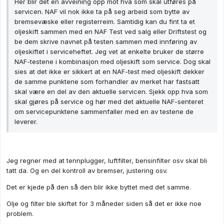
Her blir det en avveining opp mot hva som skal utføres på
servicen. NAF vil nok ikke ta på seg arbeid som bytte av
bremsevæske eller registerreim. Samtidig kan du fint ta et
oljeskift sammen med en NAF Test ved salg eller Driftstest og
be dem skrive navnet på testen sammen med innføring av
oljeskiftet i serviceheftet. Jeg vet at enkelte bruker de større
NAF-testene i kombinasjon med oljeskift som service. Dog skal
sies at det ikke er sikkert at en NAF-test med oljeskift dekker
de samme punktene som forhandler av merket har fastsatt
skal være en del av den aktuelle servicen. Sjekk opp hva som
skal gjøres på service og hør med det aktuelle NAF-senteret
om servicepunktene sammenfaller med en av testene de
leverer.
Jeg regner med at tennplugger, luftfilter, bensinfilter osv skal bli
tatt da. Og en del kontroll av bremser, justering osv.
Det er kjede på den så den blir ikke byttet med det samme.
Olje og filter ble skiftet for 3 måneder siden så det er ikke noe
problem.