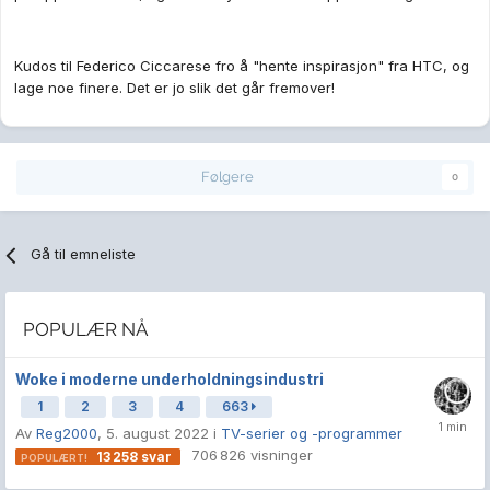
Kudos til Federico Ciccarese fro å "hente inspirasjon" fra HTC, og
lage noe finere. Det er jo slik det går fremover!
Følgere
0
Gå til emneliste
POPULÆR NÅ
Woke i moderne underholdningsindustri
1
2
3
4
663
Av
Reg2000
,
5. august 2022
i
TV-serier og -programmer
706 826
visninger
13 258
svar