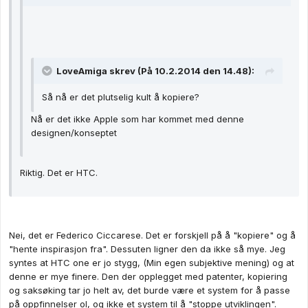
LoveAmiga skrev (På 10.2.2014 den 14.48):
Så nå er det plutselig kult å kopiere?
Nå er det ikke Apple som har kommet med denne
designen/konseptet
Riktig. Det er HTC.
Nei, det er Federico Ciccarese. Det er forskjell på å "kopiere" og å
"hente inspirasjon fra". Dessuten ligner den da ikke så mye. Jeg
syntes at HTC one er jo stygg, (Min egen subjektive mening) og at
denne er mye finere. Den der opplegget med patenter, kopiering
og saksøking tar jo helt av, det burde være et system for å passe
på oppfinnelser ol, og ikke et system til å "stoppe utviklingen".