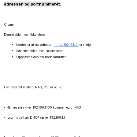
adressen og portnummeret.
Crome:
Denne siden kan ikke vises
Kontroller at nettadressen
http://192.168.1.1
er riktig.
Søk etter siden med søkemotoren.
Oppdater siden om noen minutter.
Har restartet modem, NAS, Router og PC.
- Når jeg nå skiver 192.168.1.100 kommer jeg til NAS
- ipconfig /all gir DHCP server 192.168.1.1