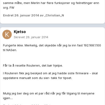
samme måte, men Merlin har flere funksjoner og feilrettinger enn
org. FW
Endret
26. januar 2014
av _Christian_N
Kjetso
Skrevet
26. januar 2014
Fungerte ikke. Merkelig, det skjedde når jeg la inn fast 192.168.1.100
til NASen.
Får ta å resette Routeren, det bør hjelpe.
I Routeren fikk jeg beskjed om at jeg hadde siste firmware - skal
oppdatere manualt som du sier- takk for tipset.
Mulig jeg ber deg om et par råd når jeg får tilgang til menyene
igjen....