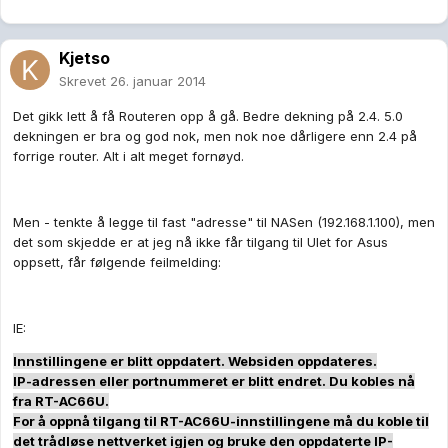
Kjetso
Skrevet
26. januar 2014
Det gikk lett å få Routeren opp å gå. Bedre dekning på 2.4. 5.0
dekningen er bra og god nok, men nok noe dårligere enn 2.4 på
forrige router. Alt i alt meget fornøyd.
Men - tenkte å legge til fast "adresse" til NASen (192.168.1.100), men
det som skjedde er at jeg nå ikke får tilgang til UIet for Asus
oppsett, får følgende feilmelding:
IE:
Innstillingene er blitt oppdatert. Websiden oppdateres.
IP-adressen eller portnummeret er blitt endret. Du kobles nå
fra RT-AC66U.
For å oppnå tilgang til RT-AC66U-innstillingene må du koble til
det trådløse nettverket igjen og bruke den oppdaterte IP-