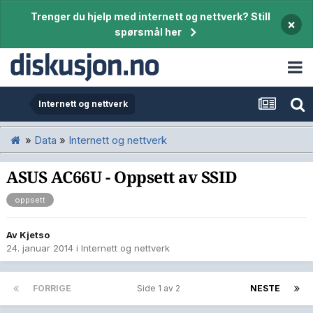
Trenger du hjelp med internett og nettverk? Still
×
spørsmål her
Internett og nettverk
»
Data
»
Internett og nettverk
ASUS AC66U - Oppsett av SSID
oppsett
Av
Kjetso
24. januar 2014
i
Internett og nettverk
FORRIGE
Side 1 av 2
NESTE