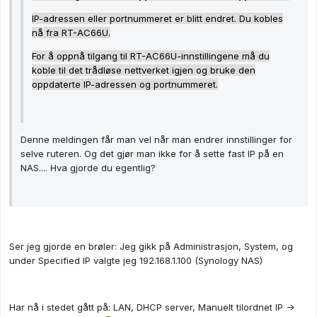
IP-adressen eller portnummeret er blitt endret. Du kobles
nå fra RT-AC66U.
For å oppnå tilgang til RT-AC66U-innstillingene må du
koble til det trådløse nettverket igjen og bruke den
oppdaterte IP-adressen og portnummeret.
Denne meldingen får man vel når man endrer innstillinger for
selve ruteren. Og det gjør man ikke for å sette fast IP på en
NAS.... Hva gjorde du egentlig?
Ser jeg gjorde en brøler: Jeg gikk på Administrasjon, System, og
under Specified IP valgte jeg 192.168.1.100 (Synology NAS)
Har nå i stedet gått på: LAN, DHCP server, Manuelt tilordnet IP ->