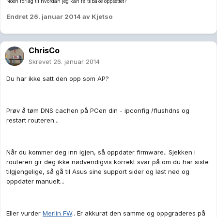
Noen forlag til hvordan jeg kan få tilbake oppsettet?
Endret
26. januar 2014
av Kjetso
ChrisCo
Skrevet
26. januar 2014
Du har ikke satt den opp som AP?
Prøv å tøm DNS cachen på PCen din - ipconfig /flushdns og
restart routeren...
Når du kommer deg inn igjen, så oppdater firmware.. Sjekken i
routeren gir deg ikke nødvendigvis korrekt svar på om du har siste
tilgjengelige, så gå til Asus sine support sider og last ned og
oppdater manuelt...
Eller vurder
Merlin FW
.. Er akkurat den samme og oppgraderes på