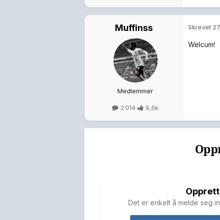
Muffinss
Skrevet
27
Welcum!
Medlemmer
2 014
9,6k
Oppr
Opprett
Det er enkelt å melde seg in