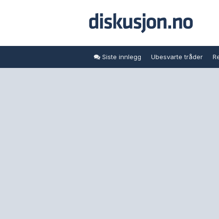
Siste innlegg
Ubesvarte tråder
Re