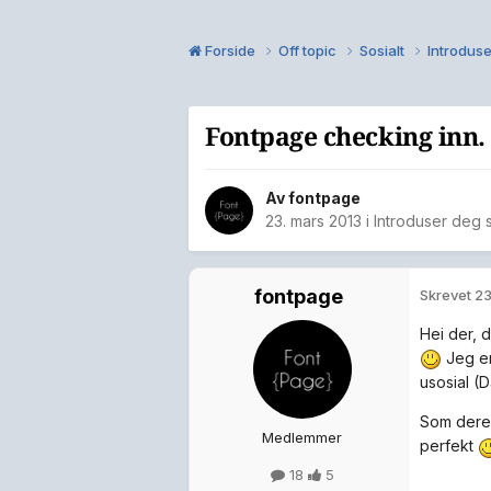
Forside
Off topic
Sosialt
Introduse
Fontpage checking inn.
Av
fontpage
23. mars 2013
i
Introduser deg 
fontpage
Skrevet
23
Hei der, 
Jeg er
usosial (
Som dere 
Medlemmer
perfekt
18
5