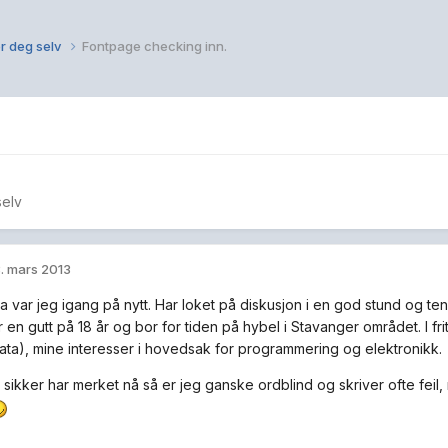
r deg selv
Fontpage checking inn.
selv
. mars 2013
da var jeg igang på nytt. Har loket på diskusjon i en god stund og t
 en gutt på 18 år og bor for tiden på hybel i Stavanger området. I fr
Data), mine interesser i hovedsak for programmering og elektronikk.
sikker har merket nå så er jeg ganske ordblind og skriver ofte feil