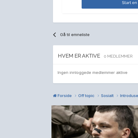
Start en
Gå til emneliste
HVEM ER AKTIVE
0 MEDLEMMER
Ingen innloggede medlemmer aktive
Forside
Off topic
Sosialt
Introduse