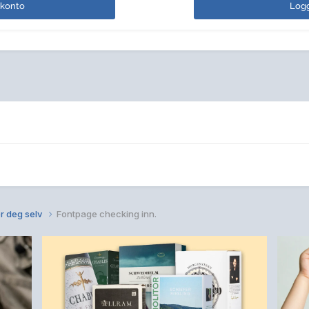
 konto
Logg
r deg selv
Fontpage checking inn.