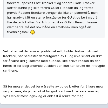
trackere, spesielt Fast Tracker 2 og senere Skale Tracker.
Derfor kunne jeg ikke fordra GUIet i Reason da jeg første
prøvde Reason (trackere trenger da ikke en pianoroll!), men
har gradvis fått en større forståelse for GUIet og lært meg å
like dette. Nå etter fire år tror jeg ikke GUIet i Reason kunne
vært bedre! Så det nok både en smak-sak men også en
tilvenningssak.
Vel det er vel det som er problemet mitt, holder fortsatt på med
trackere, har nedlastet demoutgaven av FL og ikke skjønt en dritt
for å være ærlig, samme med cubase. Ikke prøvd reason da den
høres litt for begrensende ut siden den kun kan bruke de innbygde
synthene.
Så for meg er det vel bare å sette av tid og krefter for å lære meg
sequensere, da jeg er så altfor godt vant med trackere som jeg
syns virker mest logisk og er enklest å bruke for meg.