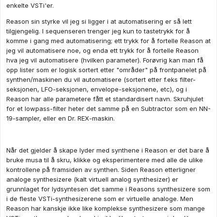
enkelte VSTi'er.
Reason sin styrke vil jeg si ligger i at automatisering er så lett
tilgjengelig. I sequenseren trenger jeg kun to tastetrykk for å
komme i gang med automatisering; ett trykk for å fortelle Reason at
jeg vil automatisere noe, og enda ett trykk for å fortelle Reason
hva jeg vil automatisere (hvilken parameter). Forøvrig kan man få
opp lister som er logisk sortert etter "områder" på frontpanelet på
synthen/maskinen du vil automatisere (sortert etter f.eks filter-
seksjonen, LFO-seksjonen, envelope-seksjonene, etc), og i
Reason har alle parametere fått et standardisert navn. Skruhjulet
for et lowpass-filter heter det samme på en Subtractor som en NN-
19-sampler, eller en Dr. REX-maskin.
Når det gjelder å skape lyder med synthene i Reason er det bare å
bruke musa til å skru, klikke og eksperimentere med alle de ulike
kontrollene på framsiden av synthen. Siden Reason etterligner
analoge synthesizere (kalt virtuell analog synthesizer) er
grunnlaget for lydsyntesen det samme i Reasons synthesizere som
i de fleste VSTi-synthesizerene som er virtuelle analoge. Men
Reason har kanskje ikke like komplekse synthesizere som mange