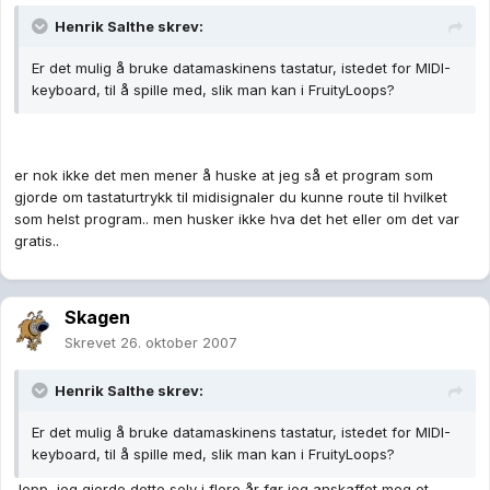
Henrik Salthe skrev:
Er det mulig å bruke datamaskinens tastatur, istedet for MIDI-
keyboard, til å spille med, slik man kan i FruityLoops?
er nok ikke det men mener å huske at jeg så et program som
gjorde om tastaturtrykk til midisignaler du kunne route til hvilket
som helst program.. men husker ikke hva det het eller om det var
gratis..
Skagen
Skrevet
26. oktober 2007
Henrik Salthe skrev:
Er det mulig å bruke datamaskinens tastatur, istedet for MIDI-
keyboard, til å spille med, slik man kan i FruityLoops?
Jepp, jeg gjorde dette selv i flere år før jeg anskaffet meg et