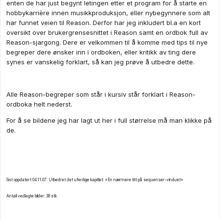
enten de har just begynt letingen etter et program for å starte en
hobbykarrière innen musikkproduksjon, eller nybegynnere som alt
har funnet veien til Reason. Derfor har jeg inkludert bl.a en kort
oversikt over brukergrensesnittet i Reason samt en ordbok full av
Reason-sjargong. Dere er velkommen til å komme med tips til nye
begreper dere ønsker inn i ordboken, eller kritikk av ting dere
synes er vanskelig forklart, så kan jeg prøve å utbedre dette.
Alle Reason-begreper som står i kursiv står forklart i Reason-
ordboka helt nederst.
For å se bildene jeg har lagt ut her i full størrelse må man klikke på
de.
Sist oppdatert 04.11.07: Utbedret det uferdige kapitlet: «En nærmere titt på sequenser-vinduet»
Antall vedlagte bilder: 38 stk.