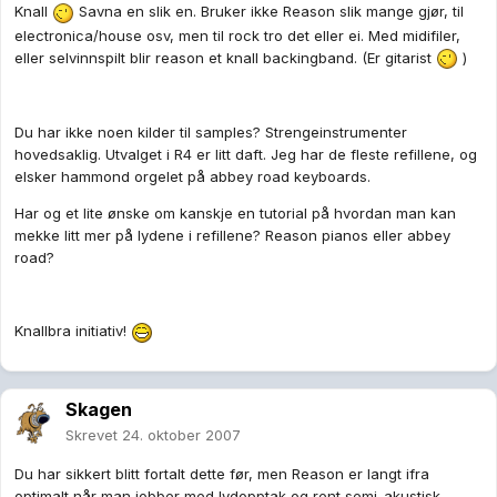
Knall
Savna en slik en. Bruker ikke Reason slik mange gjør, til
electronica/house osv, men til rock tro det eller ei. Med midifiler,
eller selvinnspilt blir reason et knall backingband. (Er gitarist
)
Du har ikke noen kilder til samples? Strengeinstrumenter
hovedsaklig. Utvalget i R4 er litt daft. Jeg har de fleste refillene, og
elsker hammond orgelet på abbey road keyboards.
Har og et lite ønske om kanskje en tutorial på hvordan man kan
mekke litt mer på lydene i refillene? Reason pianos eller abbey
road?
Knallbra initiativ!
Skagen
Skrevet
24. oktober 2007
Du har sikkert blitt fortalt dette før, men Reason er langt ifra
optimalt når man jobber med lydopptak og rent semi-akustisk