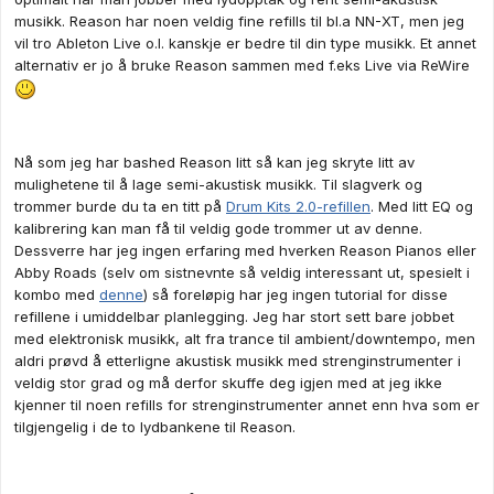
musikk. Reason har noen veldig fine refills til bl.a NN-XT, men jeg
vil tro Ableton Live o.l. kanskje er bedre til din type musikk. Et annet
alternativ er jo å bruke Reason sammen med f.eks Live via ReWire
Nå som jeg har bashed Reason litt så kan jeg skryte litt av
mulighetene til å lage semi-akustisk musikk. Til slagverk og
trommer burde du ta en titt på
Drum Kits 2.0-refillen
. Med litt EQ og
kalibrering kan man få til veldig gode trommer ut av denne.
Dessverre har jeg ingen erfaring med hverken Reason Pianos eller
Abby Roads (selv om sistnevnte så veldig interessant ut, spesielt i
kombo med
denne
) så foreløpig har jeg ingen tutorial for disse
refillene i umiddelbar planlegging. Jeg har stort sett bare jobbet
med elektronisk musikk, alt fra trance til ambient/downtempo, men
aldri prøvd å etterligne akustisk musikk med strenginstrumenter i
veldig stor grad og må derfor skuffe deg igjen med at jeg ikke
kjenner til noen refills for strenginstrumenter annet enn hva som er
tilgjengelig i de to lydbankene til Reason.