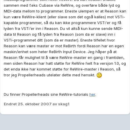
sammen med f.eks Cubase via ReWire, og overføre både lyd og
MIDI-data mellom to programmer. Eneste ulempen er at Reason kan
kun være ReWire-klient (eller slave som det også kalles) mot VSTi-
kapable programmer, så du kan ikke programmere VSTi'er og få
lyden fra VSTi'er inn i Reason. Du vil altså kun kunne sende MIDI-
data til Reason og få lyden fra Reason (som da er slave) inn i
VSTi-programmet ditt (som da er master). Eneste tilfellet hvor
Reason kan være master er mot ReBirth fordi Reason har en egen
maskin/enhet som heter ReBirth Input Device. Jeg håper på at
Reason får mulighet til å være ReWire-master en gang i framtiden,
men siden Reason har hatt støtte for ReWire helt fra versjon 1.0, og
det enda ikke har kommet støtte for ReWire-master i Reason, så
tror jeg Propellerheads utelater dette med hensikt.
Du finner Propellerheads sine ReWire-tutorials
her
.
Endret
25. oktober 2007
av skag1