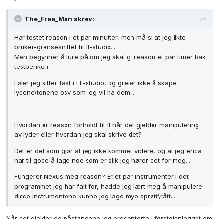
The_Free_Man skrev:
Har testet reason i et par minutter, men må si at jeg likte
bruker-grensesnittet til fl-studio...
Men begynner å lure på om jeg skal gi reason et par timer bak
testbenken.
Føler jeg sitter fast i FL-studio, og greier ikke å skape
lydene\tonene osv som jeg vil ha dem...
Hvordan er reason forholdt til fl når det gjelder manipulering
av lyder eller hvordan jeg skal skrive det?
Det er det som gjør at jeg ikke kommer videre, og at jeg enda
har til gode å lage noe som er slik jeg hører det for meg...
Fungerer Nexus med reason? Er et par instrumenter i det
programmet jeg har falt for, hadde jeg lært meg å manipulere
disse instrumentene kunne jeg lage mye sprøtt\rått...
Når det gjelder de påstandene jeg presenterte i førsteinnlegget om