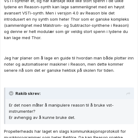
VSTi-synther er, og har kanskje ikke like stort spenn i de ulike
lydene en Reason-synth kan lage sammenlignet med en høyst
avansert VSTi-synth. Men i versjon 4.0 av Reason ble det
introdusert en ny synth som heter Thor som er ganske kompleks
(sammenlignet med Mälstrom- og Subtractor-synthene i Reason)
og denne er helt modulær som gir veldig stort spenn i lydene du
kan lage med Thor.
Jeg har planer om å lage en guide til hvordan man både plotter inn
noter og automatiserer maskiner i Reason, men dette kommer
senere nå som det er ganske hektisk på skolen for tiden.
Rakib skrev:
Er det noen måter å manipulere reason til å bruke vst-
instrumenter?
Er avhengig av å kunne bruke det.
Propellerheads har laget en slags kommunikasjonsprotokoll for
musikkprogrammer som heter ReWire. Da kan Reason snakke