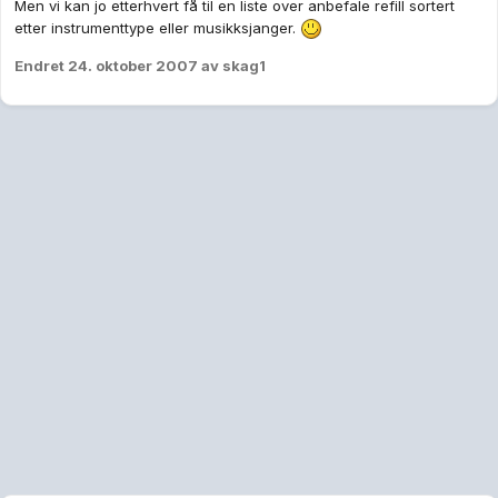
Men vi kan jo etterhvert få til en liste over anbefale refill sortert
etter instrumenttype eller musikksjanger.
Endret
24. oktober 2007
av skag1