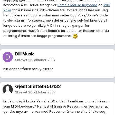
Keystation 49e. Det du trenger er
Bome's Mouse Keyboard
og
MIDI
Yoke
for å kunne rute MIDI-dataen fra Bome's inn til Reason. Jeg
har tidligere satt opp hvordan man setter opp Yoke/Bome's under
to-do-lista mi i førstepost, men det er ganske selvforklarende så
lenge du bare velger riktig MIDI-inn- og ut-ganger for
programmene. Husk å start Bome's før du starter Reason etter du
er ferdig å installere begge programmene.
DilliMusic
Skrevet
26. oktober 2007
blir denne tråden sticky eller??
Gjest Slettet+56132
Skrevet
26. oktober 2007
Er det mulig å bruke Yamaha DGX-520 i kombinasjon med Reason
som MIDI-keyboard? Har lyst til å prøve Reason, men jeg antar at
ganske mye av morroa med Reason er å kunne sitte å leke seg