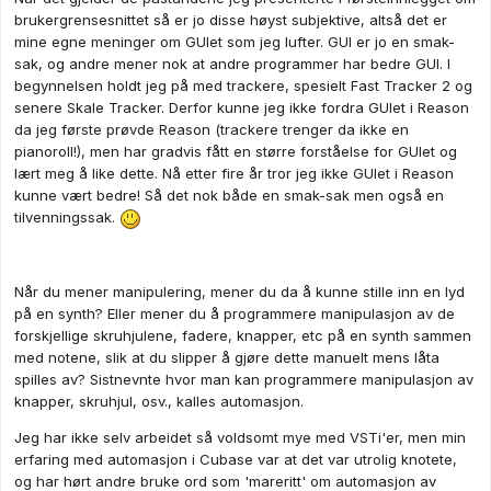
brukergrensesnittet så er jo disse høyst subjektive, altså det er
mine egne meninger om GUIet som jeg lufter. GUI er jo en smak-
sak, og andre mener nok at andre programmer har bedre GUI. I
begynnelsen holdt jeg på med trackere, spesielt Fast Tracker 2 og
senere Skale Tracker. Derfor kunne jeg ikke fordra GUIet i Reason
da jeg første prøvde Reason (trackere trenger da ikke en
pianoroll!), men har gradvis fått en større forståelse for GUIet og
lært meg å like dette. Nå etter fire år tror jeg ikke GUIet i Reason
kunne vært bedre! Så det nok både en smak-sak men også en
tilvenningssak.
Når du mener manipulering, mener du da å kunne stille inn en lyd
på en synth? Eller mener du å programmere manipulasjon av de
forskjellige skruhjulene, fadere, knapper, etc på en synth sammen
med notene, slik at du slipper å gjøre dette manuelt mens låta
spilles av? Sistnevnte hvor man kan programmere manipulasjon av
knapper, skruhjul, osv., kalles automasjon.
Jeg har ikke selv arbeidet så voldsomt mye med VSTi'er, men min
erfaring med automasjon i Cubase var at det var utrolig knotete,
og har hørt andre bruke ord som 'mareritt' om automasjon av