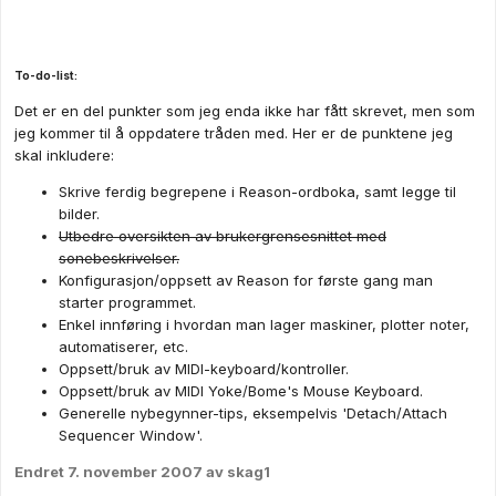
To-do-list:
Det er en del punkter som jeg enda ikke har fått skrevet, men som
jeg kommer til å oppdatere tråden med. Her er de punktene jeg
skal inkludere:
Skrive ferdig begrepene i Reason-ordboka, samt legge til
bilder.
Utbedre oversikten av brukergrensesnittet med
sonebeskrivelser.
Konfigurasjon/oppsett av Reason for første gang man
starter programmet.
Enkel innføring i hvordan man lager maskiner, plotter noter,
automatiserer, etc.
Oppsett/bruk av MIDI-keyboard/kontroller.
Oppsett/bruk av MIDI Yoke/Bome's Mouse Keyboard.
Generelle nybegynner-tips, eksempelvis 'Detach/Attach
Sequencer Window'.
Endret
7. november 2007
av skag1