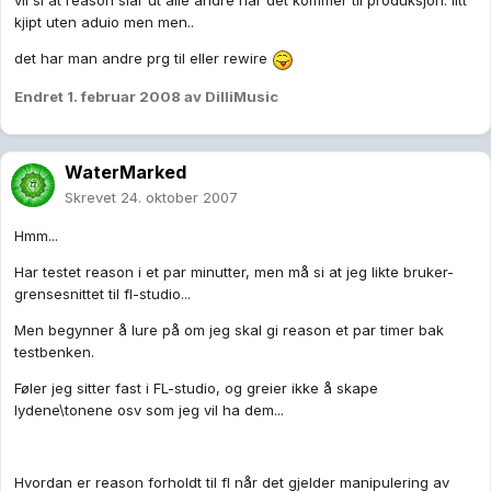
vil si at reason slår ut alle andre når det kommer til produksjon. litt
kjipt uten aduio men men..
det har man andre prg til eller rewire
Endret
1. februar 2008
av DilliMusic
WaterMarked
Skrevet
24. oktober 2007
Hmm...
Har testet reason i et par minutter, men må si at jeg likte bruker-
grensesnittet til fl-studio...
Men begynner å lure på om jeg skal gi reason et par timer bak
testbenken.
Føler jeg sitter fast i FL-studio, og greier ikke å skape
lydene\tonene osv som jeg vil ha dem...
Hvordan er reason forholdt til fl når det gjelder manipulering av