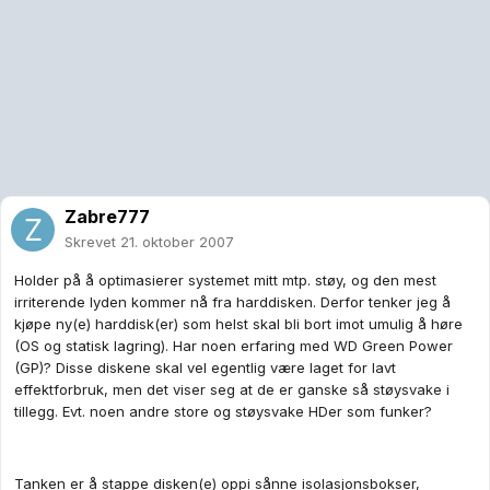
Zabre777
Skrevet
21. oktober 2007
Holder på å optimasierer systemet mitt mtp. støy, og den mest
irriterende lyden kommer nå fra harddisken. Derfor tenker jeg å
kjøpe ny(e) harddisk(er) som helst skal bli bort imot umulig å høre
(OS og statisk lagring). Har noen erfaring med WD Green Power
(GP)? Disse diskene skal vel egentlig være laget for lavt
effektforbruk, men det viser seg at de er ganske så støysvake i
tillegg. Evt. noen andre store og støysvake HDer som funker?
Tanken er å stappe disken(e) oppi sånne isolasjonsbokser,