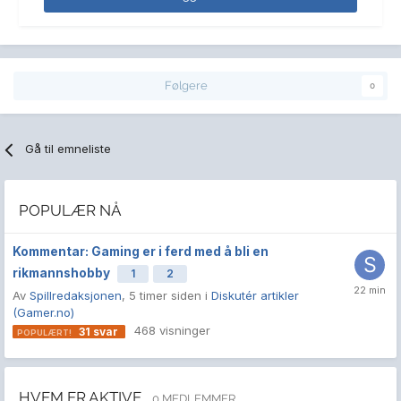
Følgere
0
Gå til emneliste
POPULÆR NÅ
Kommentar: Gaming er i ferd med å bli en
rikmannshobby
1
2
Av
Spillredaksjonen
,
5 timer siden
i
Diskutér artikler
(Gamer.no)
468
visninger
31
svar
HVEM ER AKTIVE
0 MEDLEMMER