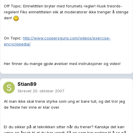
Off Topic: Emnetittlen bryter med forumets regler! Husk treords-
regelen! Fiks emnetittelen slik at moderatorer ikke trenger å stenge
den!
On Topic:
http://www.coopersguns.com/videos/exercise-
encyclopedia/
Her finner du mange gpde øvelser med instruksjoner og video!
Stian89
Skrevet
20. oktober 2007
At man ikke skal trene styrke som ung er bare tull, og det tror jeg
de fleste her inne er klar over.
Er du sikker på at teknikken sitter når du trener? Kanskje det kan
være en årsak til at du har vondt. Få en som har peiling til å se på