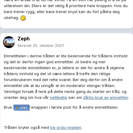
utførelsen din. Ellers er det viktig å prioritere hele kroppen. Hvis du
bare trener rygg, eller bare trener bryst kan du fort pådra deg
ubehag.
Zeph
Skrevet
20. oktober 2007
Emnetittelen i denne tråden er lite beskrivende for trådens innhold
og det er derfor ingen god emnetittel. Jo bedre og mer
beskrivende emnetittelen er, jo lettere er det for andre å skjønne
trådens innhold og det vil være lettere å treffe den riktige
forumbrukeren med det rette svaret. Ber deg derfor om å endre
emnetittel slik at du unngår at en moderator stenger tråden.
Vennligst forsøk å tenk på dette neste gang du starter en tråd, og
orienter deg om hva vår
nettikette
sier om
dårlig bruk av emnetitler
.
Bruk
-knappen i første post for å endre emnetittelen.
Tråden bryter også med
tre-ords-regelen
.