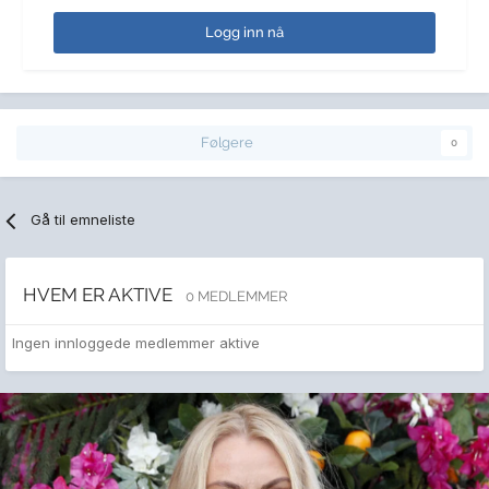
Logg inn nå
Følgere
0
Gå til emneliste
HVEM ER AKTIVE
0 MEDLEMMER
Ingen innloggede medlemmer aktive