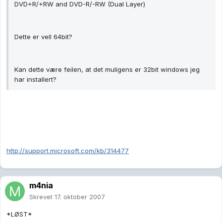
DVD+R/+RW and DVD-R/-RW (Dual Layer)
Dette er vell 64bit?
Kan dette være feilen, at det muligens er 32bit windows jeg
har installert?
http://support.microsoft.com/kb/314477
m4nia
Skrevet
17. oktober 2007
*LØST*