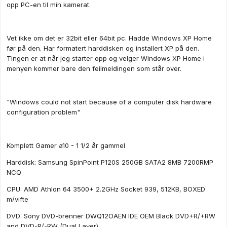
opp PC-en til min kamerat.
Vet ikke om det er 32bit eller 64bit pc. Hadde Windows XP Home
før på den. Har formatert harddisken og installert XP på den.
Tingen er at når jeg starter opp og velger Windows XP Home i
menyen kommer bare den feilmeldingen som står over.
"Windows could not start because of a computer disk hardware
configuration problem"
Komplett Gamer a10 - 1 1/2 år gammel
Harddisk: Samsung SpinPoint P120S 250GB SATA2 8MB 7200RMP
NCQ
CPU: AMD Athlon 64 3500+ 2.2GHz Socket 939, 512KB, BOXED
m/vifte
DVD: Sony DVD-brenner DWQ12OAEN IDE OEM Black DVD+R/+RW
and DVD-R/-RW (Dual Layer)