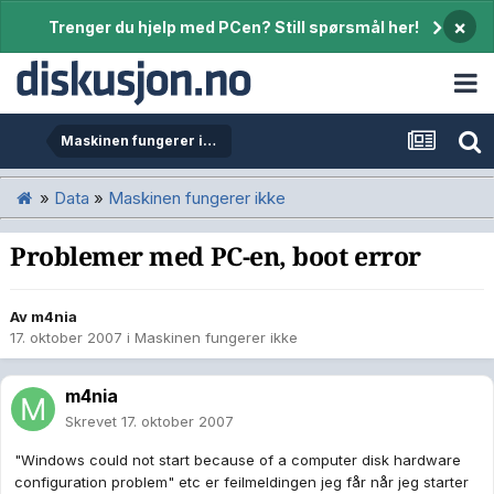
×
Trenger du hjelp med PCen? Still spørsmål her!
Maskinen fungerer ikke
»
Data
»
Maskinen fungerer ikke
Problemer med PC-en, boot error
Av
m4nia
17. oktober 2007
i
Maskinen fungerer ikke
m4nia
Skrevet
17. oktober 2007
"Windows could not start because of a computer disk hardware
configuration problem" etc er feilmeldingen jeg får når jeg starter