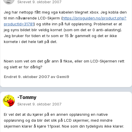
Skrevet
9. oktober 2007
Jeg har nettopp fått meg vga kabelen tilegnet xbox. Jeg kobla den
til min nåværende LCD-Skjerm (
https://prisguiden.no/product.php?
productId=31781
) og stilte inn på full oppløsning. Problemet er at
jeg syns bildet blir veldig kornet (som om det er 0 anti-aliasting).
Jeg bruker for tiden et tv som er 15 år gammelt og det er ikke
kornete i det hele tatt på det.
Noen som vet om det går ann å fikse, eller om LCD-Skjermen rett
og slett er for dårlig?
Endret
9. oktober 2007
av Gemi9
-Tommy
Skrevet
9. oktober 2007
Er vel det at du kjører på en annen oppløsning en native
oppløsning og da blir det slik på LCD skjermer, med mindre
skjermen klarer å kjøre 1:1pixel. Noe som din tydeligvis ikke klarer.