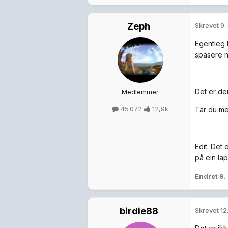
Zeph
Skrevet
9.
Egentleg 
spasere n
Det er der
Medlemmer
45 072
12,9k
Tar du me
Edit: Det
på ein la
Endret
9.
birdie88
Skrevet
12