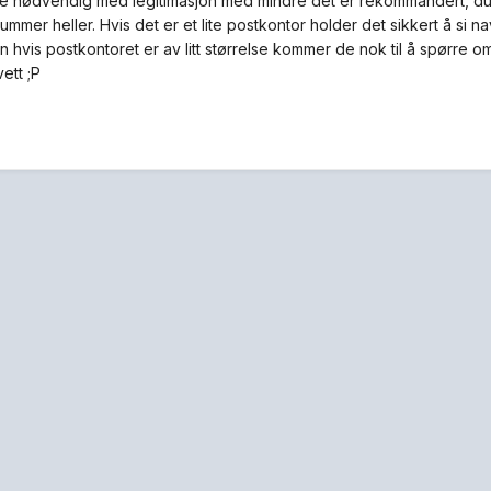
ke nødvendig med legitimasjon med mindre det er rekommandert, du 
ummer heller. Hvis det er et lite postkontor holder det sikkert å si 
en hvis postkontoret er av litt størrelse kommer de nok til å spørre
ett ;P