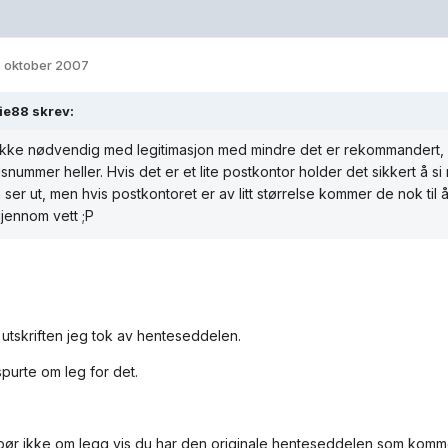
. oktober 2007
ie88 skrev:
ikke nødvendig med legitimasjon med mindre det er rekommandert, d
snummer heller. Hvis det er et lite postkontor holder det sikkert å s
ser ut, men hvis postkontoret er av litt størrelse kommer de nok ti
gjennom vett ;P
utskriften jeg tok av henteseddelen.
purte om leg for det.
ør ikke om legg vis du har den originale henteseddelen som kommer