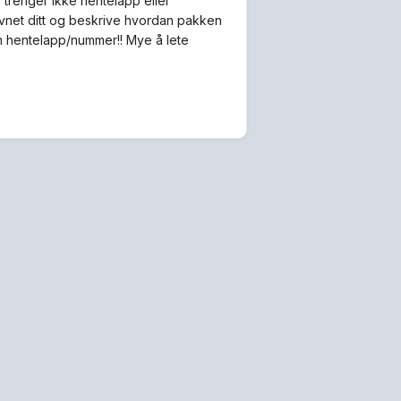
trenger ikke hentelapp eller
navnet ditt og beskrive hvordan pakken
 om hentelapp/nummer!! Mye å lete