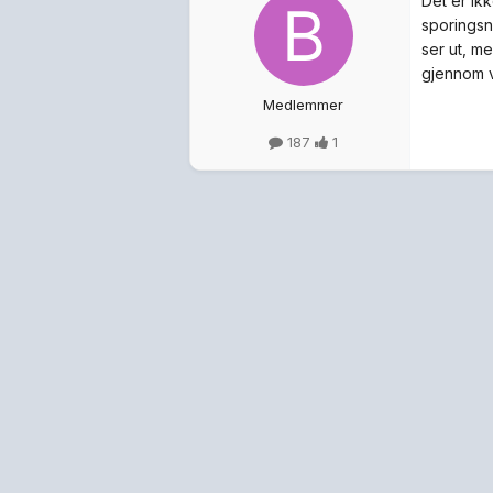
Det er ik
sporingsn
ser ut, m
gjennom v
Medlemmer
187
1