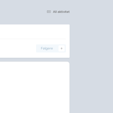
All aktivitet
Følgere
0