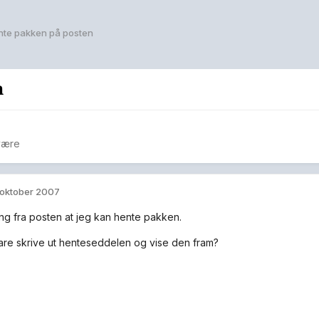
nte pakken på posten
n
være
 oktober 2007
ing fra posten at jeg kan hente pakken.
are skrive ut henteseddelen og vise den fram?