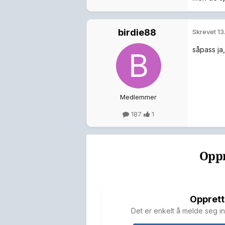
birdie88
Skrevet
13
såpass ja
Medlemmer
187
1
Oppr
Opprett
Det er enkelt å melde seg in