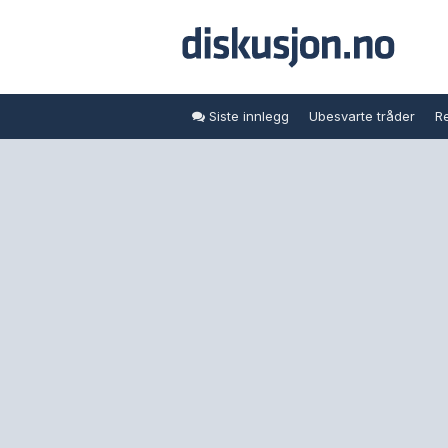
Siste innlegg
Ubesvarte tråder
Re