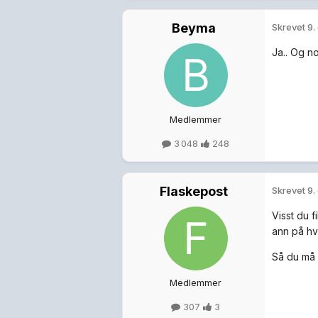
Beyma
Skrevet
9.
Ja.. Og n
Medlemmer
3 048
248
Flaskepost
Skrevet
9.
Visst du f
ann på hv
Så du må 
Medlemmer
307
3