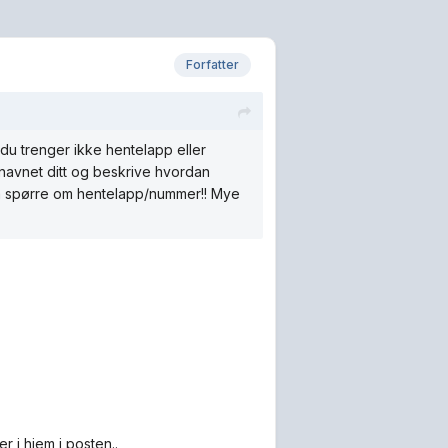
Forfatter
u trenger ikke hentelapp eller
i navnet ditt og beskrive hvordan
l å spørre om hentelapp/nummer!! Mye
 i hjem i posten..