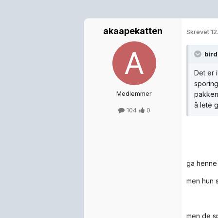
akaapekatten
Skrevet
12
bird
Det er 
sporing
Medlemmer
pakken 
å lete 
104
0
ga henne 
men hun s
men de sp