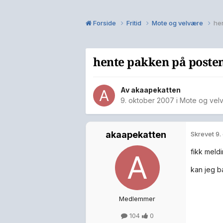
Forside
Fritid
Mote og velvære
he
hente pakken på poste
Av
akaapekatten
9. oktober 2007
i
Mote og vel
akaapekatten
Skrevet
9.
fikk meld
kan jeg b
Medlemmer
104
0